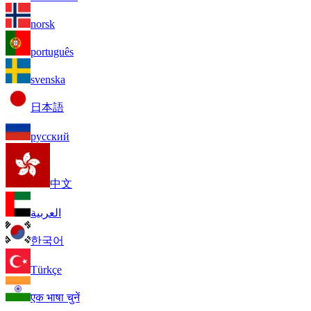
norsk
português
svenska
日本語
русский
中文
العربية
한국어
Türkçe
एक भाषा चुनें