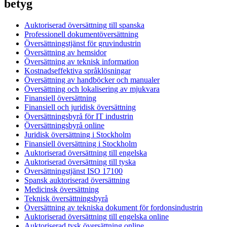
betyg
Auktoriserad översättning till spanska
Professionell dokumentöversättning
Översättningstjänst för gruvindustrin
Översättning av hemsidor
Översättning av teknisk information
Kostnadseffektiva språklösningar
Översättning av handböcker och manualer
Översättning och lokalisering av mjukvara
Finansiell översättning
Finansiell och juridisk översättning
Översättningsbyrå för IT industrin
Översättningsbyrå online
Juridisk översättning i Stockholm
Finansiell översättning i Stockholm
Auktoriserad översättning till engelska
Auktoriserad översättning till tyska
Översättningstjänst ISO 17100
Spansk auktoriserad översättning
Medicinsk översättning
Teknisk översättningsbyrå
Översättning av tekniska dokument för fordonsindustrin
Auktoriserad översättning till engelska online
Auktoriserad tysk översättning online