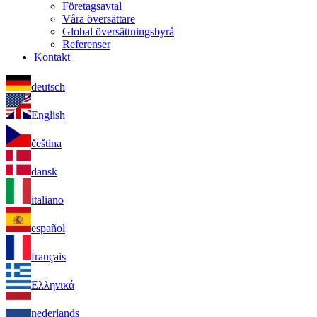
Företagsavtal
Våra översättare
Global översättningsbyrå
Referenser
Kontakt
deutsch
English
čeština
dansk
italiano
español
français
Ελληνικά
nederlands