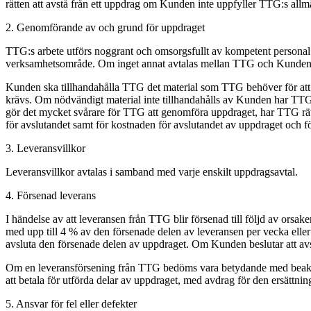
rätten att avstå från ett uppdrag om Kunden inte uppfyller TTG:s allmä
2. Genomförande av och grund för uppdraget
TTG:s arbete utförs noggrant och omsorgsfullt av kompetent personal 
verksamhetsområde. Om inget annat avtalas mellan TTG och Kunden t
Kunden ska tillhandahålla TTG det material som TTG behöver för att
krävs. Om nödvändigt material inte tillhandahålls av Kunden har TTG r
gör det mycket svårare för TTG att genomföra uppdraget, har TTG rätt 
för avslutandet samt för kostnaden för avslutandet av uppdraget och fö
3. Leveransvillkor
Leveransvillkor avtalas i samband med varje enskilt uppdragsavtal.
4. Försenad leverans
I händelse av att leveransen från TTG blir försenad till följd av ors
med upp till 4 % av den försenade delen av leveransen per vecka eller
avsluta den försenade delen av uppdraget. Om Kunden beslutar att avsl
Om en leveransförsening från TTG bedöms vara betydande med beaktan
att betala för utförda delar av uppdraget, med avdrag för den ersättni
5. Ansvar för fel eller defekter