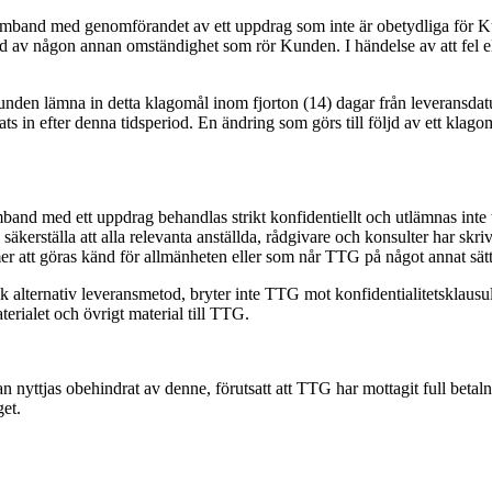
amband med genomförandet av ett uppdrag som inte är obetydliga för Kunden
ljd av någon annan omständighet som rör Kunden. I händelse av att fel el
en lämna in detta klagomål inom fjorton (14) dagar från leveransdatume
nats in efter denna tidsperiod. En ändring som görs till följd av ett klag
mband med ett uppdrag behandlas strikt konfidentiellt och utlämnas int
 säkerställa att alla relevanta anställda, rådgivare och konsulter har s
er att göras känd för allmänheten eller som når TTG på något annat sätt
ik alternativ leveransmetod, bryter inte TTG mot konfidentialitetsklau
rialet och övrigt material till TTG.
ttjas obehindrat av denne, förutsatt att TTG har mottagit full betalning
et.