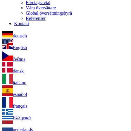
Företagsavtal
Våra översättare
Global översättningsbyrå
Referenser
Kontakt
deutsch
English
čeština
dansk
italiano
español
français
Ελληνικά
nederlands