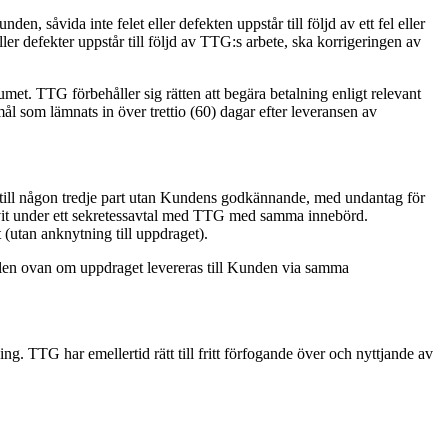
, såvida inte felet eller defekten uppstår till följd av ett fel eller
ler defekter uppstår till följd av TTG:s arbete, ska korrigeringen av
t. TTG förbehåller sig rätten att begära betalning enligt relevant
omål som lämnats in över trettio (60) dagar efter leveransen av
e till någon tredje part utan Kundens godkännande, med undantag för
krivit under ett sekretessavtal med TTG med samma innebörd.
 (utan anknytning till uppdraget).
sulen ovan om uppdraget levereras till Kunden via samma
. TTG har emellertid rätt till fritt förfogande över och nyttjande av