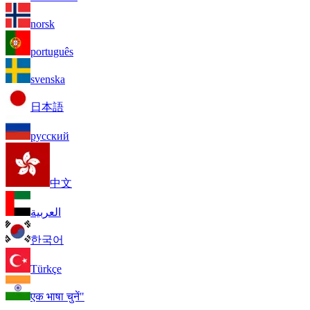
norsk
português
svenska
日本語
русский
中文
العربية
한국어
Türkçe
एक भाषा चुनें"