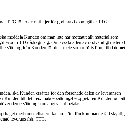
a. TTG följer de riktlinjer för god praxis som gäller TTG:s
ska meddela Kunden om man inte har mottagit allt material som
a utgifter som TTG ådragit sig. Om avsaknaden av nödvändigt material
 ersättning från Kunden för det arbete som utförts fram till datumet
Kunden, ska Kunden ersättas för den försenade delen av leveransen
ar Kunden till det maximala ersättningsbeloppet, har Kunden rätt att
utöver den ersättning som anges häri betalas.
ppdraget med omedelbar verkan och är i förekommande fall skyldig
örsenad leverans från TTG.