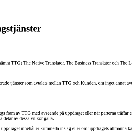
ngstjänster
benämnt TTG) The Native Translator, The Business Translator och The L
erade tjänster som avtalats mellan TTG och Kunden, om inget annat avtalat
s fram av TTG med avseende på uppdraget eller när parterna träffar ett 
ta delar av dessa villkor gälla.
tt uppdraget innehåller kriminella inslag eller om uppdragets allmänna