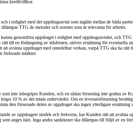
nna kreditvillkor.
och i enlighet med det uppdragsavtal som ingåtts mellan de båda partern
illämpar TTG de metoder och normer som är relevanta för arbetet.
 kunna genomföra uppdraget i enlighet med uppdragsavtalet, och TTG 
ätt till en förlängning av tidsfristen, utöver ersättning för eventuell
att avsluta uppdraget med omedelbar verkan, varpå TTG ska ha rätt till
r förlorade intäkter.
aker som inte inbegriper Kunden, och en sådan försening inte godtas av 
 högst 10 % av det totala ordervärdet. Om en leveransförsening berättig
uta den försenade delen av uppdraget ska ingen ytterligare ersättning 
de av uppdragets storlek och frekvens, har Kunden rätt att avsluta u
ng som anges häri. Inga andra sanktioner ska tillämpas till följd av en f