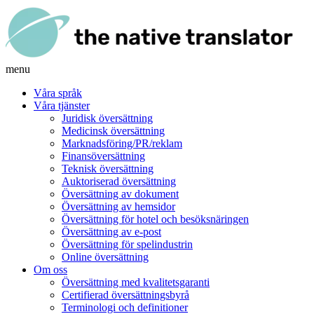
menu
Våra språk
Våra tjänster
Juridisk översättning
Medicinsk översättning
Marknadsföring/PR/reklam
Finansöversättning
Teknisk översättning
Auktoriserad översättning
Översättning av dokument
Översättning av hemsidor
Översättning för hotel och besöksnäringen
Översättning av e-post
Översättning för spelindustrin
Online översättning
Om oss
Översättning med kvalitetsgaranti
Certifierad översättningsbyrå
Terminologi och definitioner