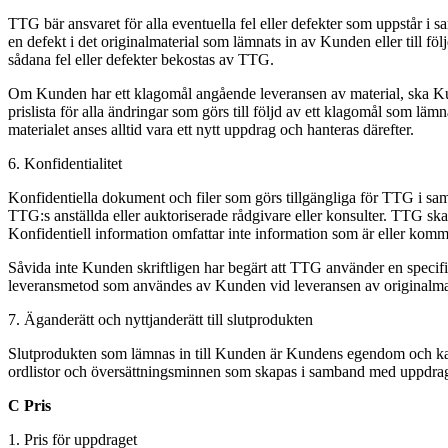
TTG bär ansvaret för alla eventuella fel eller defekter som uppstår i s
en defekt i det originalmaterial som lämnats in av Kunden eller till fö
sådana fel eller defekter bekostas av TTG.
Om Kunden har ett klagomål angående leveransen av material, ska Kund
prislista för alla ändringar som görs till följd av ett klagomål som läm
materialet anses alltid vara ett nytt uppdrag och hanteras därefter.
6. Konfidentialitet
Konfidentiella dokument och filer som görs tillgängliga för TTG i sa
TTG:s anställda eller auktoriserade rådgivare eller konsulter. TTG ska
Konfidentiell information omfattar inte information som är eller komm
Såvida inte Kunden skriftligen har begärt att TTG använder en specif
leveransmetod som användes av Kunden vid leveransen av originalmate
7. Äganderätt och nyttjanderätt till slutprodukten
Slutprodukten som lämnas in till Kunden är Kundens egendom och kan ny
ordlistor och översättningsminnen som skapas i samband med uppdrag
C Pris
1. Pris för uppdraget