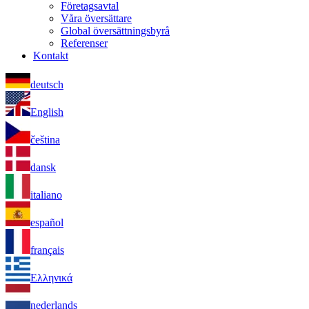
Företagsavtal
Våra översättare
Global översättningsbyrå
Referenser
Kontakt
deutsch
English
čeština
dansk
italiano
español
français
Ελληνικά
nederlands