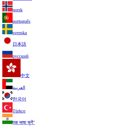
norsk
português
svenska
日本語
русский
中文
العربية
한국어
Türkçe
एक भाषा चुनें"