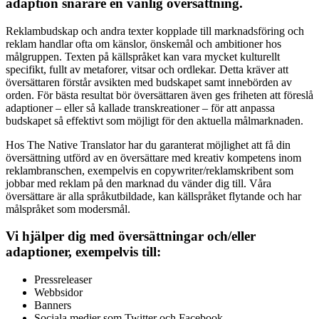
adaption snarare en vanlig översättning
.
Reklambudskap och andra texter kopplade till marknadsföring och
reklam handlar ofta om känslor, önskemål och ambitioner hos
målgruppen. Texten på källspråket kan vara mycket kulturellt
specifikt, fullt av metaforer, vitsar och ordlekar. Detta kräver att
översättaren förstår avsikten med budskapet samt innebörden av
orden. För bästa resultat bör översättaren även ges friheten att föreslå
adaptioner – eller så kallade transkreationer – för att anpassa
budskapet så effektivt som möjligt för den aktuella målmarknaden.
Hos The Native Translator har du garanterat möjlighet att få din
översättning utförd av en översättare med kreativ kompetens inom
reklambranschen, exempelvis en copywriter/reklamskribent som
jobbar med reklam på den marknad du vänder dig till. Våra
översättare är alla språkutbildade, kan källspråket flytande och har
målspråket som modersmål.
Vi hjälper dig med översättningar och/eller
adaptioner, exempelvis till:
Pressreleaser
Webbsidor
Banners
Sociala medier som Twitter och Facebook