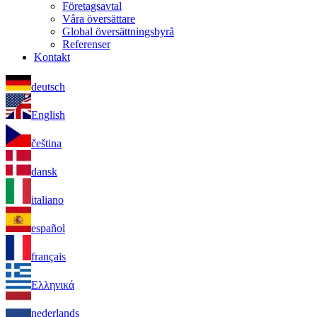
Företagsavtal
Våra översättare
Global översättningsbyrå
Referenser
Kontakt
deutsch
English
čeština
dansk
italiano
español
français
Ελληνικά
nederlands