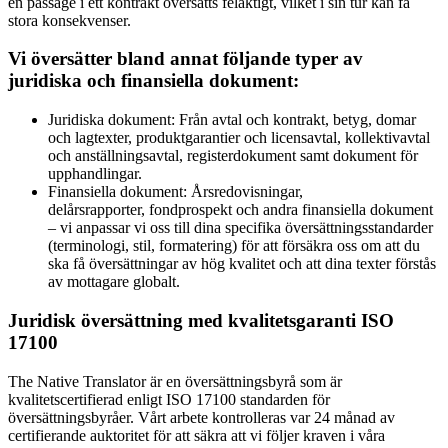
en passage i ett kontrakt översätts felaktigt, vilket i sin tur kan få
stora konsekvenser.
Vi översätter bland annat följande typer av
juridiska och finansiella dokument:
Juridiska dokument: Från avtal och kontrakt, betyg, domar
och lagtexter, produktgarantier och licensavtal, kollektivavtal
och anställningsavtal, registerdokument samt dokument för
upphandlingar.
Finansiella dokument: Årsredovisningar,
delårsrapporter, fondprospekt och andra finansiella dokument
– vi anpassar vi oss till dina specifika översättningsstandarder
(terminologi, stil, formatering) för att försäkra oss om att du
ska få översättningar av hög kvalitet och att dina texter förstås
av mottagare globalt.
Juridisk översättning med kvalitetsgaranti ISO
17100
The Native Translator är en översättningsbyrå som är
kvalitetscertifierad enligt ISO 17100 standarden för
översättningsbyråer. Vårt arbete kontrolleras var 24 månad av
certifierande auktoritet för att säkra att vi följer kraven i våra