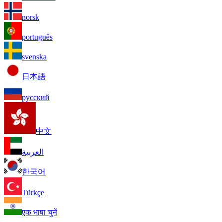
norsk
português
svenska
日本語
русский
中文
العربية
한국어
Türkçe
एक भाषा चुनें