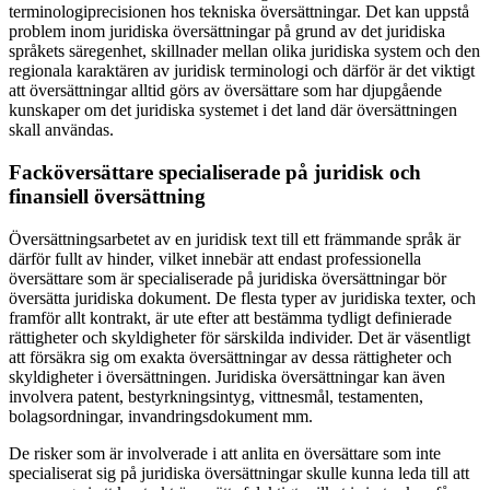
terminologiprecisionen hos tekniska översättningar. Det kan uppstå
problem inom juridiska översättningar på grund av det juridiska
språkets säregenhet, skillnader mellan olika juridiska system och den
regionala karaktären av juridisk terminologi och därför är det viktigt
att översättningar alltid görs av översättare som har djupgående
kunskaper om det juridiska systemet i det land där översättningen
skall användas.
Facköversättare specialiserade på juridisk och
finansiell översättning
Översättningsarbetet av en juridisk text till ett främmande språk är
därför fullt av hinder, vilket innebär att endast professionella
översättare som är specialiserade på juridiska översättningar bör
översätta juridiska dokument. De flesta typer av juridiska texter, och
framför allt kontrakt, är ute efter att bestämma tydligt definierade
rättigheter och skyldigheter för särskilda individer. Det är väsentligt
att försäkra sig om exakta översättningar av dessa rättigheter och
skyldigheter i översättningen. Juridiska översättningar kan även
involvera patent, bestyrkningsintyg, vittnesmål, testamenten,
bolagsordningar, invandringsdokument mm.
De risker som är involverade i att anlita en översättare som inte
specialiserat sig på juridiska översättningar skulle kunna leda till att