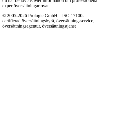
du har behov av. Mer information om professionella
expertöversättningar ovan.
© 2005-2026 Prologic GmbH – ISO 17100-
certifierad översättningsbyrå, översättningsservice,
översättningsagentur, översättningstjänst