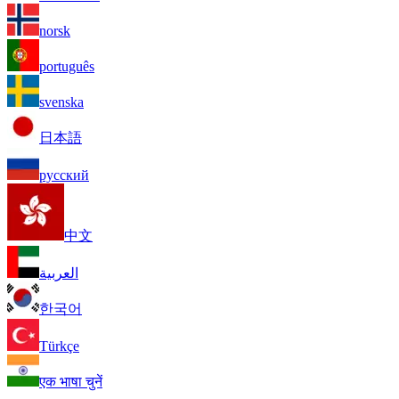
norsk
português
svenska
日本語
русский
中文
العربية
한국어
Türkçe
एक भाषा चुनें