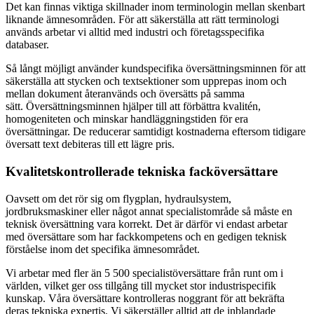
Det kan finnas viktiga skillnader inom terminologin mellan skenbart
liknande ämnesområden. För att säkerställa att rätt terminologi
används arbetar vi alltid med industri och företagsspecifika
databaser.
Så långt möjligt använder kundspecifika översättningsminnen för att
säkerställa att stycken och textsektioner som upprepas inom och
mellan dokument återanvänds och översätts på samma
sätt. Översättningsminnen hjälper till att förbättra kvalitén,
homogeniteten och minskar handläggningstiden för era
översättningar. De reducerar samtidigt kostnaderna eftersom tidigare
översatt text debiteras till ett lägre pris.
Kvalitetskontrollerade tekniska facköversättare
Oavsett om det rör sig om flygplan, hydraulsystem,
jordbruksmaskiner eller något annat specialistområde så måste en
teknisk översättning vara korrekt. Det är därför vi endast arbetar
med översättare som har fackkompetens och en gedigen teknisk
förståelse inom det specifika ämnesområdet.
Vi arbetar med fler än 5 500 specialistöversättare från runt om i
världen, vilket ger oss tillgång till mycket stor industrispecifik
kunskap. Våra översättare kontrolleras noggrant för att bekräfta
deras tekniska expertis. Vi säkerställer alltid att de inblandade