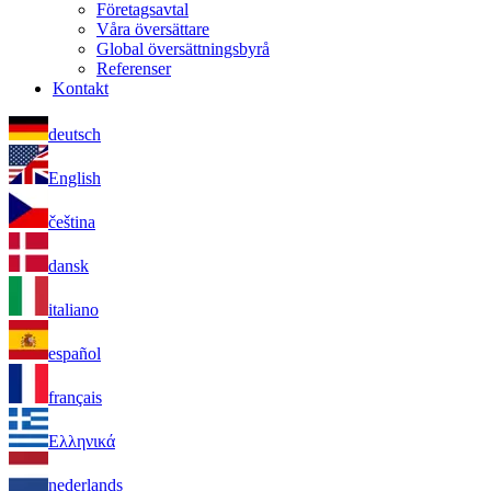
Företagsavtal
Våra översättare
Global översättningsbyrå
Referenser
Kontakt
deutsch
English
čeština
dansk
italiano
español
français
Ελληνικά
nederlands