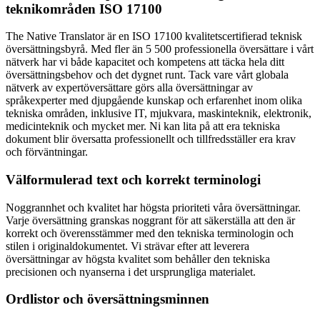
teknikområden ISO 17100
The Native Translator är en ISO 17100 kvalitetscertifierad teknisk
översättningsbyrå. Med fler än 5 500 professionella översättare i vårt
nätverk har vi både kapacitet och kompetens att täcka hela ditt
översättningsbehov och det dygnet runt. Tack vare vårt globala
nätverk av expertöversättare görs alla översättningar av
språkexperter med djupgående kunskap och erfarenhet inom olika
tekniska områden, inklusive IT, mjukvara, maskinteknik, elektronik,
medicinteknik och mycket mer. Ni kan lita på att era tekniska
dokument blir översatta professionellt och tillfredsställer era krav
och förväntningar.
Välformulerad text och korrekt terminologi
Noggrannhet och kvalitet har högsta prioriteti våra översättningar.
Varje översättning granskas noggrant för att säkerställa att den är
korrekt och överensstämmer med den tekniska terminologin och
stilen i originaldokumentet. Vi strävar efter att leverera
översättningar av högsta kvalitet som behåller den tekniska
precisionen och nyanserna i det ursprungliga materialet.
Ordlistor och översättningsminnen