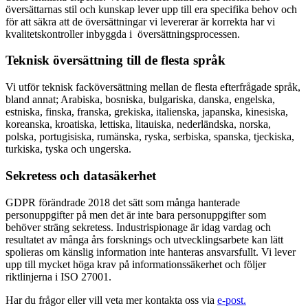
översättarnas stil och kunskap lever upp till era specifika behov och
för att säkra att de översättningar vi levererar är korrekta har vi
kvalitetskontroller inbyggda i översättningsprocessen.
Teknisk översättning till de flesta språk
Vi utför teknisk facköversättning mellan de flesta efterfrågade språk,
bland annat; Arabiska, bosniska, bulgariska, danska, engelska,
estniska, finska, franska, grekiska, italienska, japanska, kinesiska,
koreanska, kroatiska, lettiska, litauiska, nederländska, norska,
polska, portugisiska, rumänska, ryska, serbiska, spanska, tjeckiska,
turkiska, tyska och ungerska.
Sekretess och datasäkerhet
GDPR förändrade 2018 det sätt som många hanterade
personuppgifter på men det är inte bara personuppgifter som
behöver sträng sekretess. Industrispionage är idag vardag och
resultatet av många års forsknings och utvecklingsarbete kan lätt
spolieras om känslig information inte hanteras ansvarsfullt. Vi lever
upp till mycket höga krav på informationssäkerhet och följer
riktlinjerna i ISO 27001.
Har du frågor eller vill veta mer kontakta oss via
e-post.