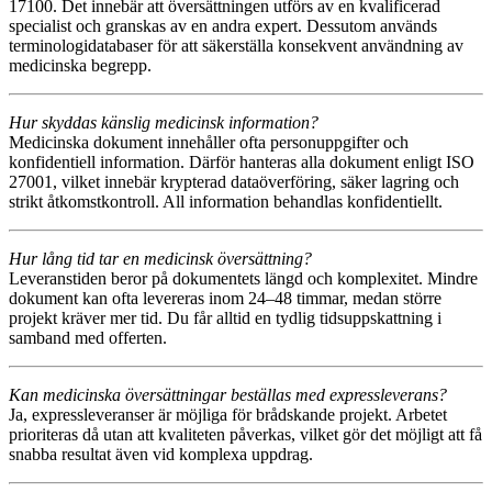
17100. Det innebär att översättningen utförs av en kvalificerad
specialist och granskas av en andra expert. Dessutom används
terminologidatabaser för att säkerställa konsekvent användning av
medicinska begrepp.
Hur skyddas känslig medicinsk information?
Medicinska dokument innehåller ofta personuppgifter och
konfidentiell information. Därför hanteras alla dokument enligt ISO
27001, vilket innebär krypterad dataöverföring, säker lagring och
strikt åtkomstkontroll. All information behandlas konfidentiellt.
Hur lång tid tar en medicinsk översättning?
Leveranstiden beror på dokumentets längd och komplexitet. Mindre
dokument kan ofta levereras inom 24–48 timmar, medan större
projekt kräver mer tid. Du får alltid en tydlig tidsuppskattning i
samband med offerten.
Kan medicinska översättningar beställas med expressleverans?
Ja, expressleveranser är möjliga för brådskande projekt. Arbetet
prioriteras då utan att kvaliteten påverkas, vilket gör det möjligt att få
snabba resultat även vid komplexa uppdrag.