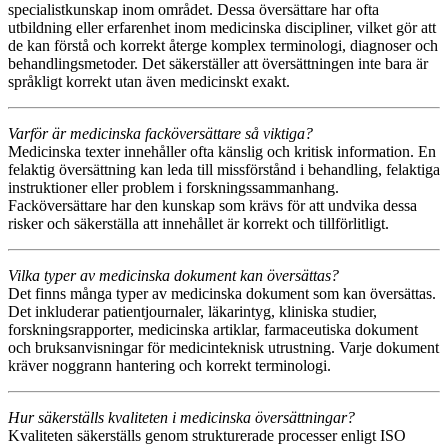
specialistkunskap inom området. Dessa översättare har ofta
utbildning eller erfarenhet inom medicinska discipliner, vilket gör att
de kan förstå och korrekt återge komplex terminologi, diagnoser och
behandlingsmetoder. Det säkerställer att översättningen inte bara är
språkligt korrekt utan även medicinskt exakt.
Varför är medicinska facköversättare så viktiga?
Medicinska texter innehåller ofta känslig och kritisk information. En
felaktig översättning kan leda till missförstånd i behandling, felaktiga
instruktioner eller problem i forskningssammanhang.
Facköversättare har den kunskap som krävs för att undvika dessa
risker och säkerställa att innehållet är korrekt och tillförlitligt.
Vilka typer av medicinska dokument kan översättas?
Det finns många typer av medicinska dokument som kan översättas.
Det inkluderar patientjournaler, läkarintyg, kliniska studier,
forskningsrapporter, medicinska artiklar, farmaceutiska dokument
och bruksanvisningar för medicinteknisk utrustning. Varje dokument
kräver noggrann hantering och korrekt terminologi.
Hur säkerställs kvaliteten i medicinska översättningar?
Kvaliteten säkerställs genom strukturerade processer enligt ISO