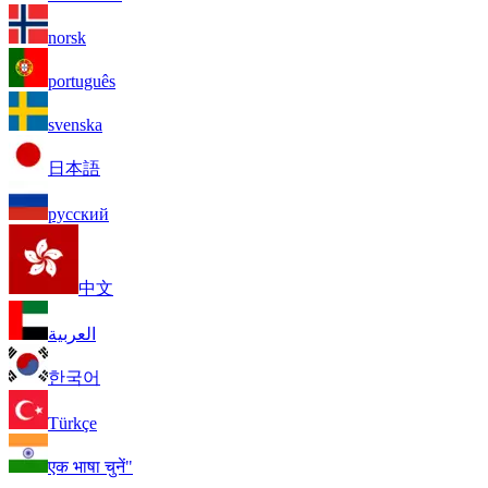
norsk
português
svenska
日本語
русский
中文
العربية
한국어
Türkçe
एक भाषा चुनें"