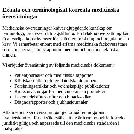
Exakta och terminologiskt korrekta medicinska
översättningar
Medicinska översättningar kräver djupgående kunskap om
terminologi, processer och lagstiftning. En felaktig översättning kan
få allvarliga konsekvenser för patienter, forskning och regulatoriska
krav. Vi samarbetar enbart med erfarna medicinska facköversättare
som har specialistkunskap inom medicin och medicintekniska
ämnen.
Vi erbjuder översättning av följande medicinska dokument:
Patientjournaler och medicinska rapporter
Kliniska studier och regulatoriska dokument
Forskningsartiklar och vetenskapliga publikationer
Bruksanvisningar för medicintekniska produkter
Läkemedelsföreskrifter och bipacksedlar
Diagnosrapporter och sjukhusjournaler
Alla medicinska översättningar genomgår en noggrann
kvalitetskontroll för att säkerställa att de är terminologiskt korrekta,
juridiskt giltiga och anpassade till den medicinska standarden i
målspråket.