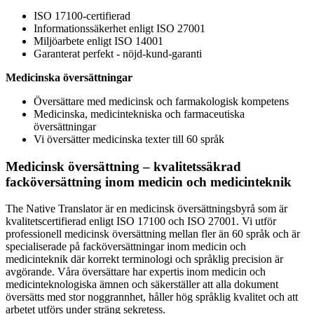
ISO 17100-certifierad
Informationssäkerhet enligt ISO 27001
Miljöarbete enligt ISO 14001
Garanterat perfekt - nöjd-kund-garanti
Medicinska översättningar
Översättare med medicinsk och farmakologisk kompetens
Medicinska, medicintekniska och farmaceutiska
översättningar
Vi översätter medicinska texter till 60 språk
Medicinsk översättning – kvalitetssäkrad
facköversättning inom medicin och medicinteknik
The Native Translator är en medicinsk översättningsbyrå som är
kvalitetscertifierad enligt ISO 17100 och ISO 27001. Vi utför
professionell medicinsk översättning mellan fler än 60 språk och är
specialiserade på facköversättningar inom medicin och
medicinteknik där korrekt terminologi och språklig precision är
avgörande. Våra översättare har expertis inom medicin och
medicinteknologiska ämnen och säkerställer att alla dokument
översätts med stor noggrannhet, håller hög språklig kvalitet och att
arbetet utförs under sträng sekretess.