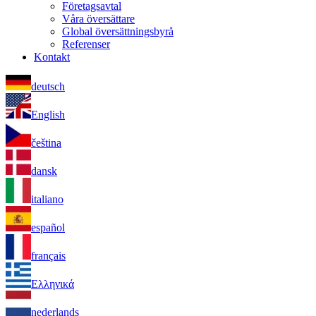
Företagsavtal
Våra översättare
Global översättningsbyrå
Referenser
Kontakt
deutsch
English
čeština
dansk
italiano
español
français
Ελληνικά
nederlands