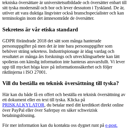
tekniska översättare är universitetsutbildade och översätter enbart till
sitt tyska modersmål och bor och lever dessutom i Tyskland. De är,
utöver att vara duktiga lingvister också branschspecialister och kan
terminologin inom det ämnesområde de översätter.
Sekretess är vår etiska standard
GDPR förändrade 2018 det sätt som många hanterade
personuppgifter på men det är inte bara personuppgifter som
behöver sträng sekretess. Industrispionage är idag vardag och
resultatet av många års forsknings och utvecklingsarbete kan lätt
spolieras om känslig information inte hanteras ansvarsfullt. Vi lever
upp till mycket höga krav på informationssäkerhet och följer
riktlinjerna i ISO 27001.
Vill du beställa en teknisk översättning till tyska?
Här kan du både få en offert och beställa en teknisk översättning av
ett dokument eller en text till tyska. Klicka på
PRISKALKYLATOR
, du betalar med ditt kreditkort direkt online
över PayPal eller över Saferpay en säker schweizisk
betalningslösning.
För mer information kan du kontakta oss dygnet runt på
e-post.