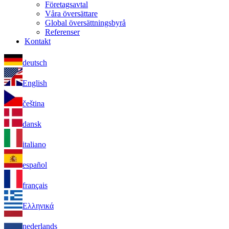
Företagsavtal
Våra översättare
Global översättningsbyrå
Referenser
Kontakt
deutsch
English
čeština
dansk
italiano
español
français
Ελληνικά
nederlands