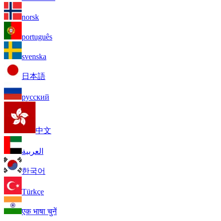
norsk
português
svenska
日本語
русский
中文
العربية
한국어
Türkçe
एक भाषा चुनें