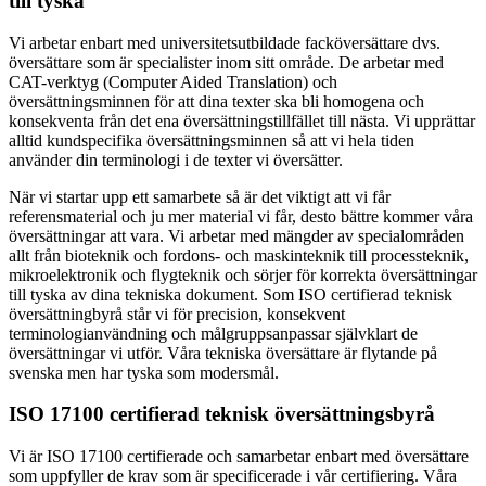
till tyska
Vi arbetar enbart med universitetsutbildade facköversättare dvs.
översättare som är specialister inom sitt område. De arbetar med
CAT-verktyg (Computer Aided Translation) och
översättningsminnen för att dina texter ska bli homogena och
konsekventa från det ena översättningstillfället till nästa. Vi upprättar
alltid kundspecifika översättningsminnen så att vi hela tiden
använder din terminologi i de texter vi översätter.
När vi startar upp ett samarbete så är det viktigt att vi får
referensmaterial och ju mer material vi får, desto bättre kommer våra
översättningar att vara. Vi arbetar med mängder av specialområden
allt från bioteknik och fordons- och maskinteknik till processteknik,
mikroelektronik och flygteknik och sörjer för korrekta översättningar
till tyska av dina tekniska dokument. Som ISO certifierad teknisk
översättningbyrå står vi för precision, konsekvent
terminologianvändning och målgruppsanpassar självklart de
översättningar vi utför. Våra tekniska översättare är flytande på
svenska men har tyska som modersmål.
ISO 17100 certifierad teknisk översättningsbyrå
Vi är ISO 17100 certifierade och samarbetar enbart med översättare
som uppfyller de krav som är specificerade i vår certifiering. Våra