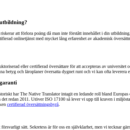
sutbildning?
iskerar att förlora poäng då man inte förstått innehållet i din utbildnin
ifierad onlinetjänst med mycket lång erfarenhet av akademisk översättnin
oriserad eller certifierad översättare för att accepteras av universitet
ina betyg och läroplaner översatta dygnet runt och vi kan ofta leverera 
garanti
istoriskt har The Native Translator intagit en ledande roll bland Europas 
ch det redan 2011. Utöver ISO 17100 så lever vi upp till kraven i milj
iken
certifierad översättningsbyrå
.
rsvarligt sätt. Sekretess är för oss en självklarhet, men vi tecknar gärn