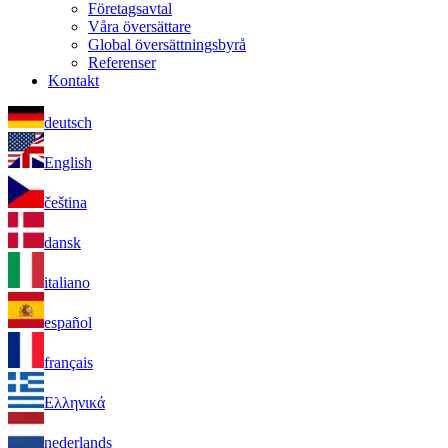
Företagsavtal
Våra översättare
Global översättningsbyrå
Referenser
Kontakt
deutsch
English
čeština
dansk
italiano
español
français
Ελληνικά
nederlands