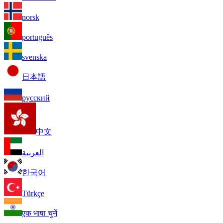
norsk
português
svenska
日本語
русский
中文
العربية
한국어
Türkçe
एक भाषा चुनें