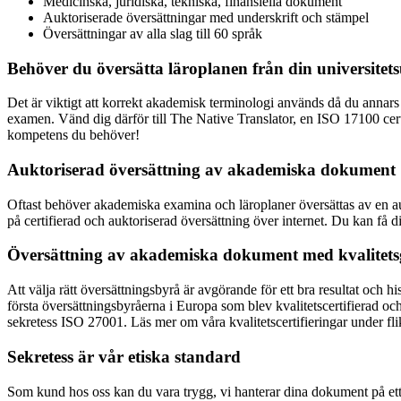
Medicinska, juridiska, tekniska, finansiella dokument
Auktoriserade översättningar med underskrift och stämpel
Översättningar av alla slag till 60 språk
Behöver du översätta läroplanen från din universitet
Det är viktigt att korrekt akademisk terminologi används då du annars r
examen. Vänd dig därför till The Native Translator, en ISO 17100 cert
kompetens du behöver!
Auktoriserad översättning av akademiska dokument
Oftast behöver akademiska examina och läroplaner översättas av en aukt
på certifierad och auktoriserad översättning över internet. Du kan få d
Översättning av akademiska dokument med kvalitets
Att välja rätt översättningsbyrå är avgörande för ett bra resultat och h
första översättningsbyråerna i Europa som blev kvalitetscertifierad o
sekretess ISO 27001. Läs mer om våra kvalitetscertifieringar under fl
Sekretess är vår etiska standard
Som kund hos oss kan du vara trygg, vi hanterar dina dokument på ett fö