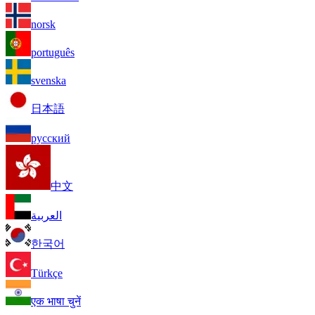
norsk
português
svenska
日本語
русский
中文
العربية
한국어
Türkçe
एक भाषा चुनें