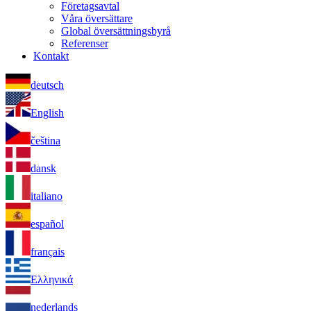
Företagsavtal
Våra översättare
Global översättningsbyrå
Referenser
Kontakt
deutsch
English
čeština
dansk
italiano
español
français
Ελληνικά
nederlands