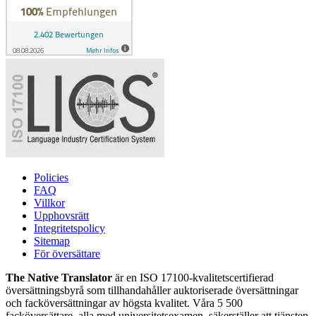
Policies
FAQ
Villkor
Upphovsrätt
Integritetspolicy
Sitemap
För översättare
The Native Translator
är en ISO 17100-kvalitetscertifierad
översättningsbyrå som tillhandahåller auktoriserade översättningar
och facköversättningar av högsta kvalitet. Våra 5 500
facköversättare, alla med universitetsexamen, säkerställer att tjänsten