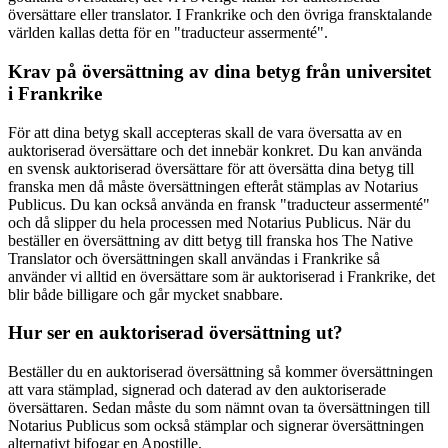
översättare eller translator. I Frankrike och den övriga fransktalande
världen kallas detta för en "traducteur assermenté".
Krav på översättning av dina betyg från universitet
i Frankrike
För att dina betyg skall accepteras skall de vara översatta av en
auktoriserad översättare och det innebär konkret. Du kan använda
en svensk auktoriserad översättare för att översätta dina betyg till
franska men då måste översättningen efteråt stämplas av Notarius
Publicus. Du kan också använda en fransk "traducteur assermenté"
och då slipper du hela processen med Notarius Publicus. När du
beställer en översättning av ditt betyg till franska hos The Native
Translator och översättningen skall användas i Frankrike så
använder vi alltid en översättare som är auktoriserad i Frankrike, det
blir både billigare och går mycket snabbare.
Hur ser en auktoriserad översättning ut?
Beställer du en auktoriserad översättning så kommer översättningen
att vara stämplad, signerad och daterad av den auktoriserade
översättaren. Sedan måste du som nämnt ovan ta översättningen till
Notarius Publicus som också stämplar och signerar översättningen
alternativt bifogar en Apostille.