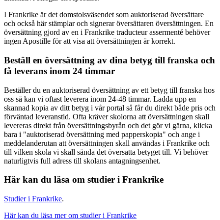
I Frankrike är det domstolsväsendet som auktoriserad översättare
och också här stämplar och signerar översättaren översättningen. En
översättning gjord av en i Frankrike traducteur assermenté behöver
ingen Apostille för att visa att översättningen är korrekt.
Beställ en översättning av dina betyg till franska och
få leverans inom 24 timmar
Beställer du en auktoriserad översättning av ett betyg till franska hos
oss så kan vi oftast leverera inom 24-48 timmar. Ladda upp en
skannad kopia av ditt betyg i vår portal så får du direkt både pris och
förväntad leveranstid. Ofta kräver skolorna att översättningen skall
levereras direkt från översättningsbyrån och det gör vi gärna, klicka
bara i "auktoriserad översättning med papperskopia" och ange i
meddelanderutan att översättningen skall användas i Frankrike och
till vilken skola vi skall sända det översatta betyget till. Vi behöver
naturligtvis full adress till skolans antagningsenhet.
Här kan du läsa om studier i Frankrike
Studier i Frankrike
.
Här kan du läsa mer om studier i Frankrike