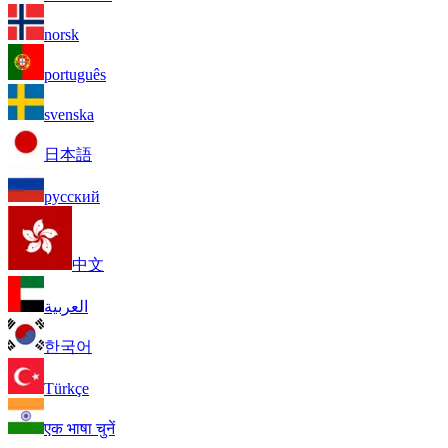
norsk
português
svenska
日本語
русский
中文
العربية
한국어
Türkçe
एक भाषा चुनें