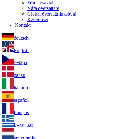
Företagsavtal
Våra översättare
Global översättningsbyrå
Referenser
Kontakt
deutsch
English
čeština
dansk
italiano
español
français
Ελληνικά
nederlands