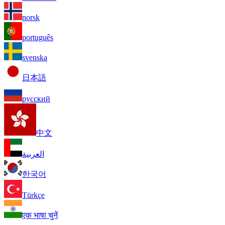
norsk
português
svenska
日本語
русский
中文
العربية
한국어
Türkçe
एक भाषा चुनें