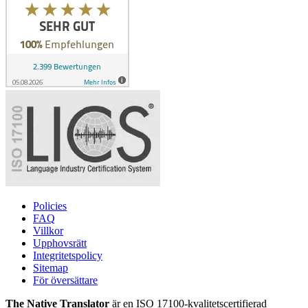
Policies
FAQ
Villkor
Upphovsrätt
Integritetspolicy
Sitemap
För översättare
The Native Translator
är en ISO 17100-kvalitetscertifierad