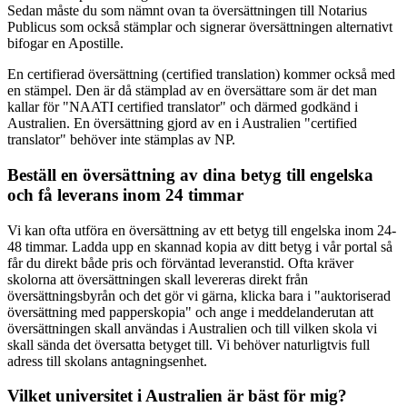
Sedan måste du som nämnt ovan ta översättningen till Notarius
Publicus som också stämplar och signerar översättningen alternativt
bifogar en Apostille.
En certifierad översättning (certified translation) kommer också med
en stämpel. Den är då stämplad av en översättare som är det man
kallar för "NAATI certified translator" och därmed godkänd i
Australien. En översättning gjord av en i Australien "certified
translator" behöver inte stämplas av NP.
Beställ en översättning av dina betyg till engelska
och få leverans inom 24 timmar
Vi kan ofta utföra en översättning av ett betyg till engelska inom 24-
48 timmar. Ladda upp en skannad kopia av ditt betyg i vår portal så
får du direkt både pris och förväntad leveranstid. Ofta kräver
skolorna att översättningen skall levereras direkt från
översättningsbyrån och det gör vi gärna, klicka bara i "auktoriserad
översättning med papperskopia" och ange i meddelanderutan att
översättningen skall användas i Australien och till vilken skola vi
skall sända det översatta betyget till. Vi behöver naturligtvis full
adress till skolans antagningsenhet.
Vilket universitet i Australien är bäst för mig?