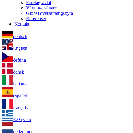
Företagsavtal
Våra översättare
Global översättningsbyrå
Referenser
Kontakt
deutsch
English
čeština
dansk
italiano
español
français
Ελληνικά
nederlands