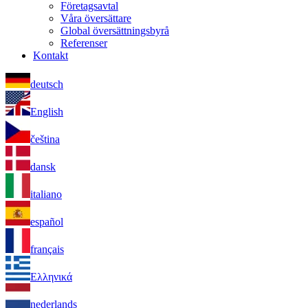
Företagsavtal
Våra översättare
Global översättningsbyrå
Referenser
Kontakt
deutsch
English
čeština
dansk
italiano
español
français
Ελληνικά
nederlands