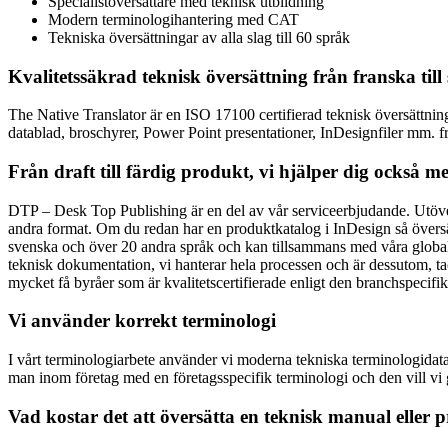
Specialistöversättare med teknisk utbildning
Modern terminologihantering med CAT
Tekniska översättningar av alla slag till 60 språk
Kvalitetssäkrad teknisk översättning från franska til
The Native Translator är en ISO 17100 certifierad teknisk översättnin
datablad, broschyrer, Power Point presentationer, InDesignfiler mm. fr
Från draft till färdig produkt, vi hjälper dig också 
DTP – Desk Top Publishing är en del av vår serviceerbjudande. Utöver 
andra format. Om du redan har en produktkatalog i InDesign så översätter
svenska och över 20 andra språk och kan tillsammans med våra globala 
teknisk dokumentation, vi hanterar hela processen och är dessutom, tack
mycket få byråer som är kvalitetscertifierade enligt den branchspecifi
Vi använder korrekt terminologi
I vårt terminologiarbete använder vi moderna tekniska terminologidatab
man inom företag med en företagsspecifik terminologi och den vill vi gä
Vad kostar det att översätta en teknisk manual eller 