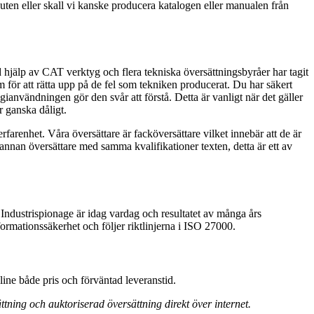
youten eller skall vi kanske producera katalogen eller manualen från
d hjälp av CAT verktyg och flera tekniska översättningsbyråer har tagit
em för att rätta upp på de fel som tekniken producerat. Du har säkert
ianvändningen gör den svår att förstå. Detta är vanligt när det gäller
r ganska dåligt.
farenhet. Våra översättare är facköversättare vilket innebär att de är
n annan översättare med samma kvalifikationer texten, detta är ett av
ndustrispionage är idag vardag och resultatet av många års
formationssäkerhet och följer riktlinjerna i ISO 27000.
nline både pris och förväntad leveranstid.
ttning och auktoriserad översättning direkt över internet.