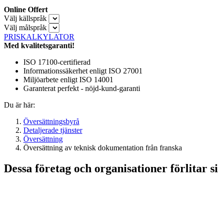
Online Offert
Välj källspråk
Välj målspråk
PRISKALKYLATOR
Med kvalitetsgaranti!
ISO 17100-certifierad
Informationssäkerhet enligt ISO 27001
Miljöarbete enligt ISO 14001
Garanterat perfekt - nöjd-kund-garanti
Du är här:
Översättningsbyrå
Detaljerade tjänster
Översättning
Översättning av teknisk dokumentation från franska
Dessa företag och organisationer förlitar si