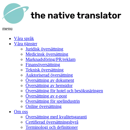
menu
Våra språk
Våra tjänster
Juridisk översättning
Medicinsk översättning
Marknadsföring/PR/reklam
Finansöversättning
Teknisk översättning
Auktoriserad översättning
Översättning av dokument
Översättning av hemsidor
Översättning för hotel och besöksnäringen
Översättning av e-post
Översättning för spelindustrin
Online översättning
Om oss
Översättning med kvalitetsgaranti
Certifierad översättningsbyrå
Terminologi och definitioner