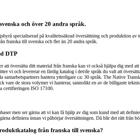
l svenska och över 20 andra språk.
gsbyrå specialiserad på kvalitetssäkrad översättning och produktion av
ån franska till svenska och fler än 20 andra språk.
med DTP
att översätta ditt material från franska kan vi också hjälpa dig med a
 vi och levererar en färdig katalog i det/de språk du valt att översätta t
samarbetspartners hantera ytterligare ca: 30 språk. The Native Translat
 vare de stora volymer vi hanterar, sannolikt en av de billigaste teknisk
ka certifieringen ISO 17100.
aser men ser gärna att vi kan få hjälp av dig som kund med att definier
rna definiera innan vi påbörjar översättningen. Då blir det rätt från bör
produktkatalog från franska till svenska?