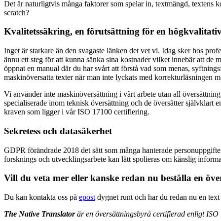
Det är naturligtvis många faktorer som spelar in, textmängd, textens kom
scratch?
Kvalitetssäkring, en förutsättning för en högkvalitati
Inget är starkare än den svagaste länken det vet vi. Idag sker hos pro
ännu ett steg för att kunna sänka sina kostnader vilket innebär att de m
öppnat en manual där du har svårt att förstå vad som menas, syftningsfe
maskinöversatta texter när man inte lyckats med korrekturläsningen men 
Vi använder inte maskinöversättning i vårt arbete utan all översättning
specialiserade inom teknisk översättning och de översätter självklart e
kraven som ligger i vår ISO 17100 certifiering.
Sekretess och datasäkerhet
GDPR förändrade 2018 det sätt som många hanterade personuppgifter på
forsknings och utvecklingsarbete kan lätt spolieras om känslig informat
Vill du veta mer eller kanske redan nu beställa en öve
Du kan kontakta oss på
epost
dygnet runt och har du redan nu en text 
The Native Translator
är en översättningsbyrå certifierad enligt ISO 