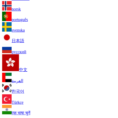
norsk
português
svenska
日本語
русский
中文
العربية
한국어
Türkçe
एक भाषा चुनें