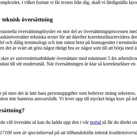
plexitet, i vilket format vi får texten från dig, skall vi färdigställa la
v teknisk översättning
fessionella översättningsbyråer en stor del av översättningsprocessen me
askinöversätter tekniska texter för att därefter korrekturläsa/revidera d
l och dålig terminologi och inte minst brist på homogenitet i terminolog
det är svårt att göra något riktigt bra av något som till att börja med ä
 sker av universitetsutbildade översättare med minimum 5 års arbetslivser
ndast till sitt modersmål. När översättningen är klar så korrekturläser e
 men det är inte bara personuppgifter som behöver sträng sekretess. I
ion inte hanteras ansvarsfullt. Vi lever upp till mycket höga krav på in
rsättning?
du vill översätta så kan du ladda upp den i vår
portal
så får du direkt o
17100 som är specialiserad på att tillhandahålla teknisk kvalitetsöversä