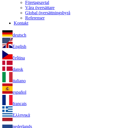
Företagsavtal
Våra översättare
Global översättningsbyrå
Referenser
Kontakt
deutsch
English
čeština
dansk
italiano
español
français
Ελληνικά
nederlands