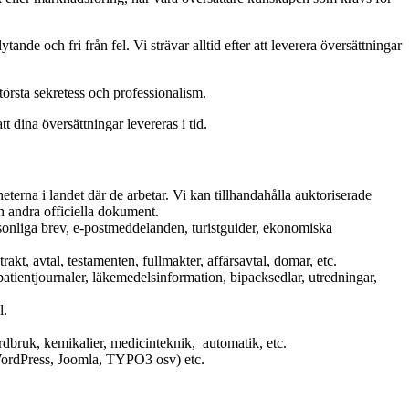
tande och fri från fel. Vi strävar alltid efter att leverera översättningar
törsta sekretess och professionalism.
tt dina översättningar levereras i tid.
eterna i landet där de arbetar. Vi kan tillhandahålla auktoriserade
h andra officiella dokument.
rsonliga brev, e-postmeddelanden, turistguider, ekonomiska
akt, avtal, testamenten, fullmakter, affärsavtal, domar, etc.
atientjournaler, läkemedelsinformation, bipacksedlar, utredningar,
l.
rdbruk, kemikalier, medicinteknik, automatik, etc.
 (WordPress, Joomla, TYPO3 osv) etc.