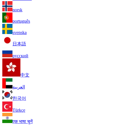
norsk
português
svenska
日本語
русский
中文
العربية
한국어
Türkçe
एक भाषा चुनें