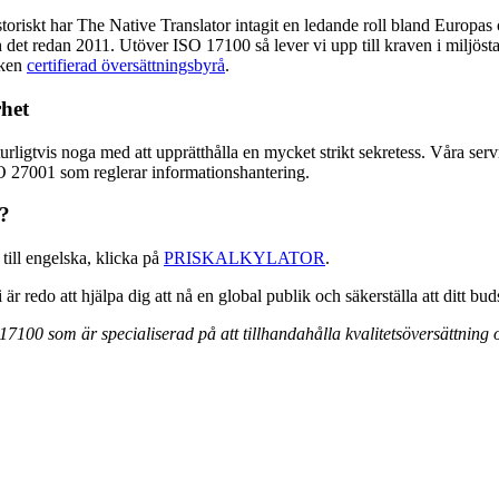
istoriskt har The Native Translator intagit en ledande roll bland Europas 
ch det redan 2011. Utöver ISO 17100 så lever vi upp till kraven i milj
iken
certifierad översättningsbyrå
.
rhet
urligtvis noga med att upprätthålla en mycket strikt sekretess. Våra serv
O 27001 som reglerar informationshantering.
n?
till engelska, klicka på
PRISKALKYLATOR
.
är redo att hjälpa dig att nå en global publik och säkerställa att ditt bu
17100 som är specialiserad på att tillhandahålla kvalitetsöversättning o