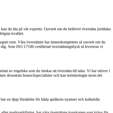
å kan du lita på vår expertis. Oavsett om du behöver översätta juridiska
högsta kvalitet.
a dygnet runt. Våra översättare har ämneskompetens så oavsett om du
a dig. Som ISO 17100 certifierad översättningsbyrå så levererar vi
iant av engelska som du önskar att översätta till talas. Vi har utöver i
tare dessutom branschspecialister och kan terminologin inom det
ar en djup förståelse för båda språkens nyanser och kulturella
k eller marknadsföring, har våra översättare kunskapen som krävs för