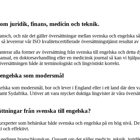
nom juridik, finans, medicin och teknik.
 bransch, och när det gäller översättningar mellan svenska och engelska s
så levererar vår ISO kvalitetscertifierade översättningstjänst resultat av 
hanterar alla former av översättning från svenska till engelska och dett
 manual, en doktorsavhandling eller en medicinsk journal så kan vi hjälp
versättningen både är terminologiskt och lingvistiskt korrekt.
d engelska som modersmål
elska som modersmål, bor och lever i England eller i ett land där den var
t Sydafrika. Utöver att vara mycket duktiga lingvister är våra översät
ttningar från svenska till engelska?
åkexperter som behärskar både svenska och engelska på en hög nivå. De h
t och effektivt.
å gedigen branschkunskap. Oavsett om det gäller medicin, teknik, juridi