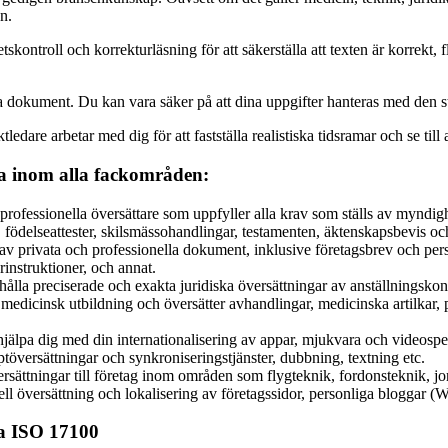
n.
ontroll och korrekturläsning för att säkerställa att texten är korrekt, fly
dina dokument. Du kan vara säker på att dina uppgifter hanteras med den s
ledare arbetar med dig för att fastställa realistiska tidsramar och se till a
ska inom alla fackområden:
 professionella översättare som uppfyller alla krav som ställs av myndigh
födelseattester, skilsmässohandlingar, testamenten, äktenskapsbevis oc
 av privata och professionella dokument, inklusive företagsbrev och pe
instruktioner, och annat.
hålla preciserade och exakta juridiska översättningar av anställningskontr
edicinsk utbildning och översätter avhandlingar, medicinska artilkar, p
hjälpa dig med din internationalisering av appar, mjukvara och videospe
riptöversättningar och synkroniseringstjänster, dubbning, textning etc.
ersättningar till företag inom områden som flygteknik, fordonsteknik, jo
nell översättning och lokalisering av företagssidor, personliga bloggar
ka ISO 17100