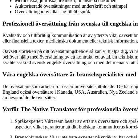
Medicinska, juridiska, tekniska, finansiella dokument
Auktoriserade översättningar med underskrift och stämpel
Översättningar av alla slag till 60 språk
Professionell översättning från svenska till engelska i
Kvalitativ och tillförlitlig kommunikation är av yttersta vikt, oavsett
eller finansiella texter, medicinska dokument eller teknisk information, 
Oavsett storleken på ditt översättningsbehov så kan vi hjälpa dig, vi 
behöver hjälp med översättning av ett kontrakt, ett avtal, en tekniskt
kvalitetssäkrad svensk engelsk översättning och med det menar vi att ö
Våra engelska översättare är branschspecialister me
De översättare som arbetar för oss är universitetsutbildade. De har eng
England också översättare i Kanada, USA, Australien, Nya Zeeland sam
ämnesområde de översätter.
Varför The Native Translator för professionella översä
Språkexperter: Vårt team består av erfarna översättare och spr
aspekter, vilket garanterar att ditt budskap kommuniceras korrek
Branschkunskap: Vi är inte bara experter på språk; vi har ocks