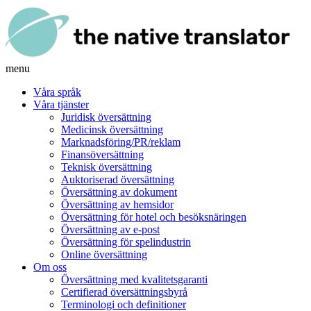
menu
Våra språk
Våra tjänster
Juridisk översättning
Medicinsk översättning
Marknadsföring/PR/reklam
Finansöversättning
Teknisk översättning
Auktoriserad översättning
Översättning av dokument
Översättning av hemsidor
Översättning för hotel och besöksnäringen
Översättning av e-post
Översättning för spelindustrin
Online översättning
Om oss
Översättning med kvalitetsgaranti
Certifierad översättningsbyrå
Terminologi och definitioner