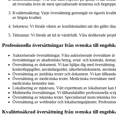
att översätta även de mest specialiserade termerna och begreppe
Kvalitetssäkring: Varje översättning genomgår en rigorös kvalitetsk
av högsta kvalitet.
Sekretess: Vi förstår vikten av konfidentialitet när det gäller 
Tidsramar: Vi förstår att tid är värdefullt. Våra dedikerade projekt
Professionella översättningar från svenska till engel
Auktoriserade översättningar
. Våra auktoriserade översättare är
översättningar av akademiska betyg, avtal och kontrakt, domar, 
Översättning av dokument
. Vi kan hjälpa dig med översättning
kontrolluppgifter, användarguider, säkerhetsdokument, användar
Översättning av juridiska texter och dokument
. Vi kan tillhanda
Översättning av medicinska texter.
Medicinska översättare med m
medicinska hemsidor mm.
Lokalisering av mjukvara
. Vårt expertteam av lokaliserare kan 
Multimedia översättningar
. Vi tillhandahåller professionella sc
Översättning av tekniska texter
. Specialiserad inom tekniska öv
Översättning av webbsidor och lokaliseringstjänster
. Professio
Kvalitetssäkrad översättning från svenska till engels