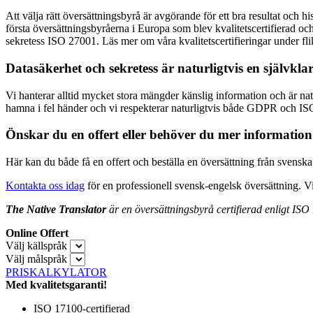
Att välja rätt översättningsbyrå är avgörande för ett bra resultat och h
första översättningsbyråerna i Europa som blev kvalitetscertifierad o
sekretess ISO 27001. Läs mer om våra kvalitetscertifieringar under fl
Datasäkerhet och sekretess är naturligtvis en självkla
Vi hanterar alltid mycket stora mängder känslig information och är nat
hamna i fel händer och vi respekterar naturligtvis både GDPR och IS
Önskar du en offert eller behöver du mer informatio
Här kan du både få en offert och beställa en översättning från svenska 
Kontakta oss idag
för en professionell svensk-engelsk översättning. Vi 
The Native Translator
är en översättningsbyrå certifierad enligt ISO 
Online Offert
Välj källspråk
Välj målspråk
PRISKALKYLATOR
Med kvalitetsgaranti!
ISO 17100-certifierad