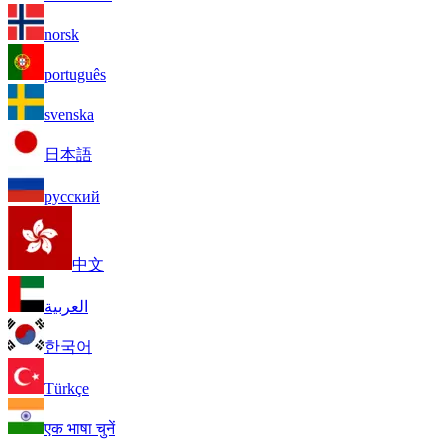
norsk
português
svenska
日本語
русский
中文
العربية
한국어
Türkçe
एक भाषा चुनें