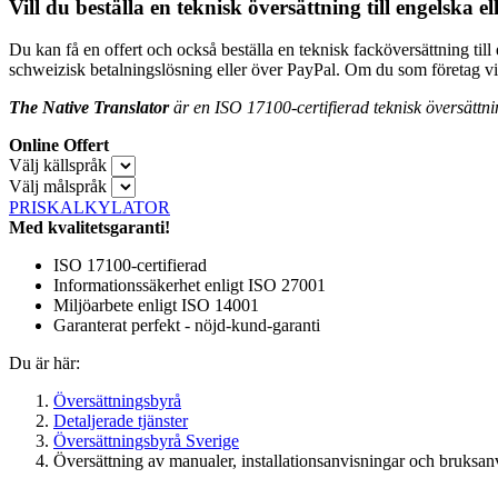
Vill du beställa en teknisk översättning till engelska
Du kan få en offert och också beställa en teknisk facköversättning till
schweizisk betalningslösning eller över PayPal. Om du som företag vil
The Native Translator
är en ISO 17100-certifierad teknisk översättnin
Online Offert
Välj källspråk
Välj målspråk
PRISKALKYLATOR
Med kvalitetsgaranti!
ISO 17100-certifierad
Informationssäkerhet enligt ISO 27001
Miljöarbete enligt ISO 14001
Garanterat perfekt - nöjd-kund-garanti
Du är här:
Översättningsbyrå
Detaljerade tjänster
Översättningsbyrå Sverige
Översättning av manualer, installationsanvisningar och bruksanv