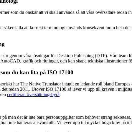
inologi
e termer som du önskar att vi skall använda så att våra översättare redan
att säkerställa att korrekt terminologi används konsekvent inom hela de
ng
önskar genom våra lösningar för Desktop Publishing (DTP). Vårt team fö
toCAD, grafik och ritningar, och kan skapa tekniska illustrationer för 
a som du kan lita på ISO 17100
istoriskt har The Native Translator intagit en ledande roll bland Europas 
ch det redan 2011. Utöver ISO 17100 så lever vi upp till kraven i milj
iken
certifierad översättningsbyrå
.
 men det är inte bara personuppgifter som behöver sträng sekretess. I
ion inte hanteras ansvarsfullt. Vi lever upp till mycket höga krav på in