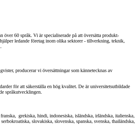
n över 60 språk. Vi är specialiserade på att översätta produkt-
älper ledande företag inom olika sektorer - tillverkning, teknik,
.
ngvister, producerar vi översättningar som kännetecknas av
der för att säkerställa en hög kvalitet. De är universitetsutbildade
nde språkutvecklingen.
 franska, grekiska, hindi, indonesiska, isländska, irländska, italienska,
a, serbokroatiska, slovakiska, slovenska, spanska, svenska, thailändska,