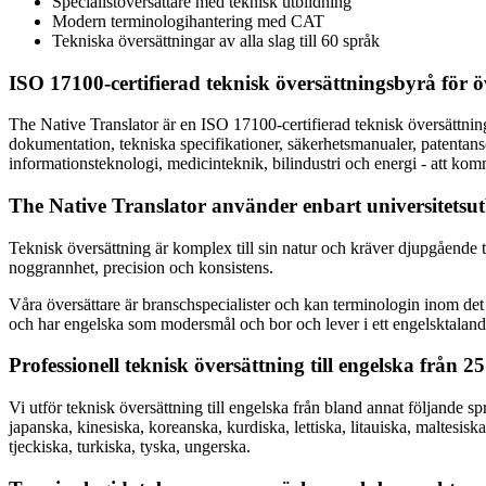
Specialistöversättare med teknisk utbildning
Modern terminologihantering med CAT
Tekniska översättningar av alla slag till 60 språk
ISO 17100-certifierad teknisk översättningsbyrå för öv
The Native Translator är en ISO 17100-certifierad teknisk översättnings
dokumentation, tekniska specifikationer, säkerhetsmanualer, patentansö
informationsteknologi, medicinteknik, bilindustri och energi - att ko
The Native Translator använder enbart universitetsut
Teknisk översättning är komplex till sin natur och kräver djupgående 
noggrannhet, precision och konsistens.
Våra översättare är branschspecialister och kan terminologin inom det 
och har engelska som modersmål och bor och lever i ett engelsktalande
Professionell teknisk översättning till engelska från 2
Vi utför teknisk översättning till engelska från bland annat följande spr
japanska, kinesiska, koreanska, kurdiska, lettiska, litauiska, maltesis
tjeckiska, turkiska, tyska, ungerska.