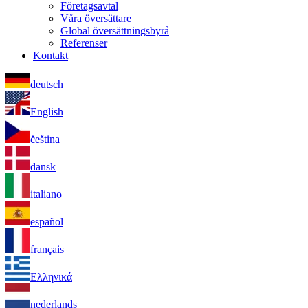
Företagsavtal
Våra översättare
Global översättningsbyrå
Referenser
Kontakt
deutsch
English
čeština
dansk
italiano
español
français
Ελληνικά
nederlands