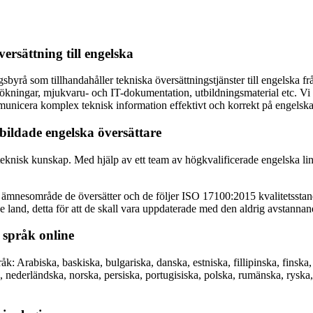
ersättning till engelska
byrå som tillhandahåller tekniska översättningstjänster till engelska frå
kningar, mjukvaru- och IT-dokumentation, utbildningsmaterial etc. Vi hj
mmunicera komplex teknisk information effektivt och korrekt på engelska
bildade engelska översättare
teknisk kunskap. Med hjälp av ett team av högkvalificerade engelska li
ämnesområde de översätter och de följer ISO 17100:2015 kvalitetsstandar
 land, detta för att de skall vara uppdaterade med den aldrig avstanna
5 språk online
åk: Arabiska, baskiska, bulgariska, danska, estniska, fillipinska, finska,
ka, nederländska, norska, persiska, portugisiska, polska, rumänska, rysk