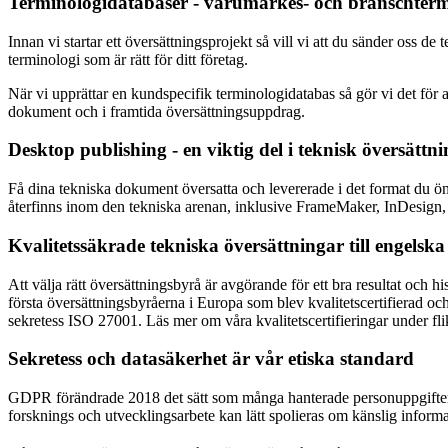
Terminologidatabaser - varumärkes- och branschterm
Innan vi startar ett översättningsprojekt så vill vi att du sänder oss d
terminologi som är rätt för ditt företag.
När vi upprättar en kundspecifik terminologidatabas så gör vi det för 
dokument och i framtida översättningsuppdrag.
Desktop publishing - en viktig del i teknisk översättni
Få dina tekniska dokument översatta och levererade i det format du 
återfinns inom den tekniska arenan, inklusive FrameMaker, InDesign, Au
Kvalitetssäkrade tekniska översättningar till engelsk
Att välja rätt översättningsbyrå är avgörande för ett bra resultat och h
första översättningsbyråerna i Europa som blev kvalitetscertifierad o
sekretess ISO 27001. Läs mer om våra kvalitetscertifieringar under fl
Sekretess och datasäkerhet är vår etiska standard
GDPR förändrade 2018 det sätt som många hanterade personuppgifter på
forsknings och utvecklingsarbete kan lätt spolieras om känslig informat