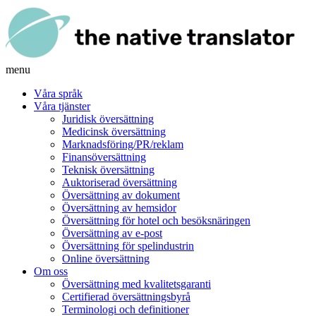
menu
Våra språk
Våra tjänster
Juridisk översättning
Medicinsk översättning
Marknadsföring/PR/reklam
Finansöversättning
Teknisk översättning
Auktoriserad översättning
Översättning av dokument
Översättning av hemsidor
Översättning för hotel och besöksnäringen
Översättning av e-post
Översättning för spelindustrin
Online översättning
Om oss
Översättning med kvalitetsgaranti
Certifierad översättningsbyrå
Terminologi och definitioner