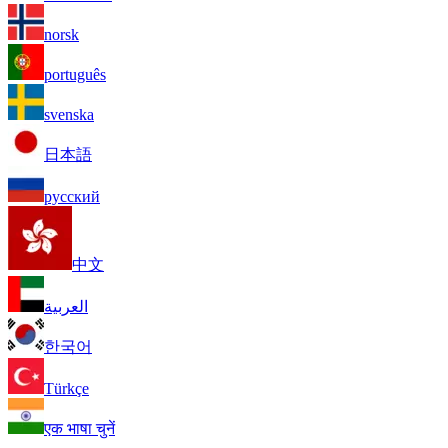
norsk
português
svenska
日本語
русский
中文
العربية
한국어
Türkçe
एक भाषा चुनें