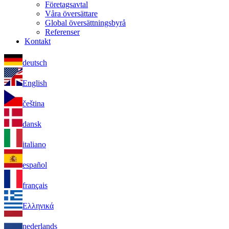
Företagsavtal
Våra översättare
Global översättningsbyrå
Referenser
Kontakt
deutsch
English
čeština
dansk
italiano
español
français
Ελληνικά
nederlands