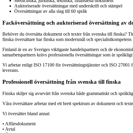
Medicinska, juridiska, tekniska, finansiella dokument
Auktoriserade översättningar med underskrift och stämpel
Översättningar av alla slag till 60 språk
Facköversättning och auktoriserad översättning av do
Behöver du översätta dokument och texter från svenska till finska? The
finska översättare har finska som modersmål och specialistkompetens 
Finland är en av Sveriges viktigaste handelspartners och de ekonomis
samarbetspartners krävs professionella översättningar som är språkligt
Vi arbetar enligt ISO 17100 för översättningstjänster och ISO 27001 
leverans.
Professionell översättning från svenska till finska
Finska skiljer sig avsevärt från svenska både grammatiskt och språklig
Våra översättare arbetar med ett brett spektrum av dokument och tex
Vi översätter bland annat:
• Affärsdokument
• Avtal