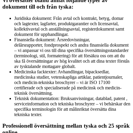
Vi översätter bland annat följande typer av
dokument till och från tyska:
Juridiska dokument: Från avtal och kontrakt, betyg, domar
och lagtexter, lagfarter, produktgarantier och licensavtal,
kollektivavtal och anställningsavtal, registerdokument samt
dokument för upphandlingar.
Finansiella dokument: Årsredovisningar,
delårsrapporter, fondprospekt och andra finansiella dokument
– vi anpassar vi oss till dina specifika översättningsstandarder
(terminologi, stil, formatering) för att försäkra oss om att du
ska få översättningar av hög kvalitet och att dina texter förstås
av tysktalande mottagare globalt.
Medicinska facktexter: Avhandlingar, bipacksedlar,
medicinska studier, vetenskapliga artiklar, patientjournaler,
och medicin-tekniska broschyrer – vi är ISO 17100
certifierade och specialiserade på medicinsk och medicin-
teknisk översättning.
Teknisk dokumentation: Bruksanvisningar, datablad, patent ,
serviceinformation och tekniska broschyrer – vi behärskar den
specifika terminologin för att målinriktat översätta dina
tekniska texter.
Professionell översättning mellan tyska och 25 språk
online