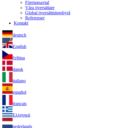
Företagsavtal
Våra översättare
Global översättningsbyrå
Referenser
Kontakt
deutsch
English
čeština
dansk
italiano
español
français
Ελληνικά
nederlands