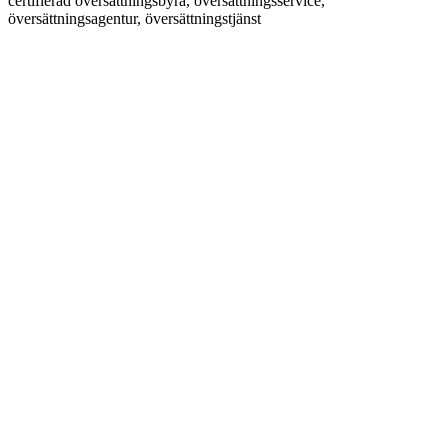
certifierad översättningsbyrå, översättningsservice,
översättningsagentur, översättningstjänst