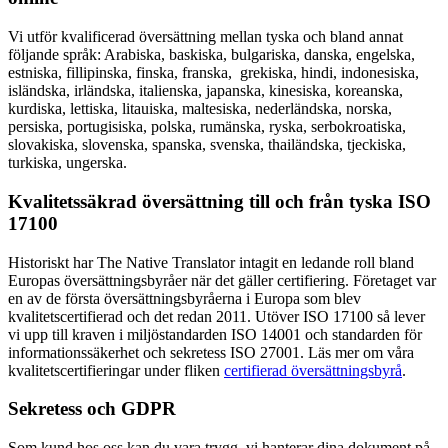
Vi utför kvalificerad översättning mellan tyska och bland annat
följande språk: Arabiska, baskiska, bulgariska, danska, engelska,
estniska, fillipinska, finska, franska, grekiska, hindi, indonesiska,
isländska, irländska, italienska, japanska, kinesiska, koreanska,
kurdiska, lettiska, litauiska, maltesiska, nederländska, norska,
persiska, portugisiska, polska, rumänska, ryska, serbokroatiska,
slovakiska, slovenska, spanska, svenska, thailändska, tjeckiska,
turkiska, ungerska.
Kvalitetssäkrad översättning till och från tyska ISO
17100
Historiskt har The Native Translator intagit en ledande roll bland
Europas översättningsbyråer när det gäller certifiering. Företaget var
en av de första översättningsbyråerna i Europa som blev
kvalitetscertifierad och det redan 2011. Utöver ISO 17100 så lever
vi upp till kraven i miljöstandarden ISO 14001 och standarden för
informationssäkerhet och sekretess ISO 27001. Läs mer om våra
kvalitetscertifieringar under fliken
certifierad översättningsbyrå
.
Sekretess och GDPR
Som kund hos oss kan du vara trygg, vi hanterar dina dokument på