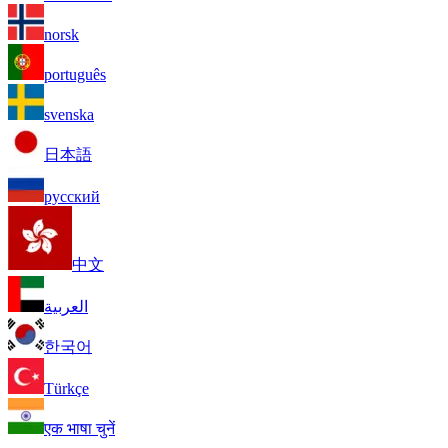
norsk
português
svenska
日本語
русский
中文
العربية
한국어
Türkçe
एक भाषा चुनें