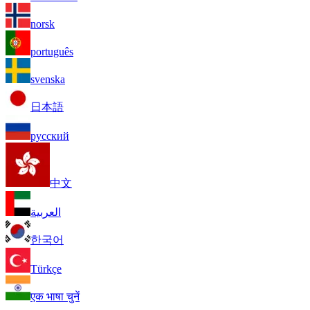
norsk
português
svenska
日本語
русский
中文
العربية
한국어
Türkçe
एक भाषा चुनें