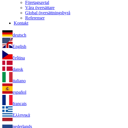
Företagsavtal
Våra översättare
Global översättningsbyrå
Referenser
Kontakt
deutsch
English
čeština
dansk
italiano
español
français
Ελληνικά
nederlands