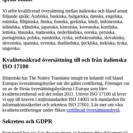
Vi utför kvalificerad översättning mellan italienska och bland annat
följande språk: Arabiska, baskiska, bulgariska, danska, engelska,
estniska, fillipinska, finska, franska, grekiska, hindi, indonesiska,
isländska, irländska, japanska, kinesiska, koreanska, kurdiska,
lettiska, litauiska, maltesiska, nederländska, norska, persiska,
portugisiska, polska, rumänska, ryska, serbokroatiska, slovakiska,
slovenska, spanska, svenska, thailändska, tjeckiska, turkiska, tyska,
ungerska.
Kvalitetssäkrad översättning till och från italienska
ISO 17100
Historiskt har The Native Translator intagit en ledande roll bland
Europas översättningsbyråer när det gäller certifiering. Företaget var
en av de första översättningsbyråerna i Europa som blev
kvalitetscertifierad och det redan 2011. Utöver ISO 17100 så lever
vi upp till kraven i miljöstandarden ISO 14001 och standarden för
informationssäkerhet och sekretess ISO 27001. Läs mer om våra
kvalitetscertifieringar under fliken
certifierad översättningsbyrå
.
Sekretess och GDPR
Som kund hos oss kan du vara trygg, vi hanterar dina dokument på