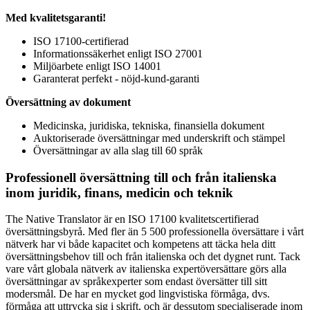
Med kvalitetsgaranti!
ISO 17100-certifierad
Informationssäkerhet enligt ISO 27001
Miljöarbete enligt ISO 14001
Garanterat perfekt - nöjd-kund-garanti
Översättning av dokument
Medicinska, juridiska, tekniska, finansiella dokument
Auktoriserade översättningar med underskrift och stämpel
Översättningar av alla slag till 60 språk
Professionell översättning till och från italienska
inom juridik, finans, medicin och teknik
The Native Translator är en ISO 17100 kvalitetscertifierad
översättningsbyrå. Med fler än 5 500 professionella översättare i vårt
nätverk har vi både kapacitet och kompetens att täcka hela ditt
översättningsbehov till och från italienska och det dygnet runt. Tack
vare vårt globala nätverk av italienska expertöversättare görs alla
översättningar av språkexperter som endast översätter till sitt
modersmål. De har en mycket god lingvistiska förmåga, dvs.
förmåga att uttrycka sig i skrift, och är dessutom specialiserade inom