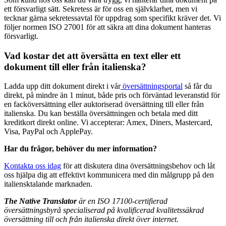
ett försvarligt sätt. Sekretess är för oss en självklarhet, men vi
tecknar gärna sekretessavtal för uppdrag som specifikt kräver det. Vi
följer normen ISO 27001 för att säkra att dina dokument hanteras
försvarligt.
Vad kostar det att översätta en text eller ett
dokument till eller från italienska?
Ladda upp ditt dokument direkt i vår
översättningsportal
så får du
direkt, på mindre än 1 minut, både pris och förväntad leveranstid för
en facköversättning eller auktoriserad översättning till eller från
italienska. Du kan beställa översättningen och betala med ditt
kreditkort direkt online. Vi accepterar: Amex, Diners, Mastercard,
Visa, PayPal och ApplePay.
Har du frågor, behöver du mer information?
Kontakta oss idag
för att diskutera dina översättningsbehov och låt
oss hjälpa dig att effektivt kommunicera med din målgrupp på den
italiensktalande marknaden.
The Native Translator
är en ISO 17100-certifierad
översättningsbyrå
specialiserad på kvalificerad kvalitetssäkrad
översättning
till och från italienska direkt över internet.