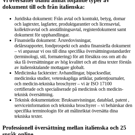
Vi översätter bland annat följande typer av
dokument till och från italienska:
Juridiska dokument: Från avtal och kontrakt, betyg, domar
och lagtexter, lagfarter, produktgarantier och licensavtal,
kollektivavtal och anställningsavtal, registerdokument samt
dokument för upphandlingar.
Finansiella dokument: Årsredovisningar,
delårsrapporter, fondprospekt och andra finansiella dokument
– vi anpassar vi oss till dina specifika översättningsstandarder
(terminologi, stil, formatering) för att försäkra oss om att du
ska få översättningar av hög kvalitet och att dina texter förstås
av italiensktalande mottagare globalt.
Medicinska facktexter: Avhandlingar, bipacksedlar,
medicinska studier, vetenskapliga artiklar, patientjournaler,
och medicin-tekniska broschyrer – vi är ISO 17100
certifierade och specialiserade på medicinsk och medicin-
teknisk översättning.
Teknisk dokumentation: Bruksanvisningar, datablad, patent ,
serviceinformation och tekniska broschyrer – vi behärskar den
specifika terminologin för att målinriktat översätta dina
tekniska texter.
Professionell översättning mellan italienska och 25
språk online