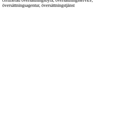
certifierad översättningsbyrå, översättningsservice,
översättningsagentur, översättningstjänst