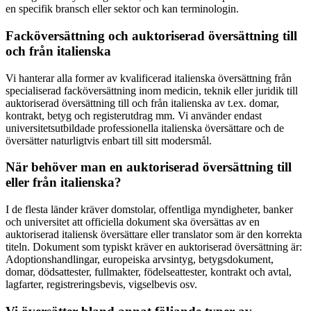
en specifik bransch eller sektor och kan terminologin.
Facköversättning och auktoriserad översättning till
och från italienska
Vi hanterar alla former av kvalificerad italienska översättning från
specialiserad facköversättning inom medicin, teknik eller juridik till
auktoriserad översättning till och från italienska av t.ex. domar,
kontrakt, betyg och registerutdrag mm. Vi använder endast
universitetsutbildade professionella italienska översättare och de
översätter naturligtvis enbart till sitt modersmål.
När behöver man en auktoriserad översättning till
eller från italienska?
I de flesta länder kräver domstolar, offentliga myndigheter, banker
och universitet att officiella dokument ska översättas av en
auktoriserad italiensk översättare eller translator som är den korrekta
titeln. Dokument som typiskt kräver en auktoriserad översättning är:
Adoptionshandlingar, europeiska arvsintyg, betygsdokument,
domar, dödsattester, fullmakter, födelseattester, kontrakt och avtal,
lagfarter, registreringsbevis, vigselbevis osv.