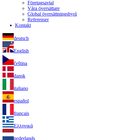
Företagsavtal
Våra översättare
Global översättningsbyrå
Referenser
Kontakt
deutsch
English
čeština
dansk
italiano
español
français
Ελληνικά
nederlands