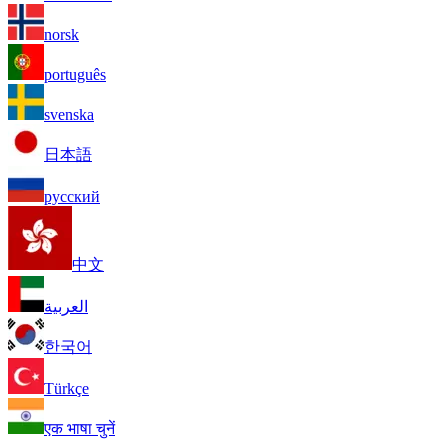
norsk
português
svenska
日本語
русский
中文
العربية
한국어
Türkçe
एक भाषा चुनें