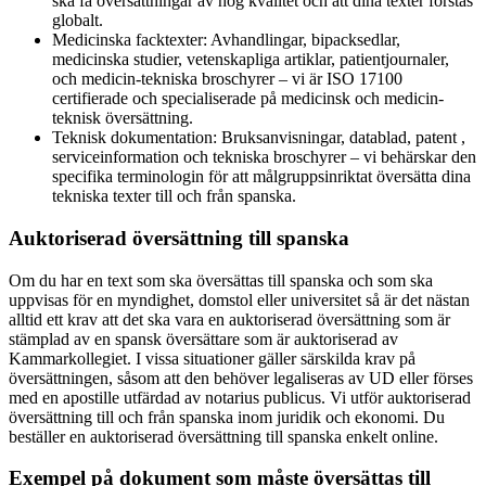
ska få översättningar av hög kvalitet och att dina texter förstås
globalt.
Medicinska facktexter: Avhandlingar, bipacksedlar,
medicinska studier, vetenskapliga artiklar, patientjournaler,
och medicin-tekniska broschyrer – vi är ISO 17100
certifierade och specialiserade på medicinsk och medicin-
teknisk översättning.
Teknisk dokumentation: Bruksanvisningar, datablad, patent ,
serviceinformation och tekniska broschyrer – vi behärskar den
specifika terminologin för att målgruppsinriktat översätta dina
tekniska texter till och från spanska.
Auktoriserad översättning till
spanska
Om du har en text som ska översättas till spanska och som ska
uppvisas för en myndighet, domstol eller universitet så är det nästan
alltid ett krav att det ska vara en auktoriserad översättning som är
stämplad av en spansk översättare som är auktoriserad av
Kammarkollegiet. I vissa situationer gäller särskilda krav på
översättningen, såsom att den behöver legaliseras av UD eller förses
med en apostille utfärdad av notarius publicus. Vi utför auktoriserad
översättning till och från spanska inom juridik och ekonomi. Du
beställer en auktoriserad översättning till spanska enkelt online.
Exempel på dokument som måste översättas till