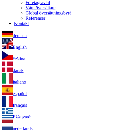
Företagsavtal
Våra översättare
Global översättningsbyrå
Referenser
Kontakt
deutsch
English
čeština
dansk
italiano
español
français
Ελληνικά
nederlands