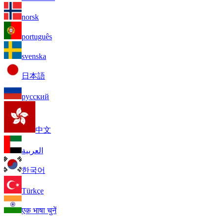
norsk
português
svenska
日本語
русский
中文
العربية
한국어
Türkçe
एक भाषा चुनें