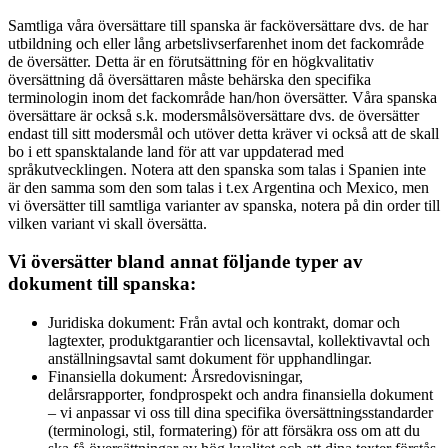
Samtliga våra översättare till spanska är facköversättare dvs. de har
utbildning och eller lång arbetslivserfarenhet inom det fackområde
de översätter. Detta är en förutsättning för en högkvalitativ
översättning då översättaren måste behärska den specifika
terminologin inom det fackområde han/hon översätter. Våra spanska
översättare är också s.k. modersmålsöversättare dvs. de översätter
endast till sitt modersmål och utöver detta kräver vi också att de skall
bo i ett spansktalande land för att var uppdaterad med
språkutvecklingen. Notera att den spanska som talas i Spanien inte
är den samma som den som talas i t.ex Argentina och Mexico, men
vi översätter till samtliga varianter av spanska, notera på din order till
vilken variant vi skall översätta.
Vi översätter bland annat följande typer av
dokument till spanska:
Juridiska dokument: Från avtal och kontrakt, domar och
lagtexter, produktgarantier och licensavtal, kollektivavtal och
anställningsavtal samt dokument för upphandlingar.
Finansiella dokument: Årsredovisningar,
delårsrapporter, fondprospekt och andra finansiella dokument
– vi anpassar vi oss till dina specifika översättningsstandarder
(terminologi, stil, formatering) för att försäkra oss om att du