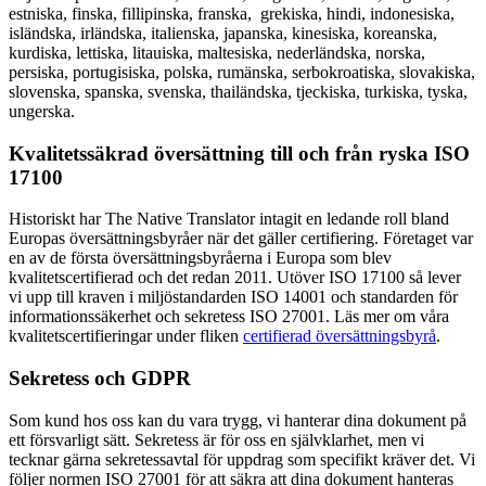
estniska, finska, fillipinska, franska, grekiska, hindi, indonesiska,
isländska, irländska, italienska, japanska, kinesiska, koreanska,
kurdiska, lettiska, litauiska, maltesiska, nederländska, norska,
persiska, portugisiska, polska, rumänska, serbokroatiska, slovakiska,
slovenska, spanska, svenska, thailändska, tjeckiska, turkiska, tyska,
ungerska.
Kvalitetssäkrad översättning till och från ryska ISO
17100
Historiskt har The Native Translator intagit en ledande roll bland
Europas översättningsbyråer när det gäller certifiering. Företaget var
en av de första översättningsbyråerna i Europa som blev
kvalitetscertifierad och det redan 2011. Utöver ISO 17100 så lever
vi upp till kraven i miljöstandarden ISO 14001 och standarden för
informationssäkerhet och sekretess ISO 27001. Läs mer om våra
kvalitetscertifieringar under fliken
certifierad översättningsbyrå
.
Sekretess och GDPR
Som kund hos oss kan du vara trygg, vi hanterar dina dokument på
ett försvarligt sätt. Sekretess är för oss en självklarhet, men vi
tecknar gärna sekretessavtal för uppdrag som specifikt kräver det. Vi
följer normen ISO 27001 för att säkra att dina dokument hanteras