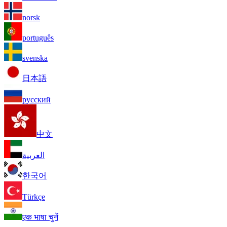
norsk
português
svenska
日本語
русский
中文
العربية
한국어
Türkçe
एक भाषा चुनें