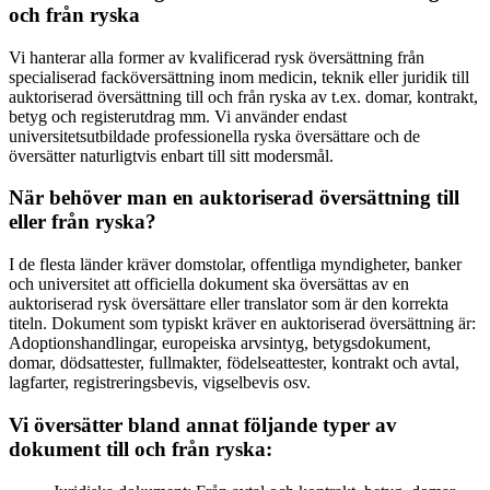
och från ryska
Vi hanterar alla former av kvalificerad rysk översättning från
specialiserad facköversättning inom medicin, teknik eller juridik till
auktoriserad översättning till och från ryska av t.ex. domar, kontrakt,
betyg och registerutdrag mm. Vi använder endast
universitetsutbildade professionella ryska översättare och de
översätter naturligtvis enbart till sitt modersmål.
När behöver man en auktoriserad översättning till
eller från ryska?
I de flesta länder kräver domstolar, offentliga myndigheter, banker
och universitet att officiella dokument ska översättas av en
auktoriserad rysk översättare eller translator som är den korrekta
titeln. Dokument som typiskt kräver en auktoriserad översättning är:
Adoptionshandlingar, europeiska arvsintyg, betygsdokument,
domar, dödsattester, fullmakter, födelseattester, kontrakt och avtal,
lagfarter, registreringsbevis, vigselbevis osv.
Vi översätter bland annat följande typer av
dokument till och från ryska: