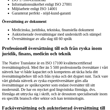
Informationssäkerhet enligt ISO 27001
Miljöarbete enligt ISO 14001
Garanterat perfekt - nöjd-kund-garanti
Översättning av dokument
Medicinska, juridiska, tekniska, finansiella dokument
Auktoriserade översättningar med underskrift och stämpel
Översättningar av alla slag till 60 språk
Professionell översättning till och från ryska inom
juridik, finans, medicin och teknik
The Native Translator är en ISO 17100 kvalitetscertifierad
översättningsbyrå. Med fler än 5 500 professionella översättare i vårt
nätverk har vi både kapacitet och kompetens att täcka hela ditt
översättningsbehov till och från ryska och det dygnet runt. Tack vare
vårt globala nätverk av ryska expertöversättare görs alla
översättningar av språkexperter som endast översätter till sitt
modersmål. De har en mycket god lingvistiska förmåga, dvs.
förmåga att uttrycka sig i skrift, och är dessutom specialiserade inom
en specifik bransch eller sektor och kan terminologin.
Facköversättning och auktoriserad översättning till