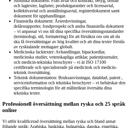
Juridiska dokument: Från avtal och kontrakt, betyg, domar
och lagtexter, lagfarter, produktgarantier och licensavtal,
kollektivavtal och anställningsavtal, registerdokument samt
dokument för upphandlingar.
Finansiella dokument: Årsredovisningar,
delårsrapporter, fondprospekt och andra finansiella dokument
– vi anpassar vi oss till dina specifika översättningsstandarder
(terminologi, stil, formatering) för att försäkra oss om att du
ska få översättningar av hög kvalitet och att dina texter förstås
av rysktalande mottagare globalt.
Medicinska facktexter: Avhandlingar, bipacksedlar,
medicinska studier, vetenskapliga artiklar, patientjournaler,
och medicin-tekniska broschyrer – vi är ISO 17100
certifierade och specialiserade på medicinsk och medicin-
teknisk översättning.
Teknisk dokumentation: Bruksanvisningar, datablad, patent ,
serviceinformation och tekniska broschyrer – vi behärskar den
specifika terminologin för att målinriktat översätta dina
tekniska texter.
Professionell översättning mellan ryska och 25 språk
online
Vi utför kvalificerad översättning mellan ryska och bland annat
följande språk: Arabiska, baskiska, bulgariska, danska, engelska,