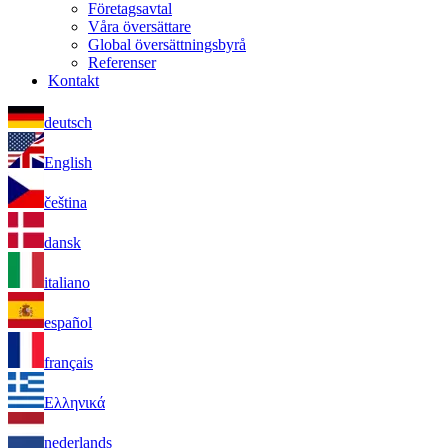
Företagsavtal
Våra översättare
Global översättningsbyrå
Referenser
Kontakt
deutsch
English
čeština
dansk
italiano
español
français
Ελληνικά
nederlands