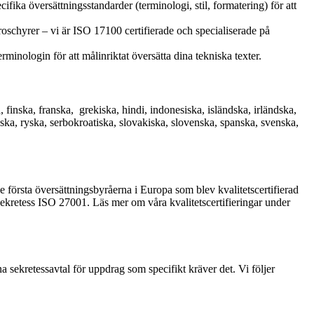
fika översättningsstandarder (terminologi, stil, formatering) för att
roschyrer – vi är ISO 17100 certifierade och specialiserade på
inologin för att målinriktat översätta dina tekniska texter.
, finska, franska, grekiska, hindi, indonesiska, isländska, irländska,
änska, ryska, serbokroatiska, slovakiska, slovenska, spanska, svenska,
de första översättningsbyråerna i Europa som blev kvalitetscertifierad
ekretess ISO 27001. Läs mer om våra kvalitetscertifieringar under
a sekretessavtal för uppdrag som specifikt kräver det. Vi följer