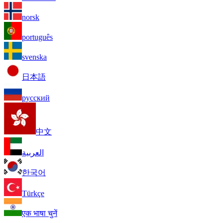
norsk
português
svenska
日本語
русский
中文
العربية
한국어
Türkçe
एक भाषा चुनें