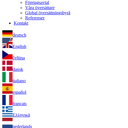
Företagsavtal
Våra översättare
Global översättningsbyrå
Referenser
Kontakt
deutsch
English
čeština
dansk
italiano
español
français
Ελληνικά
nederlands