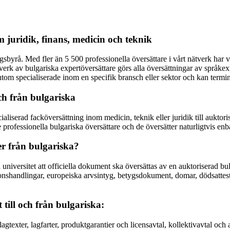
m juridik, finans, medicin och teknik
gsbyrå. Med fler än 5 500 professionella översättare i vårt nätverk har 
tverk av bulgariska expertöversättare görs alla översättningar av språke
ssutom specialiserade inom en specifik bransch eller sektor och kan termi
ch från bulgariska
ialiserad facköversättning inom medicin, teknik eller juridik till auktori
rofessionella bulgariska översättare och de översätter naturligtvis enbar
er från bulgariska?
universitet att officiella dokument ska översättas av en auktoriserad bulg
handlingar, europeiska arvsintyg, betygsdokument, domar, dödsattester, 
till och från bulgariska:
agtexter, lagfarter, produktgarantier och licensavtal, kollektivavtal oc