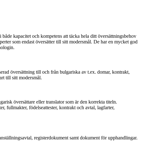
vi både kapacitet och kompetens att täcka hela ditt översättningsbehov
xperter som endast översätter till sitt modersmål. De har en mycket god
nologin.
serad översättning till och från bulgariska av t.ex. domar, kontrakt,
t till sitt modersmål.
arisk översättare eller translator som är den korrekta titeln.
fullmakter, födelseattester, kontrakt och avtal, lagfarter,
h anställningsavtal, registerdokument samt dokument för upphandlingar.