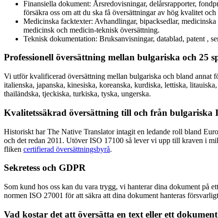
Finansiella dokument: Årsredovisningar, delårsrapporter, fondpro
försäkra oss om att du ska få översättningar av hög kvalitet och 
Medicinska facktexter: Avhandlingar, bipacksedlar, medicinska s
medicinsk och medicin-teknisk översättning.
Teknisk dokumentation: Bruksanvisningar, datablad, patent , serv
Professionell översättning mellan bulgariska och 25 s
Vi utför kvalificerad översättning mellan bulgariska och bland annat fö
italienska, japanska, kinesiska, koreanska, kurdiska, lettiska, litauis
thailändska, tjeckiska, turkiska, tyska, ungerska.
Kvalitetssäkrad översättning till och från bulgariska
Historiskt har The Native Translator intagit en ledande roll bland Euro
och det redan 2011. Utöver ISO 17100 så lever vi upp till kraven i m
fliken
certifierad översättningsbyrå
.
Sekretess och GDPR
Som kund hos oss kan du vara trygg, vi hanterar dina dokument på ett fö
normen ISO 27001 för att säkra att dina dokument hanteras försvarligt
Vad kostar det att översätta en text eller ett dokument 