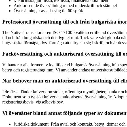
Medicinska, juridiska, tekniska, finansiella dokument
Auktoriserade översättningar med underskrift och stämpel
Översättningar av alla slag till 60 språk
Professionell översättning till och från bulgariska ino
The Native Translator är en ISO 17100 kvalitetscertifierad översättnin
till och från bulgariska och det dygnet runt. Tack vare vårt globala nä
lingvistiska förmåga, dvs. förmåga att uttrycka sig i skrift, och är de
Facköversättning och auktoriserad översättning till o
Vi hanterar alla former av kvalificerad bulgarisk översättning från spec
betyg och registerutdrag mm. Vi använder endast universitetsutbildade p
När behöver man en auktoriserad översättning till ell
I de flesta länder kräver domstolar, offentliga myndigheter, banker och 
Dokument som typiskt kräver en auktoriserad översättning är: Adoptions
registreringsbevis, vigselbevis osv.
Vi översätter bland annat följande typer av dokument 
Juridiska dokument: Från avtal och kontrakt, betyg, domar och l