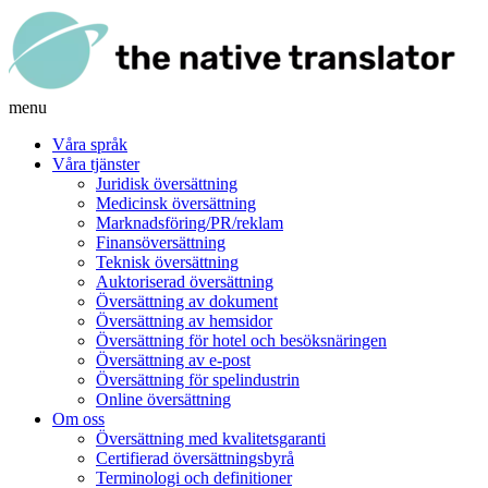
menu
Våra språk
Våra tjänster
Juridisk översättning
Medicinsk översättning
Marknadsföring/PR/reklam
Finansöversättning
Teknisk översättning
Auktoriserad översättning
Översättning av dokument
Översättning av hemsidor
Översättning för hotel och besöksnäringen
Översättning av e-post
Översättning för spelindustrin
Online översättning
Om oss
Översättning med kvalitetsgaranti
Certifierad översättningsbyrå
Terminologi och definitioner