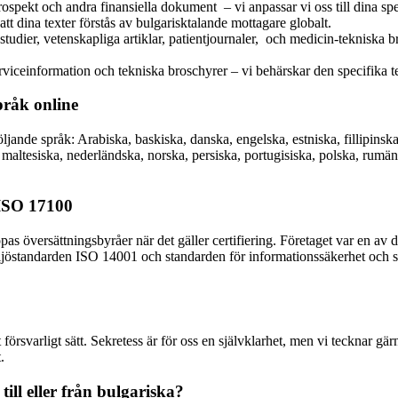
spekt och andra finansiella dokument – vi anpassar vi oss till dina speci
att dina texter förstås av bulgarisktalande mottagare globalt.
tudier, vetenskapliga artiklar, patientjournaler, och medicin-tekniska b
iceinformation och tekniska broschyrer – vi behärskar den specifika term
pråk online
ljande språk: Arabiska, baskiska, danska, engelska, estniska, fillipinska
ka, maltesiska, nederländska, norska, persiska, portugisiska, polska, rum
 ISO 17100
pas översättningsbyråer när det gäller certifiering. Företaget var en av 
iljöstandarden ISO 14001 och standarden för informationssäkerhet och s
rsvarligt sätt. Sekretess är för oss en självklarhet, men vi tecknar gärn
.
till eller från bulgariska?