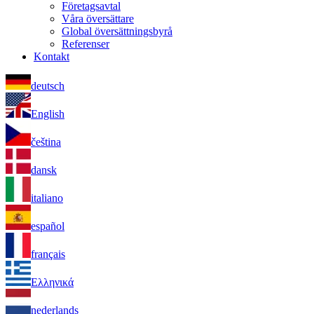
Företagsavtal
Våra översättare
Global översättningsbyrå
Referenser
Kontakt
deutsch
English
čeština
dansk
italiano
español
français
Ελληνικά
nederlands