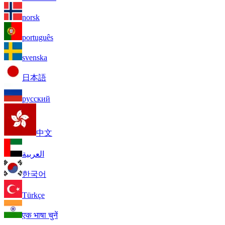
norsk
português
svenska
日本語
русский
中文
العربية
한국어
Türkçe
एक भाषा चुनें