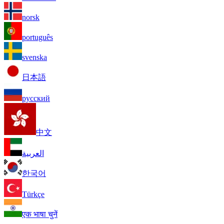
norsk
português
svenska
日本語
русский
中文
العربية
한국어
Türkçe
एक भाषा चुनें