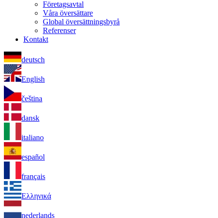
Företagsavtal
Våra översättare
Global översättningsbyrå
Referenser
Kontakt
deutsch
English
čeština
dansk
italiano
español
français
Ελληνικά
nederlands