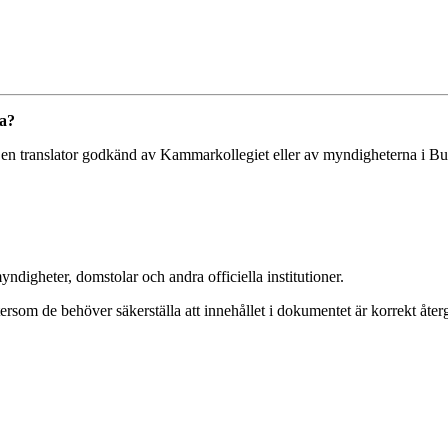
ka?
av en translator godkänd av Kammarkollegiet eller av myndigheterna i Bul
ndigheter, domstolar och andra officiella institutioner.
rsom de behöver säkerställa att innehållet i dokumentet är korrekt återg