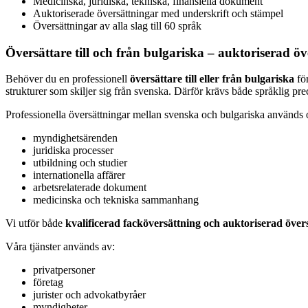
Medicinska, juridiska, tekniska, finansiella dokument
Auktoriserade översättningar med underskrift och stämpel
Översättningar av alla slag till 60 språk
Översättare till och från bulgariska – auktoriserad öv
Behöver du en professionell
översättare till eller från bulgariska
för
strukturer som skiljer sig från svenska. Därför krävs både språklig prec
Professionella översättningar mellan svenska och bulgariska används 
myndighetsärenden
juridiska processer
utbildning och studier
internationella affärer
arbetsrelaterade dokument
medicinska och tekniska sammanhang
Vi utför både
kvalificerad facköversättning och auktoriserad över
Våra tjänster används av:
privatpersoner
företag
jurister och advokatbyråer
myndigheter