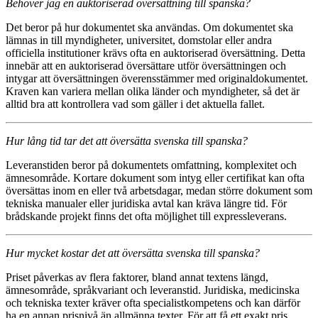
Behöver jag en auktoriserad översättning till spanska?
Det beror på hur dokumentet ska användas. Om dokumentet ska
lämnas in till myndigheter, universitet, domstolar eller andra
officiella institutioner krävs ofta en auktoriserad översättning. Detta
innebär att en auktoriserad översättare utför översättningen och
intygar att översättningen överensstämmer med originaldokumentet.
Kraven kan variera mellan olika länder och myndigheter, så det är
alltid bra att kontrollera vad som gäller i det aktuella fallet.
Hur lång tid tar det att översätta svenska till spanska?
Leveranstiden beror på dokumentets omfattning, komplexitet och
ämnesområde. Kortare dokument som intyg eller certifikat kan ofta
översättas inom en eller två arbetsdagar, medan större dokument som
tekniska manualer eller juridiska avtal kan kräva längre tid. För
brådskande projekt finns det ofta möjlighet till expressleverans.
Hur mycket kostar det att översätta svenska till spanska?
Priset påverkas av flera faktorer, bland annat textens längd,
ämnesområde, språkvariant och leveranstid. Juridiska, medicinska
och tekniska texter kräver ofta specialistkompetens och kan därför
ha en annan prisnivå än allmänna texter. För att få ett exakt pris