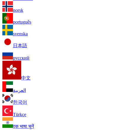
norsk
português
svenska
日本語
русский
中文
العربية
한국어
Türkçe
एक भाषा चुनें