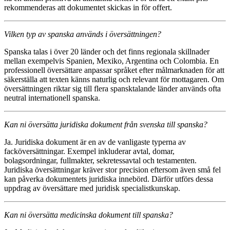
rekommenderas att dokumentet skickas in för offert.
Vilken typ av spanska används i översättningen?
Spanska talas i över 20 länder och det finns regionala skillnader
mellan exempelvis Spanien, Mexiko, Argentina och Colombia. En
professionell översättare anpassar språket efter målmarknaden för att
säkerställa att texten känns naturlig och relevant för mottagaren. Om
översättningen riktar sig till flera spansktalande länder används ofta
neutral internationell spanska.
Kan ni översätta juridiska dokument från svenska till spanska?
Ja. Juridiska dokument är en av de vanligaste typerna av
facköversättningar. Exempel inkluderar avtal, domar,
bolagsordningar, fullmakter, sekretessavtal och testamenten.
Juridiska översättningar kräver stor precision eftersom även små fel
kan påverka dokumentets juridiska innebörd. Därför utförs dessa
uppdrag av översättare med juridisk specialistkunskap.
Kan ni översätta medicinska dokument till spanska?