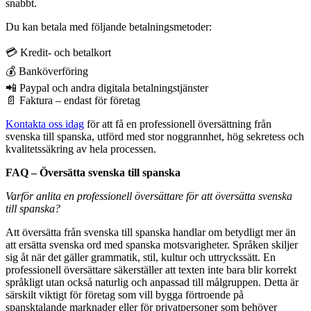
snabbt.
Du kan betala med följande betalningsmetoder:
💳 Kredit- och betalkort
💰 Banköverföring
📲 Paypal och andra digitala betalningstjänster
📄 Faktura – endast för företag
Kontakta oss idag
för att få en professionell översättning från
svenska till spanska, utförd med stor noggrannhet, hög sekretess och
kvalitetssäkring av hela processen.
FAQ – Översätta svenska till spanska
Varför anlita en professionell översättare för att översätta svenska
till spanska?
Att översätta från svenska till spanska handlar om betydligt mer än
att ersätta svenska ord med spanska motsvarigheter. Språken skiljer
sig åt när det gäller grammatik, stil, kultur och uttryckssätt. En
professionell översättare säkerställer att texten inte bara blir korrekt
språkligt utan också naturlig och anpassad till målgruppen. Detta är
särskilt viktigt för företag som vill bygga förtroende på
spansktalande marknader eller för privatpersoner som behöver