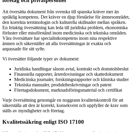
företag och privatpersoner
Att översätta dokument från svenska till spanska kräver mer än
språklig kompetens. Det kräver en djup förståelse för ämnesområdet,
den korrekta terminologin och kulturella skillnader mellan språken.
En felaktig översättning kan leda till juridiska problem, ekonomiska
förluster eller missförstånd inom medicinska och tekniska områden.
Våra översättare har specialistkompetens inom sina respektive
ämnen och säkerställer att alla översättningar är exakta och
anpassade för sitt syfte.
Vi översätter följande typer av dokument:
Juridiska handlingar såsom avtal, kontrakt och domstolsbeslut
Finansiella rapporter, årsredovisningar och skattedokument
Medicinska journaler, forskningsrapporter och kliniska studier
Tekniska manualer, produktbeskrivningar och patent
Företagsdokument, marknadsföringsmaterial och certifikat
Varje översättning genomgår en noggrann kvalitetskontroll för att
säkerställa att den är korrekt, konsekvent och uppfyller de krav som
ställs av myndigheter och företag.
Kvalitetssäkring enligt ISO 17100