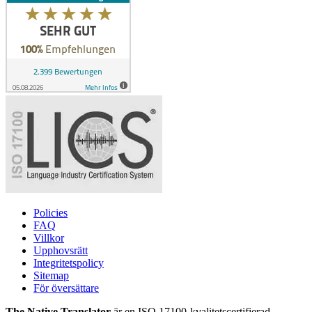
Policies
FAQ
Villkor
Upphovsrätt
Integritetspolicy
Sitemap
För översättare
The Native Translator
är en ISO 17100-kvalitetscertifierad