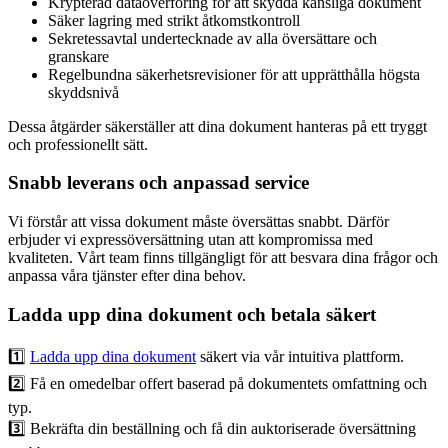
Krypterad dataöverföring för att skydda känsliga dokument
Säker lagring med strikt åtkomstkontroll
Sekretessavtal undertecknade av alla översättare och
granskare
Regelbundna säkerhetsrevisioner för att upprätthålla högsta
skyddsnivå
Dessa åtgärder säkerställer att dina dokument hanteras på ett tryggt
och professionellt sätt.
Snabb leverans och anpassad service
Vi förstår att vissa dokument måste översättas snabbt. Därför
erbjuder vi expressöversättning utan att kompromissa med
kvaliteten. Vårt team finns tillgängligt för att besvara dina frågor och
anpassa våra tjänster efter dina behov.
Ladda upp dina dokument och betala säkert
1️⃣
Ladda upp dina dokument
säkert via vår intuitiva plattform.
2️⃣ Få en omedelbar offert baserad på dokumentets omfattning och
typ.
3️⃣ Bekräfta din beställning och få din auktoriserade översättning