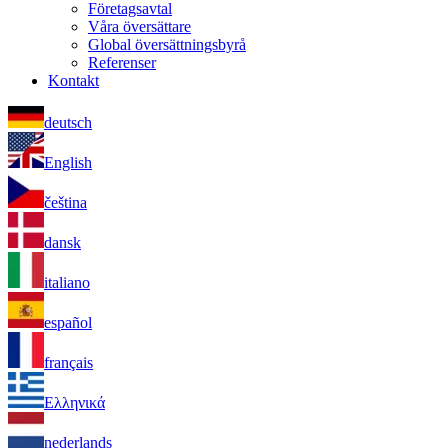
Företagsavtal
Våra översättare
Global översättningsbyrå
Referenser
Kontakt
deutsch
English
čeština
dansk
italiano
español
français
Ελληνικά
nederlands