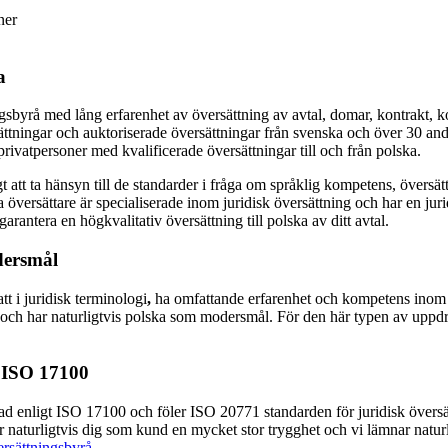
ner
a
gsbyrå med lång erfarenhet av översättning av avtal, domar, kontrakt, k
tningar och auktoriserade översättningar från svenska och över 30 andr
ivatpersoner med kvalificerade översättningar till och från polska.
tigt att ta hänsyn till de standarder i fråga om språklig kompetens, över
versättare är specialiserade inom juridisk översättning och har en jurid
rantera en högkvalitativ översättning till polska av ditt avtal.
dersmål
tt i juridisk terminologi
,
ha omfattande erfarenhet och kompetens inom j
ch har naturligtvis polska som modersmål. För den här typen av uppdra
i ISO 17100
rad enligt ISO 17100 och föler ISO 20771 standarden för juridisk översä
a ger naturligtvis dig som kund en mycket stor trygghet och vi lämnar natur
ersättningsbyrå.