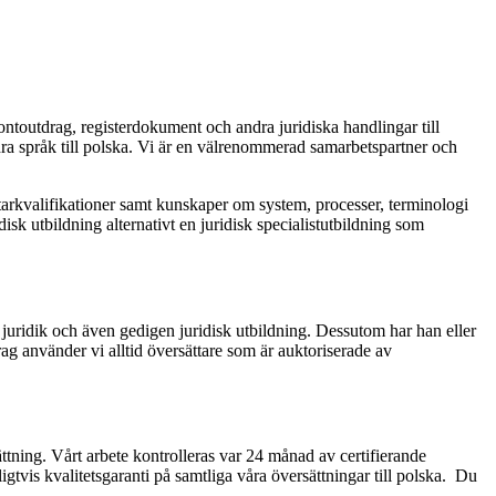
ontoutdrag, registerdokument och andra juridiska handlingar till
a språk till polska. Vi är en välrenommerad samarbetspartner och
sättarkvalifikationer samt kunskaper om system, processer, terminologi
isk utbildning alternativt en juridisk specialistutbildning som
uridik och även gedigen juridisk utbildning. Dessutom har han eller
g använder vi alltid översättare som är auktoriserade av
ttning. Vårt arbete kontrolleras var 24 månad av certifierande
ligtvis kvalitetsgaranti på samtliga våra översättningar till polska. Du