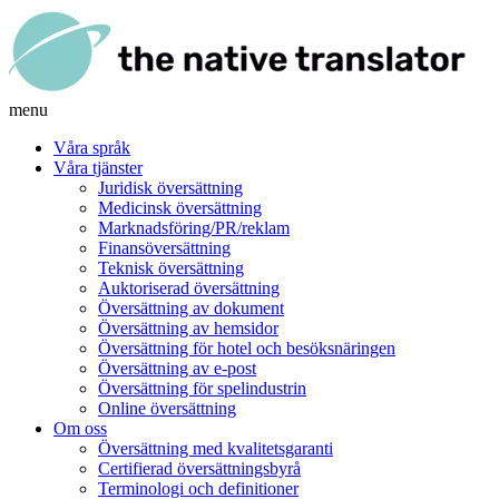
menu
Våra språk
Våra tjänster
Juridisk översättning
Medicinsk översättning
Marknadsföring/PR/reklam
Finansöversättning
Teknisk översättning
Auktoriserad översättning
Översättning av dokument
Översättning av hemsidor
Översättning för hotel och besöksnäringen
Översättning av e-post
Översättning för spelindustrin
Online översättning
Om oss
Översättning med kvalitetsgaranti
Certifierad översättningsbyrå
Terminologi och definitioner