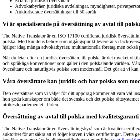
Erfarna juridiska översättare
Advokatbyråer, juridiska avdelningar, myndigheter, privatperso
Auktoriserade översättningar till 50 språk
Vi är specialiserade på översättning av avtal till polsk
The Native Translator är en ISO 17100 certifierad juridisk översättnin
polska. Med kundens behov som utgångspunkt levererar vi facköversät
hjälper idag många advokatbyråer, multinationella företag men också pr
När du letar efter en juridisk översättare till polska är det mycket vik
och språkliga konventioner som gäller i den polskalande världen. Våra ö
översättare och naturligtvis polska som modersmål. Det gör att vi kan ga
Våra översättare kan juridik och har polska som mo
Den översättare som vi väljer för ditt uppdrag kommer att vara väl insa
hon goda kunskaper om både det svenska och det polska rättsystemet o
utrikesdepartementet i Polen.
Översättning av avtal till polska med kvalitetsgarant
The Native Translator är en översättningsbyrå som är kvalitetscertifie
auktoritet för att säkra att vi följer kraven i våra certifieringar. Dett
kan läsa mer om våra kvalitetscertifieringar under fliken
certifierad öv