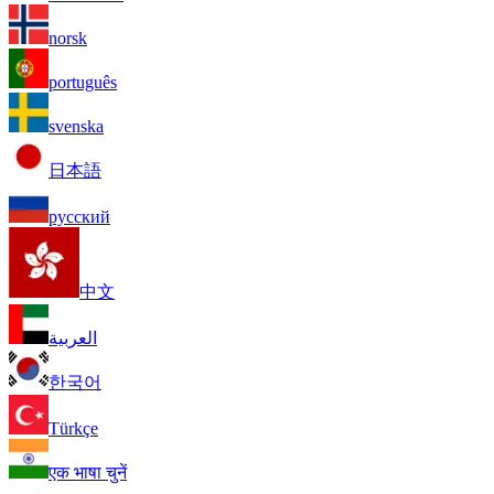
norsk
português
svenska
日本語
русский
中文
العربية
한국어
Türkçe
एक भाषा चुनें