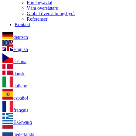
Företagsavtal
Våra översättare
Global översättningsbyrå
Referenser
Kontakt
deutsch
English
čeština
dansk
italiano
español
français
Ελληνικά
nederlands