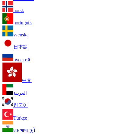
norsk
português
svenska
日本語
русский
中文
العربية
한국어
Türkçe
एक भाषा चुनें