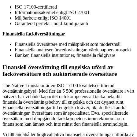
ISO 17100-certifierad
Informationssäkerhet enligt ISO 27001
Miljöarbete enligt ISO 14001
Garanterat perfekt - nöjd-kund-garanti
Finansiella facköversättningar
Finansiella översättare med målspråket som modersmål
Finansiella analyser, årsredovisningar, värdepappersprospekt
Banker, finansiella institutioner, finansiella rådgivare
Finansiell översättning till engelska uförd av
facköversättare och auktoriserade översättare
The Native Translator är en ISO 17100 kvalitetscertifierad
översättningsbyrå. Med fler än 5 500 professionella översättare i vårt
nätverk har vi både kapacitet och kompetens att täcka hela ditt
finansiella översättningsbehov till engelska och det dygnet runt.
Finansiella översättningar till engelska kräver, likt de flesta andra
översättningar, översättare som är specialister. Dvs. specialiserade
översättare med djupgående fackkompetens inom ekonomi och
finans som kan ämnet och inte minst den finansiella terminologin.
Vi tillhandahåller högkvalitativa finansiella översättningar utförda av