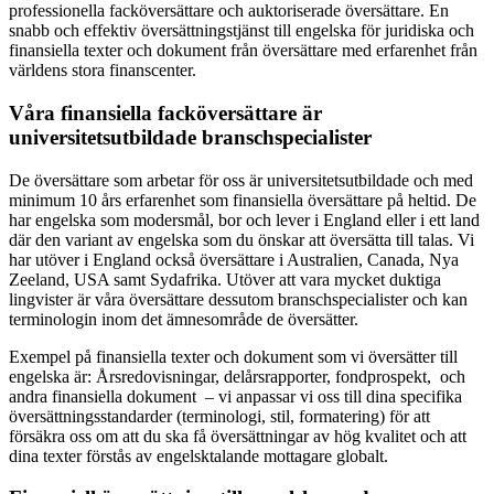
professionella facköversättare och auktoriserade översättare. En
snabb och effektiv översättningstjänst till engelska för juridiska och
finansiella texter och dokument från översättare med erfarenhet från
världens stora finanscenter.
Våra finansiella facköversättare är
universitetsutbildade branschspecialister
De översättare som arbetar för oss är universitetsutbildade och med
minimum 10 års erfarenhet som finansiella översättare på heltid. De
har engelska som modersmål, bor och lever i England eller i ett land
där den variant av engelska som du önskar att översätta till talas. Vi
har utöver i England också översättare i Australien, Canada, Nya
Zeeland, USA samt Sydafrika. Utöver att vara mycket duktiga
lingvister är våra översättare dessutom branschspecialister och kan
terminologin inom det ämnesområde de översätter.
Exempel på finansiella texter och dokument som vi översätter till
engelska är: Årsredovisningar, delårsrapporter, fondprospekt, och
andra finansiella dokument – vi anpassar vi oss till dina specifika
översättningsstandarder (terminologi, stil, formatering) för att
försäkra oss om att du ska få översättningar av hög kvalitet och att
dina texter förstås av engelsktalande mottagare globalt.