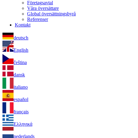
Företagsavtal
Våra översättare
Global översättningsbyrå
Referenser
Kontakt
deutsch
English
čeština
dansk
italiano
español
français
Ελληνικά
nederlands