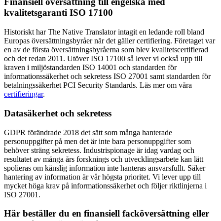
Finansiell översättning till engelska med
kvalitetsgaranti ISO 17100
Historiskt har The Native Translator intagit en ledande roll bland
Europas översättningsbyråer när det gäller certifiering. Företaget var
en av de första översättningsbyråerna som blev kvalitetscertifierad
och det redan 2011. Utöver ISO 17100 så lever vi också upp till
kraven i miljöstandarden ISO 14001 och standarden för
informationssäkerhet och sekretess ISO 27001 samt standarden för
betalningssäkerhet PCI Security Standards. Läs mer om våra
certifieringar
.
Datasäkerhet och sekretess
GDPR förändrade 2018 det sätt som många hanterade
personuppgifter på men det är inte bara personuppgifter som
behöver sträng sekretess. Industrispionage är idag vardag och
resultatet av många års forsknings och utvecklingsarbete kan lätt
spolieras om känslig information inte hanteras ansvarsfullt. Säker
hantering av information är vår högsta prioritet. Vi lever upp till
mycket höga krav på informationssäkerhet och följer riktlinjerna i
ISO 27001.
Här beställer du en finansiell facköversättning eller