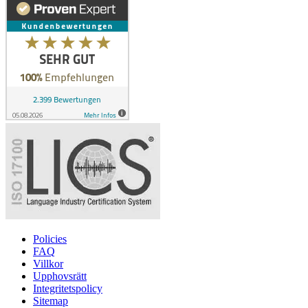
Policies
FAQ
Villkor
Upphovsrätt
Integritetspolicy
Sitemap