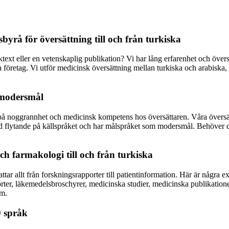
byrå för översättning till och från turkiska
ktext eller en vetenskaplig publikation? Vi har lång erfarenhet och över
retag. Vi utför medicinsk översättning mellan turkiska och arabiska, da
 modersmål
på noggrannhet och medicinsk kompetens hos översättaren. Våra översättn
d flytande på källspråket och har målspråket som modersmål. Behöver du 
ch farmakologi till och från turkiska
tar allt från forskningsrapporter till patientinformation. Här är några 
pporter, läkemedelsbroschyrer, medicinska studier, medicinska publikatio
mm.
0 språk