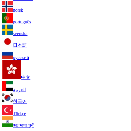
norsk
português
svenska
日本語
русский
中文
العربية
한국어
Türkçe
एक भाषा चुनें