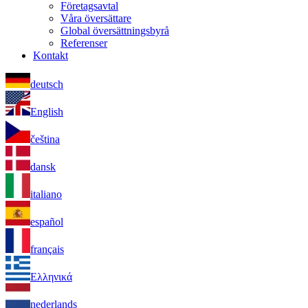
Företagsavtal
Våra översättare
Global översättningsbyrå
Referenser
Kontakt
deutsch
English
čeština
dansk
italiano
español
français
Ελληνικά
nederlands