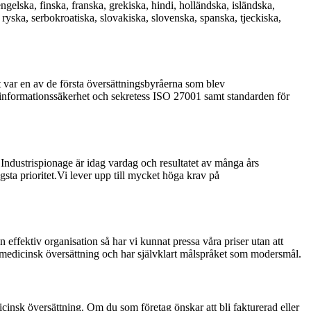
ngelska, finska, franska, grekiska, hindi, holländska, isländska,
, ryska, serbokroatiska, slovakiska, slovenska, spanska, tjeckiska,
et var en av de första översättningsbyråerna som blev
r informationssäkerhet och sekretess ISO 27001 samt standarden för
ndustrispionage är idag vardag och resultatet av många års
gsta prioritet.Vi lever upp till mycket höga krav på
n effektiv organisation så har vi kunnat pressa våra priser utan att
 medicinsk översättning och har självklart målspråket som modersmål.
icinsk översättning. Om du som företag önskar att bli fakturerad eller