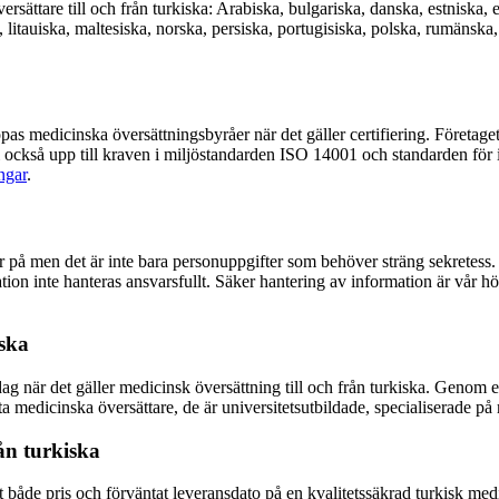
rsättare till och från turkiska: Arabiska, bulgariska, danska, estniska, e
a, litauiska, maltesiska, norska, persiska, portugisiska, polska, rumänska
opas medicinska översättningsbyråer när det gäller certifiering. Företag
vi också upp till kraven i miljöstandarden ISO 14001 och standarden fö
ingar
.
 men det är inte bara personuppgifter som behöver sträng sekretess. I
ion inte hanteras ansvarsfullt. Säker hantering av information är vår hö
iska
dag när det gäller medicinsk översättning till och från turkiska. Genom e
 medicinska översättare, de är universitetsutbildade, specialiserade på
rån turkiska
t både pris och förväntat leveransdato på en kvalitetssäkrad turkisk med