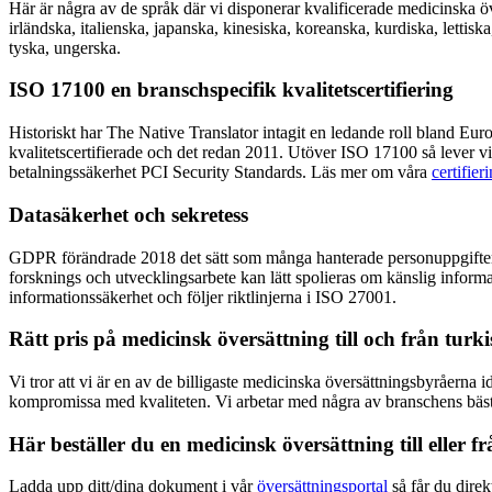
Här är några av de språk där vi disponerar kvalificerade medicinska öve
irländska, italienska, japanska, kinesiska, koreanska, kurdiska, lettisk
tyska, ungerska.
ISO 17100 en branschspecifik kvalitetscertifiering
Historiskt har The Native Translator intagit en ledande roll bland Eur
kvalitetscertifierade och det redan 2011. Utöver ISO 17100 så lever 
betalningssäkerhet PCI Security Standards. Läs mer om våra
certifier
Datasäkerhet och sekretess
GDPR förändrade 2018 det sätt som många hanterade personuppgifter på
forsknings och utvecklingsarbete kan lätt spolieras om känslig informat
informationssäkerhet och följer riktlinjerna i ISO 27001.
Rätt pris på medicinsk översättning till och från turk
Vi tror att vi är en av de billigaste medicinska översättningsbyråerna i
kompromissa med kvaliteten. Vi arbetar med några av branschens bästa
Här beställer du en medicinsk översättning till eller f
Ladda upp ditt/dina dokument i vår
översättningsportal
så får du direk