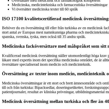
Översättare med medicinsk och farmakologisk kompetens
Medicinska, medicintekniska och farmaceutiska översättningar
Vi översätter medicinska texter till 60 språk
ISO 17100 kvalitetscertifierad medicinsk översättnings
Behöver du en översättning till eller från turkiska av en medicinsk fac
stort antal av Europas mest namnkunniga pharma och medicintekniska fö
spanska, svenska, tyska, men också till 35 andra språk.
Medicinska facköversättare med målspråket som sitt
Kvalificerad medicinsk översättning ställer utomordentligt höga krav 
läkare med expertis inom det specifika medicinska området, de är allti
översättare specialiserad inom medicin och medicinteknik.
Översättning av texter inom medicin, medicinteknik o
Medicinska översättningar är ett stort och brett ämnesområde och omfat
till och från turkiska: Bipacksedlar, doseringsetiketter, forskningsra
patientjournaler, resultat av kliniska prövningar, utbildningsmaterial 
Medicinsk översättning mellan turkiska och fler än 4