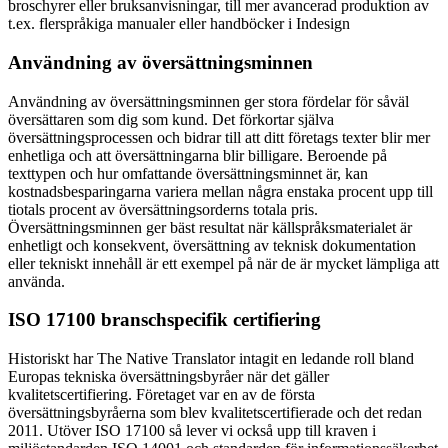
broschyrer eller bruksanvisningar, till mer avancerad produktion av
t.ex. flerspråkiga manualer eller handböcker i Indesign
Användning av översättningsminnen
Användning av översättningsminnen ger stora fördelar för såväl
översättaren som dig som kund. Det förkortar själva
översättningsprocessen och bidrar till att ditt företags texter blir mer
enhetliga och att översättningarna blir billigare. Beroende på
texttypen och hur omfattande översättningsminnet är, kan
kostnadsbesparingarna variera mellan några enstaka procent upp till
tiotals procent av översättningsorderns totala pris.
Översättningsminnen ger bäst resultat när källspråksmaterialet är
enhetligt och konsekvent, översättning av teknisk dokumentation
eller tekniskt innehåll är ett exempel på när de är mycket lämpliga att
använda.
ISO 17100 branschspecifik certifiering
Historiskt har The Native Translator intagit en ledande roll bland
Europas tekniska översättningsbyråer när det gäller
kvalitetscertifiering. Företaget var en av de första
översättningsbyråerna som blev kvalitetscertifierade och det redan
2011. Utöver ISO 17100 så lever vi också upp till kraven i