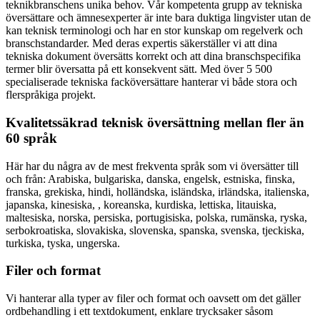
teknikbranschens unika behov. Vår kompetenta grupp av tekniska
översättare och ämnesexperter är inte bara duktiga lingvister utan de
kan teknisk terminologi och har en stor kunskap om regelverk och
branschstandarder. Med deras expertis säkerställer vi att dina
tekniska dokument översätts korrekt och att dina branschspecifika
termer blir översatta på ett konsekvent sätt. Med över 5 500
specialiserade tekniska facköversättare hanterar vi både stora och
flerspråkiga projekt.
Kvalitetssäkrad teknisk översättning mellan fler än
60 språk
Här har du några av de mest frekventa språk som vi översätter till
och från: Arabiska, bulgariska, danska, engelsk, estniska, finska,
franska, grekiska, hindi, holländska, isländska, irländska, italienska,
japanska, kinesiska, , koreanska, kurdiska, lettiska, litauiska,
maltesiska, norska, persiska, portugisiska, polska, rumänska, ryska,
serbokroatiska, slovakiska, slovenska, spanska, svenska, tjeckiska,
turkiska, tyska, ungerska.
Filer och format
Vi hanterar alla typer av filer och format och oavsett om det gäller
ordbehandling i ett textdokument, enklare trycksaker såsom