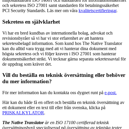
miljöstandarden ISO 14001 och standarden för informationssäkerhet
och sekretess ISO 27001 samt standarden för betalningssäkerhet
PCI Security Standards. Läs mer om våra
kvalitetscertifieringar
.
Sekretess en självklarhet
Vi har en bred kundbas av internationella bolag, advokat och
revisionsbyråer så vi har vi stor erfarenhet av att hantera
sekretessbelagd information. Som kund hos The Native Translator
kan du alltid vara trygg med att vi hanterar dina dokument med
högsta sekretess och vi följer kraven i ISO 27001 som hanterar
dokumentsäkerhet strikt. Vi tecknar gärna separata sekretessavtal för
de uppdrag som kräver det.
Vill du beställa en teknisk översättning eller behöver
du mer information?
För mer information kan du kontakta oss dygnet runt på
e-post.
Här kan du både få en offert och beställa en teknisk översättning av
ett dokument eller en text till eller från svenska, klicka på
PRISKALKYLATOR
.
The Native Translator
är en ISO 17100 certifierad teknisk
översättningsbyrå specialiserad på översättning av tekniska texter