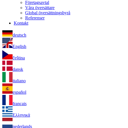
Företagsavtal
Våra översättare
Global översättningsbyrå
Referenser
Kontakt
deutsch
English
čeština
dansk
italiano
español
français
Ελληνικά
nederlands