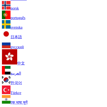
norsk
português
svenska
日本語
русский
中文
العربية
한국어
Türkçe
एक भाषा चुनें