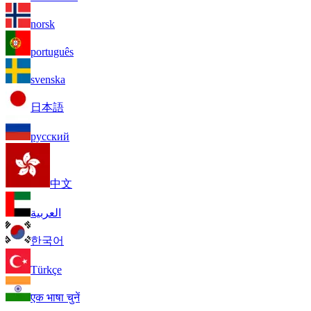
norsk
português
svenska
日本語
русский
中文
العربية
한국어
Türkçe
एक भाषा चुनें