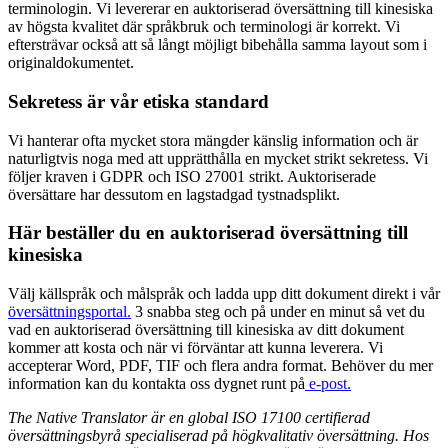
terminologin. Vi levererar en auktoriserad översättning till kinesiska
av högsta kvalitet där språkbruk och terminologi är korrekt. Vi
eftersträvar också att så långt möjligt bibehålla samma layout som i
originaldokumentet.
Sekretess är vår etiska standard
Vi hanterar ofta mycket stora mängder känslig information och är
naturligtvis noga med att upprätthålla en mycket strikt sekretess. Vi
följer kraven i GDPR och ISO 27001 strikt. Auktoriserade
översättare har dessutom en lagstadgad tystnadsplikt.
Här beställer du en auktoriserad översättning till
kinesiska
Välj källspråk och målspråk och ladda upp ditt dokument direkt i vår
översättningsportal.
3 snabba steg och på under en minut så vet du
vad en auktoriserad översättning till kinesiska av ditt dokument
kommer att kosta och när vi förväntar att kunna leverera. Vi
accepterar Word, PDF, TIF och flera andra format. Behöver du mer
information kan du kontakta oss dygnet runt på
e-post.
The Native Translator är en global ISO 17100 certifierad
översättningsbyrå specialiserad på högkvalitativ översättning. Hos