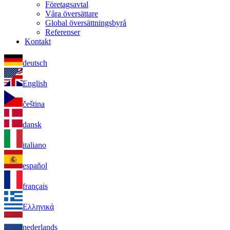
Företagsavtal
Våra översättare
Global översättningsbyrå
Referenser
Kontakt
deutsch
English
čeština
dansk
italiano
español
français
Ελληνικά
nederlands