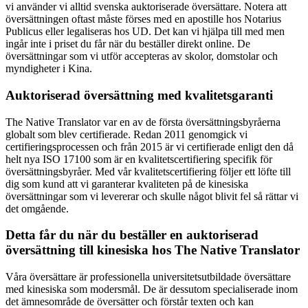
vi använder vi alltid svenska auktoriserade översättare. Notera att
översättningen oftast måste förses med en apostille hos Notarius
Publicus eller legaliseras hos UD. Det kan vi hjälpa till med men
ingår inte i priset du får när du beställer direkt online. De
översättningar som vi utför accepteras av skolor, domstolar och
myndigheter i Kina.
Auktoriserad översättning med kvalitetsgaranti
The Native Translator var en av de första översättningsbyråerna
globalt som blev certifierade. Redan 2011 genomgick vi
certifieringsprocessen och från 2015 är vi certifierade enligt den då
helt nya ISO 17100 som är en kvalitetscertifiering specifik för
översättningsbyråer. Med vår kvalitetscertifiering följer ett löfte till
dig som kund att vi garanterar kvaliteten på de kinesiska
översättningar som vi levererar och skulle något blivit fel så rättar vi
det omgående.
Detta får du när du beställer en auktoriserad
översättning till kinesiska hos The Native Translator
Våra översättare är professionella universitetsutbildade översättare
med kinesiska som modersmål. De är dessutom specialiserade inom
det ämnesområde de översätter och förstår texten och kan