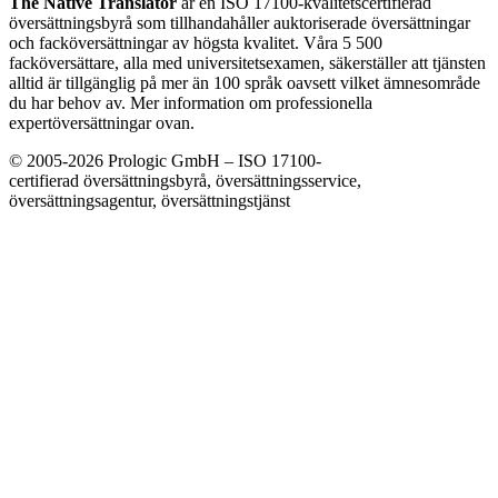
The Native Translator
är en ISO 17100-kvalitetscertifierad
översättningsbyrå som tillhandahåller auktoriserade översättningar
och facköversättningar av högsta kvalitet. Våra 5 500
facköversättare, alla med universitetsexamen, säkerställer att tjänsten
alltid är tillgänglig på mer än 100 språk oavsett vilket ämnesområde
du har behov av. Mer information om professionella
expertöversättningar ovan.
© 2005-2026 Prologic GmbH – ISO 17100-
certifierad översättningsbyrå, översättningsservice,
översättningsagentur, översättningstjänst