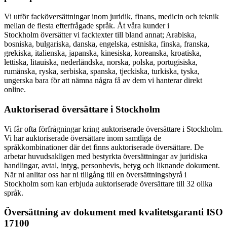
Vi utför facköversättningar inom juridik, finans, medicin och teknik
mellan de flesta efterfrågade språk. Åt våra kunder i
Stockholm översätter vi facktexter till bland annat; Arabiska,
bosniska, bulgariska, danska, engelska, estniska, finska, franska,
grekiska, italienska, japanska, kinesiska, koreanska, kroatiska,
lettiska, litauiska, nederländska, norska, polska, portugisiska,
rumänska, ryska, serbiska, spanska, tjeckiska, turkiska, tyska,
ungerska bara för att nämna några få av dem vi hanterar direkt
online.
Auktoriserad översättare i Stockholm
Vi får ofta förfrågningar kring auktoriserade översättare i Stockholm.
Vi har auktoriserade översättare inom samtliga de
språkkombinationer där det finns auktoriserade översättare. De
arbetar huvudsakligen med bestyrkta översättningar av juridiska
handlingar, avtal, intyg, personbevis, betyg och liknande dokument.
När ni anlitar oss har ni tillgång till en översättningsbyrå i
Stockholm som kan erbjuda auktoriserade översättare till 32 olika
språk.
Översättning av dokument med kvalitetsgaranti ISO
17100