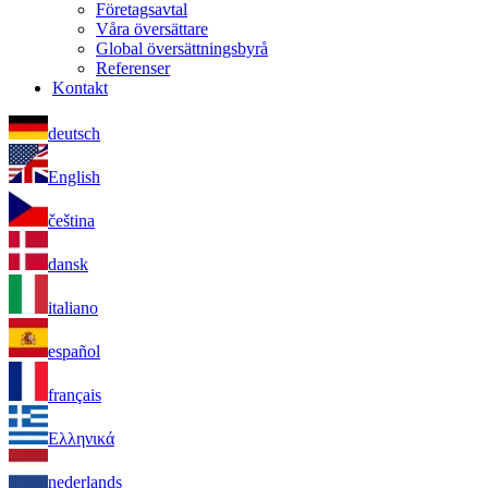
Företagsavtal
Våra översättare
Global översättningsbyrå
Referenser
Kontakt
deutsch
English
čeština
dansk
italiano
español
français
Ελληνικά
nederlands