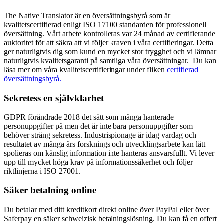
The Native Translator är en översättningsbyrå som är
kvalitetscertifierad enligt ISO 17100 standarden för professionell
översättning. Vårt arbete kontrolleras var 24 månad av certifierande
auktoritet för att säkra att vi följer kraven i våra certifieringar. Detta
ger naturligtvis dig som kund en mycket stor trygghet och vi lämnar
naturligtvis kvalitetsgaranti på samtliga våra översättningar. Du kan
läsa mer om våra kvalitetscertifieringar under fliken
certifierad
översättningsbyrå.
Sekretess en självklarhet
GDPR förändrade 2018 det sätt som många hanterade
personuppgifter på men det är inte bara personuppgifter som
behöver sträng sekretess. Industrispionage är idag vardag och
resultatet av många års forsknings och utvecklingsarbete kan lätt
spolieras om känslig information inte hanteras ansvarsfullt. Vi lever
upp till mycket höga krav på informationssäkerhet och följer
riktlinjerna i ISO 27001.
Säker betalning online
Du betalar med ditt kreditkort direkt online över PayPal eller över
Saferpay en säker schweizisk betalningslösning. Du kan få en offert