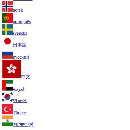
norsk
português
svenska
日本語
русский
中文
العربية
한국어
Türkçe
एक भाषा चुनें