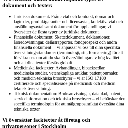
dokument och texter:
Juridiska dokument: Från avtal och kontrakt, domar och
lagtexter, produktgarantier och licensavtal, kollektivavtal och
anställningsavtal samt dokument för upphandlingar, vi
översätter de flesta typer av juridiska dokument.
Finansiella dokument: Skattedokument, deklarationer,
årsredovisningar, delårsrapporter, fondprospekt och andra
finansiella dokument – vi anpassar vi oss till dina specifika
översättningsstandarder (terminologi, stil, formatering) för att
försäkra oss om att du ska få översättningar av hög kvalitet
och att dina texter förstås globalt.
Medicinska facktexter: Avhandlingar, bipacksedlar,
medicinska studier, vetenskapliga artiklar, patientjournaler,
och medicin-tekniska broschyrer – vi är ISO 17100
certifierade och specialiserade på medicinsk och medicin-
teknisk översättning.
Teknisk dokumentation: Bruksanvisningar, datablad, patent ,
serviceinformation och tekniska broschyrer – vi behärskar den
specifika terminologin för att målgruppsinriktat översätta dina
tekniska texter.
Vi översätter facktexter åt företag och
privatpersoner i Stockholm