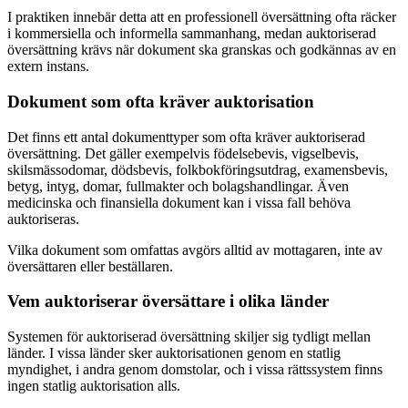
I praktiken innebär detta att en professionell översättning ofta räcker
i kommersiella och informella sammanhang, medan auktoriserad
översättning krävs när dokument ska granskas och godkännas av en
extern instans.
Dokument som ofta kräver auktorisation
Det finns ett antal dokumenttyper som ofta kräver auktoriserad
översättning. Det gäller exempelvis födelsebevis, vigselbevis,
skilsmässodomar, dödsbevis, folkbokföringsutdrag, examensbevis,
betyg, intyg, domar, fullmakter och bolagshandlingar. Även
medicinska och finansiella dokument kan i vissa fall behöva
auktoriseras.
Vilka dokument som omfattas avgörs alltid av mottagaren, inte av
översättaren eller beställaren.
Vem auktoriserar översättare i olika länder
Systemen för auktoriserad översättning skiljer sig tydligt mellan
länder. I vissa länder sker auktorisationen genom en statlig
myndighet, i andra genom domstolar, och i vissa rättssystem finns
ingen statlig auktorisation alls.