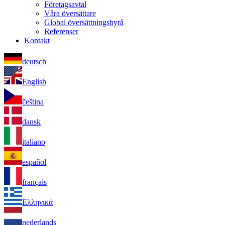
Företagsavtal
Våra översättare
Global översättningsbyrå
Referenser
Kontakt
deutsch
English
čeština
dansk
italiano
español
français
Ελληνικά
nederlands