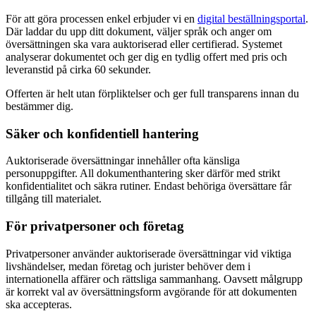
För att göra processen enkel erbjuder vi en
digital beställningsportal
.
Där laddar du upp ditt dokument, väljer språk och anger om
översättningen ska vara auktoriserad eller certifierad. Systemet
analyserar dokumentet och ger dig en tydlig offert med pris och
leveranstid på cirka 60 sekunder.
Offerten är helt utan förpliktelser och ger full transparens innan du
bestämmer dig.
Säker och konfidentiell hantering
Auktoriserade översättningar innehåller ofta känsliga
personuppgifter. All dokumenthantering sker därför med strikt
konfidentialitet och säkra rutiner. Endast behöriga översättare får
tillgång till materialet.
För privatpersoner och företag
Privatpersoner använder auktoriserade översättningar vid viktiga
livshändelser, medan företag och jurister behöver dem i
internationella affärer och rättsliga sammanhang. Oavsett målgrupp
är korrekt val av översättningsform avgörande för att dokumenten
ska accepteras.