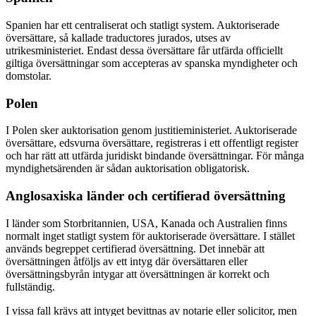
Spanien har ett centraliserat och statligt system. Auktoriserade
översättare, så kallade traductores jurados, utses av
utrikesministeriet. Endast dessa översättare får utfärda officiellt
giltiga översättningar som accepteras av spanska myndigheter och
domstolar.
Polen
I Polen sker auktorisation genom justitieministeriet. Auktoriserade
översättare, edsvurna översättare, registreras i ett offentligt register
och har rätt att utfärda juridiskt bindande översättningar. För många
myndighetsärenden är sådan auktorisation obligatorisk.
Anglosaxiska länder och certifierad översättning
I länder som Storbritannien, USA, Kanada och Australien finns
normalt inget statligt system för auktoriserade översättare. I stället
används begreppet certifierad översättning. Det innebär att
översättningen åtföljs av ett intyg där översättaren eller
översättningsbyrån intygar att översättningen är korrekt och
fullständig.
I vissa fall krävs att intyget bevittnas av notarie eller solicitor, men