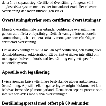
detta är ett separat steg. Certifierad översättning fungerar väl i
anglosaxiska system men ersätter inte auktoriserad eller edsvuren
översättning där sådan uttryckligen krävs.
Översättningsbyråer som certifierar översättningar
Många översättningsbyråer erbjuder certifierade översättningar
genom att utfärda ett byråintyg. Detta är vanligt i internationella
sammanhang och accepteras ofta av mottagare som efterfrågar
certifierad översättning.
Det är dock viktigt att skilja mellan byråcertifiering och statlig eller
domstolsbaserad auktorisation. Ett byråintyg räcker inte alltid om
mottagaren kräver auktoriserad översättning enligt ett specifikt
nationellt system.
Apostille och legalisering
I vissa ärenden krävs ytterligare bestyrkande utöver auktoriserad
översättning. Apostille eller legalisering av originaldokumentet kan
behövas beroende på mottagarland. Detta är en separat process som
inte ska förväxlas med själva översättningen.
Beställningsportal med offert på 60 sekunder