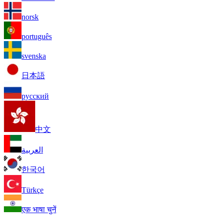
norsk
português
svenska
日本語
русский
中文
العربية
한국어
Türkçe
एक भाषा चुनें