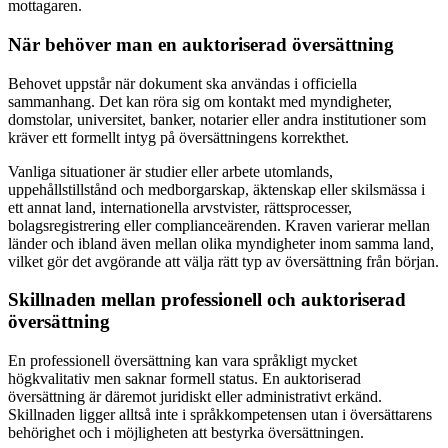
mottagaren.
När behöver man en auktoriserad översättning
Behovet uppstår när dokument ska användas i officiella
sammanhang. Det kan röra sig om kontakt med myndigheter,
domstolar, universitet, banker, notarier eller andra institutioner som
kräver ett formellt intyg på översättningens korrekthet.
Vanliga situationer är studier eller arbete utomlands,
uppehållstillstånd och medborgarskap, äktenskap eller skilsmässa i
ett annat land, internationella arvstvister, rättsprocesser,
bolagsregistrering eller complianceärenden. Kraven varierar mellan
länder och ibland även mellan olika myndigheter inom samma land,
vilket gör det avgörande att välja rätt typ av översättning från början.
Skillnaden mellan professionell och auktoriserad
översättning
En professionell översättning kan vara språkligt mycket
högkvalitativ men saknar formell status. En auktoriserad
översättning är däremot juridiskt eller administrativt erkänd.
Skillnaden ligger alltså inte i språkkompetensen utan i översättarens
behörighet och i möjligheten att bestyrka översättningen.