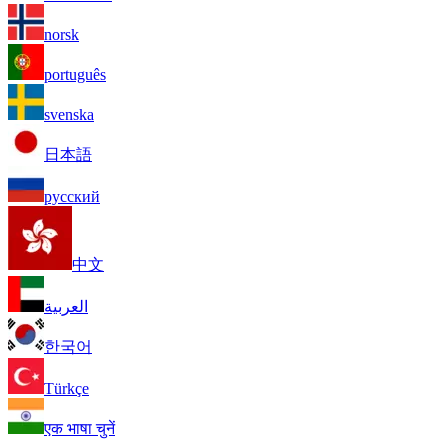
norsk
português
svenska
日本語
русский
中文
العربية
한국어
Türkçe
एक भाषा चुनें