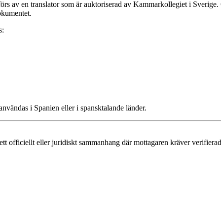
förs av en translator som är auktoriserad av Kammarkollegiet i Sverige. Öv
dokumentet.
s:
nvändas i Spanien eller i spansktalande länder.
t officiellt eller juridiskt sammanhang där mottagaren kräver verifierad