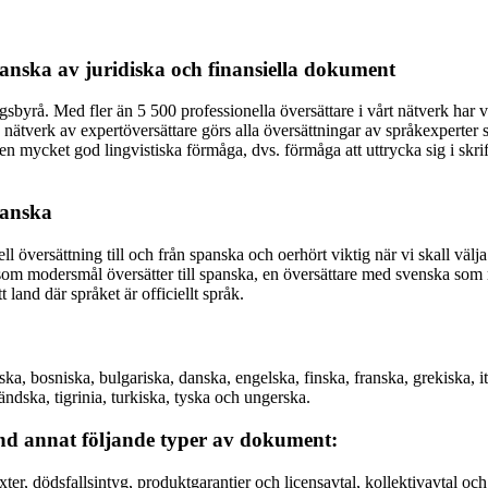
spanska av juridiska och finansiella dokument
gsbyrå. Med fler än 5 500 professionella översättare i vårt nätverk har 
 nätverk av expertöversättare görs alla översättningar av språkexperter s
en mycket god lingvistiska förmåga, dvs. förmåga att uttrycka sig i skrif
panska
översättning till och från spanska och oerhört viktig när vi skall välja 
 som modersmål översätter till spanska, en översättare med svenska som m
land där språket är officiellt språk.
ska, bosniska, bulgariska, danska, engelska, finska, franska, grekiska, i
ändska, tigrinia, turkiska, tyska och ungerska.
land annat följande typer av dokument:
er, dödsfallsintyg, produktgarantier och licensavtal, kollektivavtal och