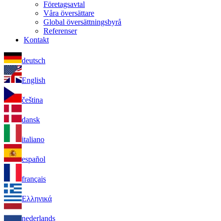
Företagsavtal
Våra översättare
Global översättningsbyrå
Referenser
Kontakt
deutsch
English
čeština
dansk
italiano
español
français
Ελληνικά
nederlands