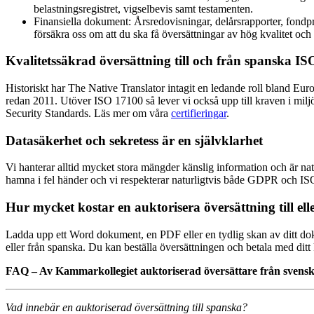
belastningsregistret, vigselbevis samt testamenten.
Finansiella dokument: Årsredovisningar, delårsrapporter, fondpro
försäkra oss om att du ska få översättningar av hög kvalitet och 
Kvalitetssäkrad översättning till och från spanska I
Historiskt har The Native Translator intagit en ledande roll bland Euro
redan 2011. Utöver ISO 17100 så lever vi också upp till kraven i mi
Security Standards. Läs mer om våra
certifieringar
.
Datasäkerhet och sekretess är en självklarhet
Vi hanterar alltid mycket stora mängder känslig information och är nat
hamna i fel händer och vi respekterar naturligtvis både GDPR och IS
Hur mycket kostar en auktorisera översättning till el
Ladda upp ett Word dokument, en PDF eller en tydlig skan av ditt d
eller från spanska. Du kan beställa översättningen och betala med ditt
FAQ – Av Kammarkollegiet auktoriserad översättare från svenska
Vad innebär en auktoriserad översättning till spanska?