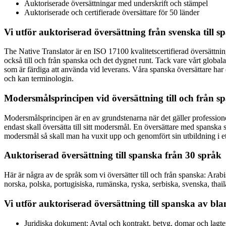
Auktoriserade översättningar med underskrift och stämpel
Auktoriserade och certifierade översättare för 50 länder
Vi utför auktoriserad översättning från svenska till 
The Native Translator är en ISO 17100 kvalitetscertifierad översättnin
också till och från spanska och det dygnet runt. Tack vare vårt globala
som är färdiga att använda vid leverans. Våra spanska översättare har 
och kan terminologin.
Modersmålsprincipen vid översättning till och från s
Modersmålsprincipen är en av grundstenarna när det gäller professionell 
endast skall översätta till sitt modersmål. En översättare med spanska
modersmål så skall man ha vuxit upp och genomfört sin utbildning i ett 
Auktoriserad översättning till spanska från 30 språk
Här är några av de språk som vi översätter till och från spanska: Arabi
norska, polska, portugisiska, rumänska, ryska, serbiska, svenska, thail
Vi utför auktoriserad översättning till spanska av b
Juridiska dokument: Avtal och kontrakt, betyg, domar och lagtext