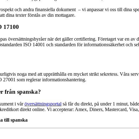
spekt och andra finansiella dokument – vi anpassar vi oss till dina speci
att dina texter förstås av din mottagare.
SO 17100
pas översättningsbyråer när det gäller certifiering. Företaget var en av 
ljöstandarden ISO 14001 och standarden för informationssäkerhet och s
urligtvis noga med att upprätthålla en mycket strikt sekretess. Våra serv
O 27001 som reglerar informationshantering.
ler från spanska?
okument i vår
översättningsportal
så får du direkt, på under 1 minut, både 
 kreditkort direkt online. Vi accepterar: Amex, Diners, Mastercard, Visa
 till spanska