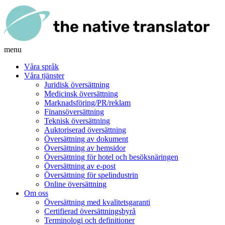
menu
Våra språk
Våra tjänster
Juridisk översättning
Medicinsk översättning
Marknadsföring/PR/reklam
Finansöversättning
Teknisk översättning
Auktoriserad översättning
Översättning av dokument
Översättning av hemsidor
Översättning för hotel och besöksnäringen
Översättning av e-post
Översättning för spelindustrin
Online översättning
Om oss
Översättning med kvalitetsgaranti
Certifierad översättningsbyrå
Terminologi och definitioner