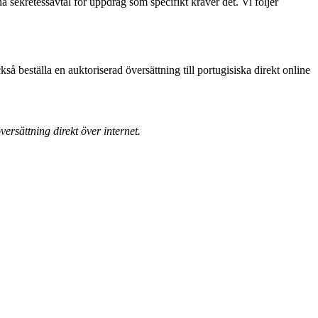
a sekretessavtal för uppdrag som specifikt kräver det. Vi följer
å beställa en auktoriserad översättning till portugisiska direkt online
ersättning direkt över internet.