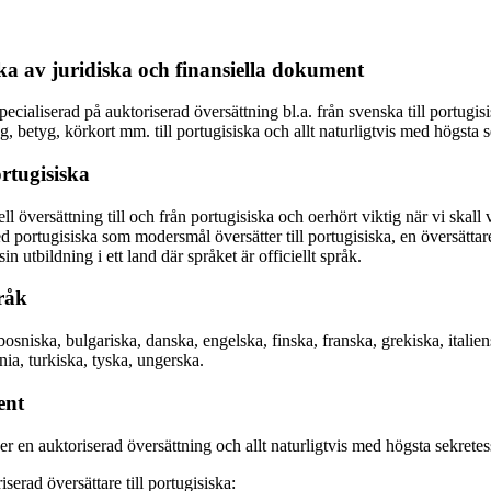
ska av juridiska och finansiella dokument
cialiserad på auktoriserad översättning bl.a. från svenska till portugisi
, betyg, körkort mm. till portugisiska och allt naturligtvis med högsta s
rtugisiska
översättning till och från portugisiska och oerhört viktig när vi skall vä
med portugisiska som modersmål översätter till portugisiska, en översätt
utbildning i ett land där språket är officiellt språk.
pråk
 bosniska, bulgariska, danska, engelska, finska, franska, grekiska, itali
nia, turkiska, tyska, ungerska.
ent
r en auktoriserad översättning och allt naturligtvis med högsta sekretes
rad översättare till portugisiska: