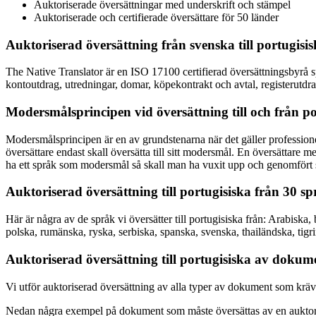
Auktoriserade översättningar med underskrift och stämpel
Auktoriserade och certifierade översättare för 50 länder
Auktoriserad översättning från svenska till portugisi
The Native Translator är en ISO 17100 certifierad översättningsbyrå spe
kontoutdrag, utredningar, domar, köpekontrakt och avtal, registerutdrag
Modersmålsprincipen vid översättning till och från po
Modersmålsprincipen är en av grundstenarna när det gäller professionell 
översättare endast skall översätta till sitt modersmål. En översättare 
ha ett språk som modersmål så skall man ha vuxit upp och genomfört sin 
Auktoriserad översättning till portugisiska från 30 s
Här är några av de språk vi översätter till portugisiska från: Arabiska,
polska, rumänska, ryska, serbiska, spanska, svenska, thailändska, tigri
Auktoriserad översättning till portugisiska av dokum
Vi utför auktoriserad översättning av alla typer av dokument som kräve
Nedan några exempel på dokument som måste översättas av en auktorise