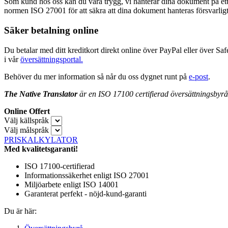
Som kund hos oss kan du vara trygg, vi hanterar dina dokument på ett fö
normen ISO 27001 för att säkra att dina dokument hanteras försvarligt
Säker betalning online
Du betalar med ditt kreditkort direkt online över PayPal eller över Saf
i vår
översättningsportal.
Behöver du mer information så når du oss dygnet runt på
e-post
.
The Native Translator
är en ISO 17100 certifierad översättningsbyrå s
Online Offert
Välj källspråk
Välj målspråk
PRISKALKYLATOR
Med kvalitetsgaranti!
ISO 17100-certifierad
Informationssäkerhet enligt ISO 27001
Miljöarbete enligt ISO 14001
Garanterat perfekt - nöjd-kund-garanti
Du är här: