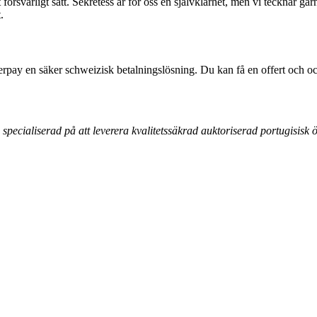
rsvarligt sätt. Sekretess är för oss en självklarhet, men vi tecknar gärn
.
erpay en säker schweizisk betalningslösning. Du kan få en offert och ocks
pecialiserad på att leverera kvalitetssäkrad auktoriserad portugisisk öv