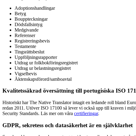
Adoptionshandlingar
Betyg
Bouppteckningar
Dödsfallsintyg
Medgivande
Referenser
Registreringsbevis
Testamente
Tingsrättsbeslut
Uppföljningsrapporter
Utdrag ur folkbokföringsregistret
Utdrag ur belastningsregistret
Vigselbevis
Äktenskapsförord/samboavtal
Kvalitetssäkrad översättning till portugisiska ISO 17
Historiskt har The Native Translator intagit en ledande roll bland Euro
redan 2011. Utöver ISO 17100 så lever vi också upp till kraven i mi
Security Standards. Läs mer om våra
certifieringar
.
GDPR, sekretess och datasäkerhet är en självklarhet