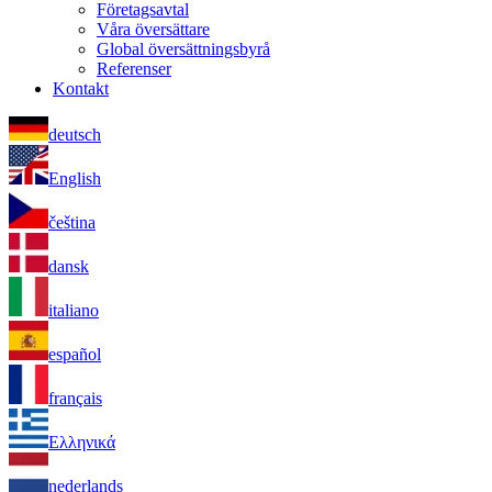
Företagsavtal
Våra översättare
Global översättningsbyrå
Referenser
Kontakt
deutsch
English
čeština
dansk
italiano
español
français
Ελληνικά
nederlands