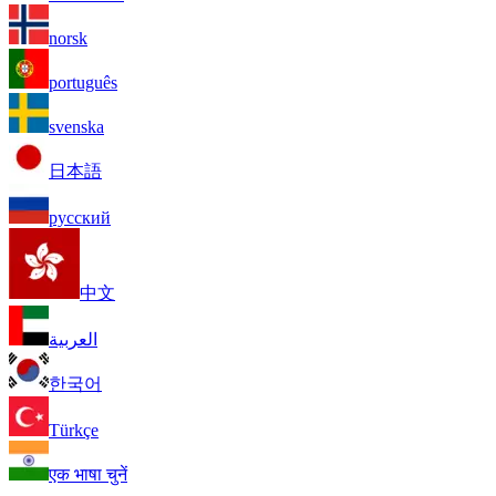
norsk
português
svenska
日本語
русский
中文
العربية
한국어
Türkçe
एक भाषा चुनें