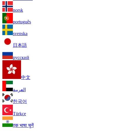
norsk
português
svenska
日本語
русский
中文
العربية
한국어
Türkçe
एक भाषा चुनें