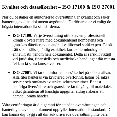
Kvalitet och datasäkerhet – ISO 17100 & ISO 27001
När du beställer en auktoriserad översättning är kvalitet och säker
hantering av dina dokument avgörande. Därför arbetar vi enligt de
högsta internationella standarderna.
ISO 17100
: Varje översättning utförs av en professionell
kroatisk översättare med dokumenterad kompetens och
granskas därefter av en andra kvalificerad språkexpert. På så
sätt säkerställs språklig exakthet, korrekt terminologi och
enhetlig stil genom hela dokumentet. Detta är särskilt viktigt
vid juridiska, finansiella och medicinska handlingar där minsta
fel kan få stora konsekvenser.
ISO 27001
: Vi tar din informationssäkerhet på största allvar.
Alla filer hanteras via krypterad överföring, lagras på säkra
servrar och omfattas av strikta sekretessrutiner. Endast
behöriga översättare och granskare får tillgång till materialet,
vilket garanterar att känsliga uppgifter aldrig riskerar att
hamna i orätta händer.
Våra certifieringar är din garanti för att både översättningen och
hanteringen av dina dokument uppfyller internationell standard. Du
kan känna dig trygg i att din auktoriserade översättning inte bara