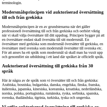
terminologin.
Modersmålsprincipen vid auktoriserad översättning
till och från grekiska
Modersmålsprincipen är en av grundstenarna när det gäller
professionell översättning till och från grekiska och oerhört viktig
när vi skall välja översättare till ditt uppdrag. Principen bygger på att
en översättare endast skall översätta till sitt modersmål. En
översättare med grekiska som modersmål översätter till grekiska, en
översättare med svenska som modersmål översätter till svenska etc.
För att anses ha ett språk som modersmål så skall man ha vuxit upp
och genomfört sin utbildning i ett land där språket är officiellt språk.
Auktoriserad översättning till grekiska från 30
språk
Här är några av de språk som vi översätter till och från grekiska:
Arabiska, bosniska, bulgariska, danska, engelska, finska, franska,
italienska, japanska, kinesiska, koreanska, kroatiska, nederländska,
norska, polska, portugisiska, rumänska, ryska, serbiska, spanska,
svenska, thailändska, tigrinia, turkiska, tyska och ungerska.
Vi utför auktoriserad översättning till grekiska av