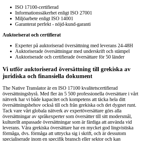
ISO 17100-certifierad
Informationssäkerhet enligt ISO 27001
Miljöarbete enligt ISO 14001
Garanterat perfekt - nöjd-kund-garanti
Auktoriserat och certifierat
Experter på auktoriserad översättning med leverans 24-48H
Auktoriserade översättningar med underskrift och stämpel
Auktoriserade och certifierade översättare för 50 länder
Vi utför auktoriserad översättning till grekiska av
juridiska och finansiella dokument
The Native Translator är en ISO 17100 kvalitetscertifierad
översättningsbyrå. Med fler än 5 500 professionella översättare i vårt
nätverk har vi både kapacitet och kompetens att täcka hela ditt
översättningsbehov också till och från grekiska och det dygnet runt.
Tack vare vårt globala nätverk av expertöversättare görs alla
översättningar av språkexperter som översätter till sitt modersmål,
kulturellt anpassade översättningar som är färdiga att använda vid
leverans. Våra grekiska översättare har en mycket god lingvistiska
förmåga, dvs. förmåga att uttrycka sig i skrift, och är dessutom
specialiserade inom en specifik bransch eller sektor och kan