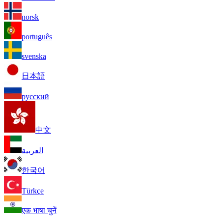
norsk
português
svenska
日本語
русский
中文
العربية
한국어
Türkçe
एक भाषा चुनें