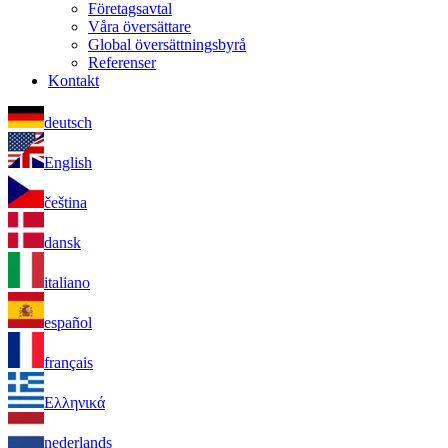
Företagsavtal
Våra översättare
Global översättningsbyrå
Referenser
Kontakt
deutsch
English
čeština
dansk
italiano
español
français
Ελληνικά
nederlands