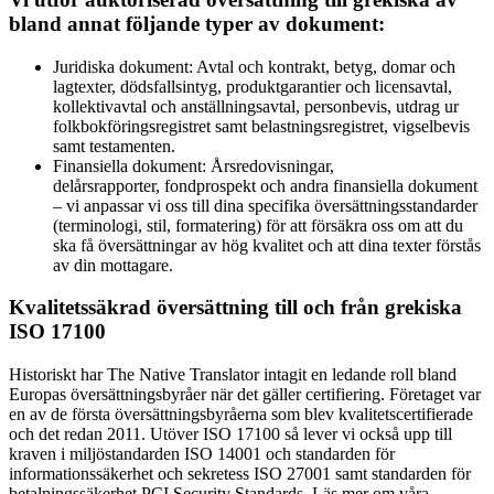
bland annat följande typer av dokument:
Juridiska dokument: Avtal och kontrakt, betyg, domar och
lagtexter, dödsfallsintyg, produktgarantier och licensavtal,
kollektivavtal och anställningsavtal, personbevis, utdrag ur
folkbokföringsregistret samt belastningsregistret, vigselbevis
samt testamenten.
Finansiella dokument: Årsredovisningar,
delårsrapporter, fondprospekt och andra finansiella dokument
– vi anpassar vi oss till dina specifika översättningsstandarder
(terminologi, stil, formatering) för att försäkra oss om att du
ska få översättningar av hög kvalitet och att dina texter förstås
av din mottagare.
Kvalitetssäkrad översättning till och från grekiska
ISO 17100
Historiskt har The Native Translator intagit en ledande roll bland
Europas översättningsbyråer när det gäller certifiering. Företaget var
en av de första översättningsbyråerna som blev kvalitetscertifierade
och det redan 2011. Utöver ISO 17100 så lever vi också upp till
kraven i miljöstandarden ISO 14001 och standarden för
informationssäkerhet och sekretess ISO 27001 samt standarden för
betalningssäkerhet PCI Security Standards. Läs mer om våra