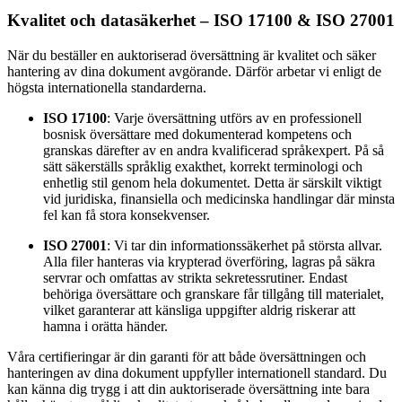
Kvalitet och datasäkerhet – ISO 17100 & ISO 27001
När du beställer en auktoriserad översättning är kvalitet och säker
hantering av dina dokument avgörande. Därför arbetar vi enligt de
högsta internationella standarderna.
ISO 17100
: Varje översättning utförs av en professionell
bosnisk översättare med dokumenterad kompetens och
granskas därefter av en andra kvalificerad språkexpert. På så
sätt säkerställs språklig exakthet, korrekt terminologi och
enhetlig stil genom hela dokumentet. Detta är särskilt viktigt
vid juridiska, finansiella och medicinska handlingar där minsta
fel kan få stora konsekvenser.
ISO 27001
: Vi tar din informationssäkerhet på största allvar.
Alla filer hanteras via krypterad överföring, lagras på säkra
servrar och omfattas av strikta sekretessrutiner. Endast
behöriga översättare och granskare får tillgång till materialet,
vilket garanterar att känsliga uppgifter aldrig riskerar att
hamna i orätta händer.
Våra certifieringar är din garanti för att både översättningen och
hanteringen av dina dokument uppfyller internationell standard. Du
kan känna dig trygg i att din auktoriserade översättning inte bara