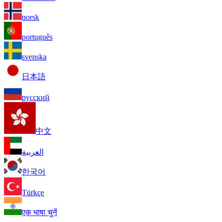
norsk
português
svenska
日本語
русский
中文
العربية
한국어
Türkçe
एक भाषा चुनें