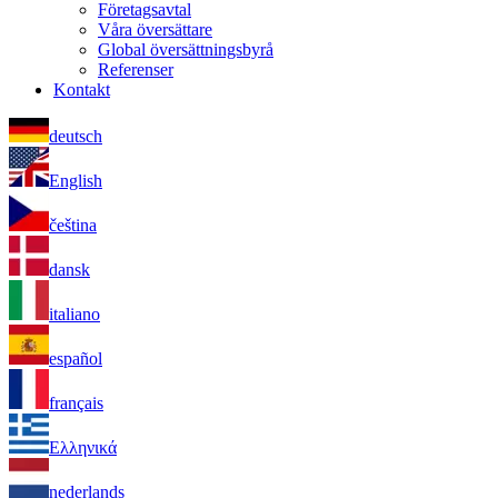
Företagsavtal
Våra översättare
Global översättningsbyrå
Referenser
Kontakt
deutsch
English
čeština
dansk
italiano
español
français
Ελληνικά
nederlands