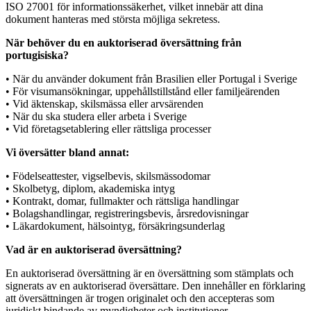
ISO 27001 för informationssäkerhet, vilket innebär att dina
dokument hanteras med största möjliga sekretess.
När behöver du en auktoriserad översättning från
portugisiska?
• När du använder dokument från Brasilien eller Portugal i Sverige
• För visumansökningar, uppehållstillstånd eller familjeärenden
• Vid äktenskap, skilsmässa eller arvsärenden
• När du ska studera eller arbeta i Sverige
• Vid företagsetablering eller rättsliga processer
Vi översätter bland annat:
• Födelseattester, vigselbevis, skilsmässodomar
• Skolbetyg, diplom, akademiska intyg
• Kontrakt, domar, fullmakter och rättsliga handlingar
• Bolagshandlingar, registreringsbevis, årsredovisningar
• Läkardokument, hälsointyg, försäkringsunderlag
Vad är en auktoriserad översättning?
En auktoriserad översättning är en översättning som stämplats och
signerats av en auktoriserad översättare. Den innehåller en förklaring
att översättningen är trogen originalet och den accepteras som
juridiskt bindande av myndigheter och institutioner.