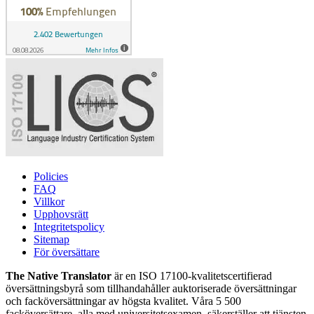
Policies
FAQ
Villkor
Upphovsrätt
Integritetspolicy
Sitemap
För översättare
The Native Translator
är en ISO 17100-kvalitetscertifierad
översättningsbyrå som tillhandahåller auktoriserade översättningar
och facköversättningar av högsta kvalitet. Våra 5 500
facköversättare, alla med universitetsexamen, säkerställer att tjänsten