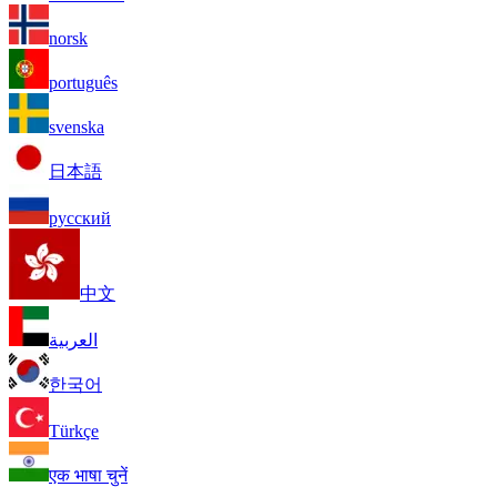
norsk
português
svenska
日本語
русский
中文
العربية
한국어
Türkçe
एक भाषा चुनें