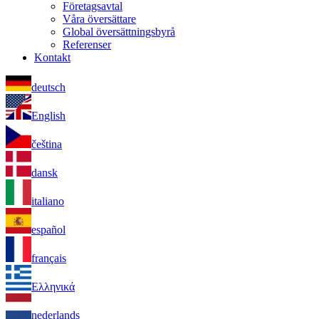
Företagsavtal
Våra översättare
Global översättningsbyrå
Referenser
Kontakt
deutsch
English
čeština
dansk
italiano
español
français
Ελληνικά
nederlands