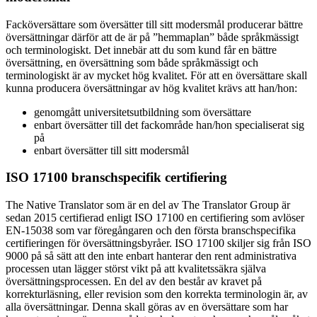
Facköversättare som översätter till sitt modersmål producerar bättre
översättningar därför att de är på ”hemmaplan” både språkmässigt
och terminologiskt. Det innebär att du som kund får en bättre
översättning, en översättning som både språkmässigt och
terminologiskt är av mycket hög kvalitet. För att en översättare skall
kunna producera översättningar av hög kvalitet krävs att han/hon:
genomgått universitetsutbildning som översättare
enbart översätter till det fackområde han/hon specialiserat sig
på
enbart översätter till sitt modersmål
ISO 17100 branschspecifik certifiering
The Native Translator som är en del av The Translator Group är
sedan 2015 certifierad enligt ISO 17100 en certifiering som avlöser
EN-15038 som var föregångaren och den första branschspecifika
certifieringen för översättningsbyråer. ISO 17100 skiljer sig från ISO
9000 på så sätt att den inte enbart hanterar den rent administrativa
processen utan lägger störst vikt på att kvalitetssäkra själva
översättningsprocessen. En del av den består av kravet på
korrekturläsning, eller revision som den korrekta terminologin är, av
alla översättningar. Denna skall göras av en översättare som har