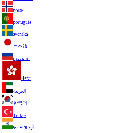
norsk
português
svenska
日本語
русский
中文
العربية
한국어
Türkçe
एक भाषा चुनें