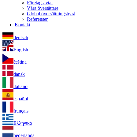
Företagsavtal
Våra översättare
Global översättningsbyrå
Referenser
Kontakt
deutsch
English
čeština
dansk
italiano
español
français
Ελληνικά
nederlands