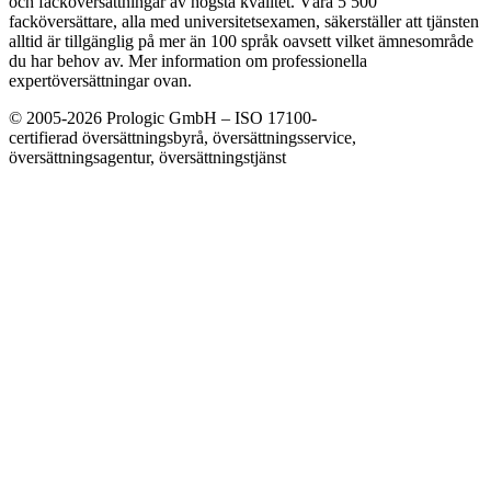
och facköversättningar av högsta kvalitet. Våra 5 500
facköversättare, alla med universitetsexamen, säkerställer att tjänsten
alltid är tillgänglig på mer än 100 språk oavsett vilket ämnesområde
du har behov av. Mer information om professionella
expertöversättningar ovan.
© 2005-2026 Prologic GmbH – ISO 17100-
certifierad översättningsbyrå, översättningsservice,
översättningsagentur, översättningstjänst