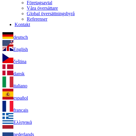
Företagsavtal
Våra översättare
Global översättningsbyrå
Referenser
Kontakt
deutsch
English
čeština
dansk
italiano
español
français
Ελληνικά
nederlands