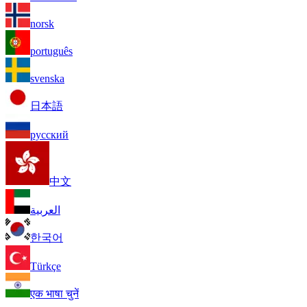
norsk
português
svenska
日本語
русский
中文
العربية
한국어
Türkçe
एक भाषा चुनें