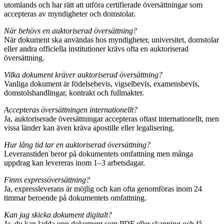
utomlands och har rätt att utföra certifierade översättningar som
accepteras av myndigheter och domstolar.
När behövs en auktoriserad översättning?
När dokument ska användas hos myndigheter, universitet, domstolar
eller andra officiella institutioner krävs ofta en auktoriserad
översättning.
Vilka dokument kräver auktoriserad översättning?
Vanliga dokument är födelsebevis, vigselbevis, examensbevis,
domstolshandlingar, kontrakt och fullmakter.
Accepteras översättningen internationellt?
Ja, auktoriserade översättningar accepteras oftast internationellt, men
vissa länder kan även kräva apostille eller legalisering.
Hur lång tid tar en auktoriserad översättning?
Leveranstiden beror på dokumentets omfattning men många
uppdrag kan levereras inom 1–3 arbetsdagar.
Finns expressöversättning?
Ja, expressleverans är möjlig och kan ofta genomföras inom 24
timmar beroende på dokumentets omfattning.
Kan jag skicka dokument digitalt?
Ja, du kan ladda upp dokument som PDF eller skanning och få