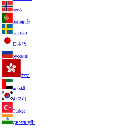
norsk
português
svenska
日本語
русский
中文
العربية
한국어
Türkçe
एक भाषा चुनें"