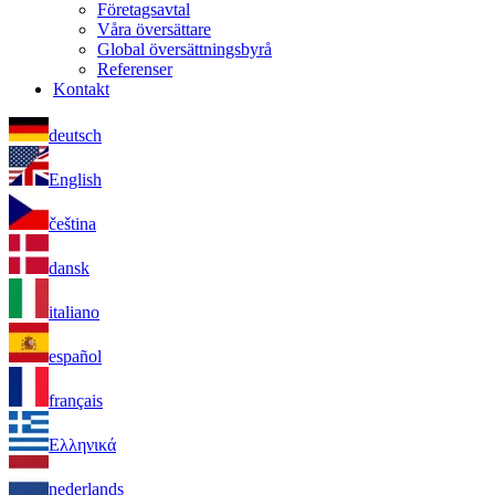
Företagsavtal
Våra översättare
Global översättningsbyrå
Referenser
Kontakt
deutsch
English
čeština
dansk
italiano
español
français
Ελληνικά
nederlands