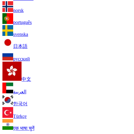
norsk
português
svenska
日本語
русский
中文
العربية
한국어
Türkçe
एक भाषा चुनें