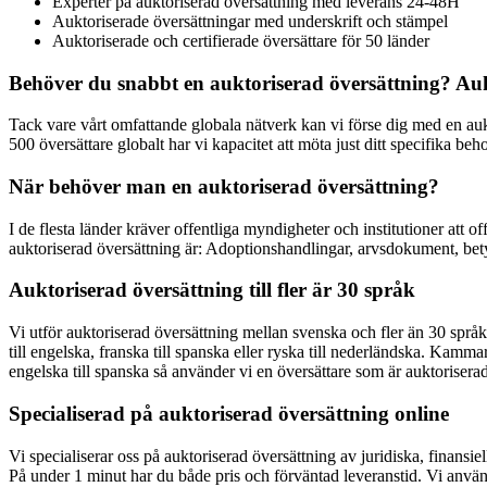
Experter på auktoriserad översättning med leverans 24-48H
Auktoriserade översättningar med underskrift och stämpel
Auktoriserade och certifierade översättare för 50 länder
Behöver du snabbt en auktoriserad översättning? Au
Tack vare vårt omfattande globala nätverk kan vi förse dig med en auk
500 översättare globalt har vi kapacitet att möta just ditt specifika be
När behöver man en auktoriserad översättning?
I de flesta länder kräver offentliga myndigheter och institutioner att 
auktoriserad översättning är: Adoptionshandlingar, arvsdokument, betygs
Auktoriserad översättning till fler är 30 språk
Vi utför auktoriserad översättning mellan svenska och fler än 30 språ
till engelska, franska till spanska eller ryska till nederländska. Kamm
engelska till spanska så använder vi en översättare som är auktorisera
Specialiserad på auktoriserad översättning online
Vi specialiserar oss på auktoriserad översättning av juridiska, finan
På under 1 minut har du både pris och förväntad leveranstid. Vi använde