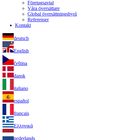
Företagsavtal
Våra översättare
Global översättningsbyrå
Referenser
Kontakt
deutsch
English
čeština
dansk
italiano
español
français
Ελληνικά
nederlands