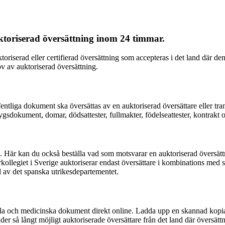
ktoriserad översättning inom 24 timmar.
toriserad eller certifierad översättning som accepteras i det land där d
hov av auktoriserad översättning.
offentliga dokument ska översättas av en auktoriserad översättare eller t
dokument, domar, dödsattester, fullmakter, födelseattester, kontrakt och
k. Här kan du också beställa vad som motsvarar en auktoriserad översät
arkollegiet i Sverige auktoriserar endast översättare i kombinations med
d av det spanska utrikesdepartementet.
siella och medicinska dokument direkt online. Ladda upp en skannad kopi
r så långt möjligt auktoriserade översättare från det land där översättni