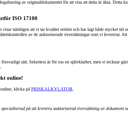
r legalisering av originaldokumentet för att visa att detta är äkta. Det
 utför ISO 17100
visar nämligen att vi tar kvalitet seriöst och har lagt både mycket tid o
kvalitetskontrollen av de auktoriserade översättningar som vi levererar. At
rsvarligt sätt. Sekretess är för oss en självklarhet, men vi tecknar gärn
.
kt online!
 online, klicka på
PRISKALKYLATOR
.
specialiserad på att leverera auktoriserad
översättning av dokument och