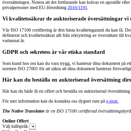
översättningen. Notera att det fortfarande kan krävas en apostille elle
privatpersoner med EU-förordning
2016/1191
.
Vi kvalitetssäkrar de auktoriserade översättningar vi
Vår ISO 17100 certifiering är den bästa kvalitetsgaranti du kan få. Den 
definierat och kvalitetssäkrat allt från rekrytering av översättare till 
vartannat år.
GDPR och sekretess är vår etiska standard
Som kund hos oss kan du vara trygg, vi hanterar dina dokument på ett fö
normen ISO 27001 för att säkra att dina dokument hanteras försvarligt
Här kan du beställa en auktoriserad översättning dire
Här kan du både få en offert och beställa en auktoriserad översättning
För mer information kan du kontakta oss dygnet runt på
e-post.
The Native Translator
är en ISO 17100 certifierad översättningsbyrå 
Online Offert
Välj källspråk