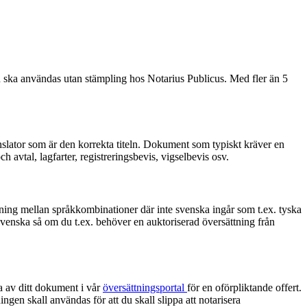
en ska användas utan stämpling hos Notarius Publicus. Med fler än 5
ranslator som är den korrekta titeln. Dokument som typiskt kräver en
 avtal, lagfarter, registreringsbevis, vigselbevis osv.
tning mellan språkkombinationer där inte svenska ingår som t.ex. tyska
 svenska så om du t.ex. behöver en auktoriserad översättning från
a av ditt dokument i vår
översättningsportal
för en oförpliktande offert.
ngen skall användas för att du skall slippa att notarisera