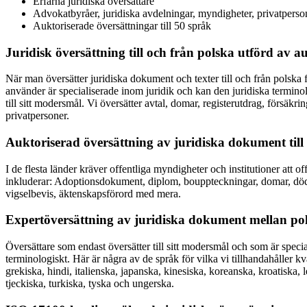
Erfarna juridiska översättare
Advokatbyråer, juridiska avdelningar, myndigheter, privatperso
Auktoriserade översättningar till 50 språk
Juridisk översättning till och från polska utförd av a
När man översätter juridiska dokument och texter till och från polska 
använder är specialiserade inom juridik och kan den juridiska termino
till sitt modersmål. Vi översätter avtal, domar, registerutdrag, försä
privatpersoner.
Auktoriserad översättning av juridiska dokument till
I de flesta länder kräver offentliga myndigheter och institutioner att 
inkluderar: Adoptionsdokument, diplom, bouppteckningar, domar, dödsatt
vigselbevis, äktenskapsförord med mera.
Expertöversättning av juridiska dokument mellan po
Översättare som endast översätter till sitt modersmål och som är spec
terminologiskt. Här är några av de språk för vilka vi tillhandahåller kv
grekiska, hindi, italienska, japanska, kinesiska, koreanska, kroatiska, 
tjeckiska, turkiska, tyska och ungerska.