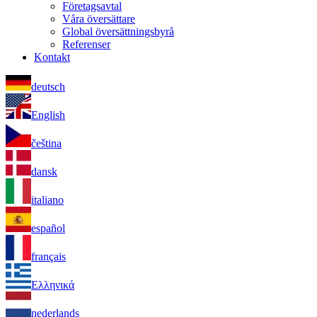
Företagsavtal
Våra översättare
Global översättningsbyrå
Referenser
Kontakt
deutsch
English
čeština
dansk
italiano
español
français
Ελληνικά
nederlands