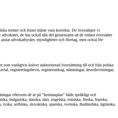
diska termer och fraser måste vara korrekta. De översättare vi
 advokater, de har också alla det gemensamt att de endast översätter
and annat advokatbyråer, myndigheter och företag, men också för
nt som vanligtvis kräver auktoriserad översättning till och från polska
tal, registreringsbevis, registerutdrag, stämningar, årsredovisningar,
ättningar eftersom de är på "hemmaplan" både språkligt och
iska, bulgariska, danska, dari, engelska, estniska, finska, franska,
a, ryska, serbiska, slovakiska, spanska, svenska, thailändska, tigrinska,