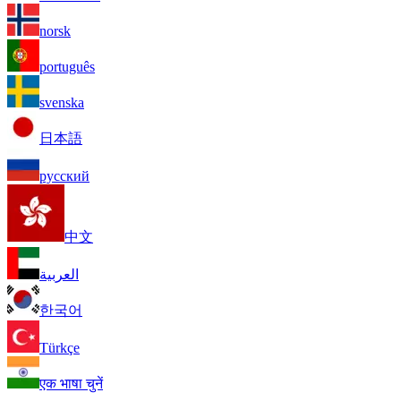
norsk
português
svenska
日本語
русский
中文
العربية
한국어
Türkçe
एक भाषा चुनें