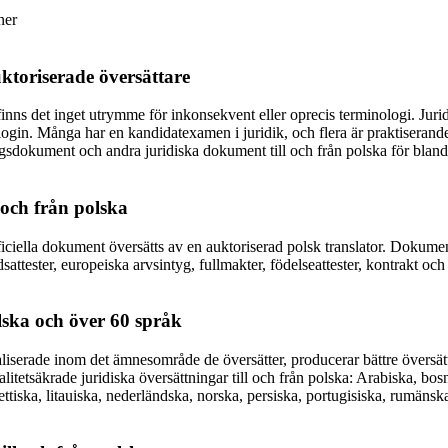
ner
uktoriserade översättare
finns det inget utrymme för inkonsekvent eller oprecis terminologi. Juri
login. Många har en kandidatexamen i juridik, och flera är praktiserande
kringsdokument och andra juridiska dokument till och från polska för bl
 och från polska
officiella dokument översätts av en auktoriserad polsk translator. Dokume
ester, europeiska arvsintyg, fullmakter, födelseattester, kontrakt och av
lska och över 60 språk
ialiserade inom det ämnesområde de översätter, producerar bättre övers
alitetsäkrade juridiska översättningar till och från polska: Arabiska, bosn
lettiska, litauiska, nederländska, norska, persiska, portugisiska, rumänsk