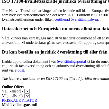
ISO 17100-kvalitetssäkrade juridiska översättningar t
The Native Translator har länge haft en ledande roll bland Europas över
som blev kvalitetscertifierad och det redan 2011. Förutom ISO 17100 
kvalitetscertifieringar under fliken
certifierad översättningsbyrå
.
Datasäkerhet och Europeiska unionens allmänna da
Våra kunder kan vara trygga med att vi hanterar dokument på ett ansvars
ansvarsfullt. Vi undertecknar gärna sekretessavtal för uppdrag som spe
Du kan beställa en juridisk översättning till eller frå
Ladda upp ditt/dina dokument i vår
översättningsportal
så får du omede
en juridisk facköversättning och en auktoriserad översättning till och
runt via
e-post
.
The Native Translator är en ISO 17100-certifierad juridisk översättni
Online Offert
Välj källspråk
Välj målspråk
PRISKALKYLATOR
Med kvalitetsgaranti!