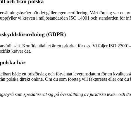
ill och från polska
sättningsbyråer när det gäller egen certifiering. Vårt företag var en av
uppfyller vi kraven i miljöstandarden ISO 14001 och standarden för in
taskyddsförordning (GDPR)
fullt sätt. Konfidentialitet är en prioritet för oss. Vi följer ISO 27001
cifikt kräver det.
n polska här
lbart både ett prisförslag och förväntat leveransdatum för en kvalitetssä
 från polska direkt online. Om du som företag vill faktureras eller om 
ngsbyrå som specialiserat sig på översättning av juridiska texter och d