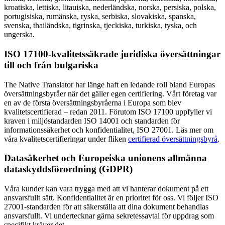
kroatiska, lettiska, litauiska, nederländska, norska, persiska, polska,
portugisiska, rumänska, ryska, serbiska, slovakiska, spanska,
svenska, thailändska, tigrinska, tjeckiska, turkiska, tyska, och
ungerska.
ISO 17100-kvalitetssäkrade juridiska översättningar
till och från bulgariska
The Native Translator har länge haft en ledande roll bland Europas
översättningsbyråer när det gäller egen certifiering. Vårt företag var
en av de första översättningsbyråerna i Europa som blev
kvalitetscertifierad – redan 2011. Förutom ISO 17100 uppfyller vi
kraven i miljöstandarden ISO 14001 och standarden för
informationssäkerhet och konfidentialitet, ISO 27001. Läs mer om
våra kvalitetscertifieringar under fliken
certifierad översättningsbyrå
.
Datasäkerhet och Europeiska unionens allmänna
dataskyddsförordning (GDPR)
Våra kunder kan vara trygga med att vi hanterar dokument på ett
ansvarsfullt sätt. Konfidentialitet är en prioritet för oss. Vi följer ISO
27001-standarden för att säkerställa att dina dokument behandlas
ansvarsfullt. Vi undertecknar gärna sekretessavtal för uppdrag som
specifikt kräver det.