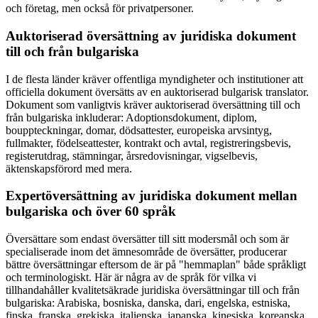
och företag, men också för privatpersoner.
Auktoriserad översättning av juridiska dokument
till och från bulgariska
I de flesta länder kräver offentliga myndigheter och institutioner att
officiella dokument översätts av en auktoriserad bulgarisk translator.
Dokument som vanligtvis kräver auktoriserad översättning till och
från bulgariska inkluderar: Adoptionsdokument, diplom,
bouppteckningar, domar, dödsattester, europeiska arvsintyg,
fullmakter, födelseattester, kontrakt och avtal, registreringsbevis,
registerutdrag, stämningar, årsredovisningar, vigselbevis,
äktenskapsförord med mera.
Expertöversättning av juridiska dokument mellan
bulgariska och över 60 språk
Översättare som endast översätter till sitt modersmål och som är
specialiserade inom det ämnesområde de översätter, producerar
bättre översättningar eftersom de är på "hemmaplan" både språkligt
och terminologiskt. Här är några av de språk för vilka vi
tillhandahåller kvalitetsäkrade juridiska översättningar till och från
bulgariska: Arabiska, bosniska, danska, dari, engelska, estniska,
finska, franska, grekiska, italienska, japanska, kinesiska, koreanska,