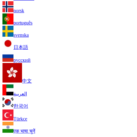
norsk
português
svenska
日本語
русский
中文
العربية
한국어
Türkçe
एक भाषा चुनें