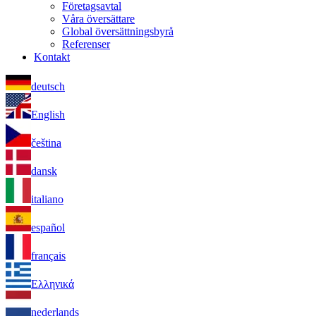
Företagsavtal
Våra översättare
Global översättningsbyrå
Referenser
Kontakt
deutsch
English
čeština
dansk
italiano
español
français
Ελληνικά
nederlands