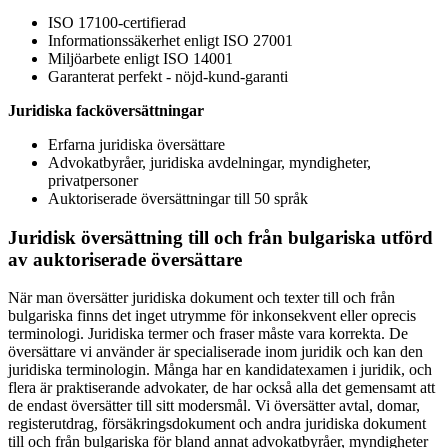
ISO 17100-certifierad
Informationssäkerhet enligt ISO 27001
Miljöarbete enligt ISO 14001
Garanterat perfekt - nöjd-kund-garanti
Juridiska facköversättningar
Erfarna juridiska översättare
Advokatbyråer, juridiska avdelningar, myndigheter,
privatpersoner
Auktoriserade översättningar till 50 språk
Juridisk översättning till och från bulgariska utförd
av auktoriserade översättare
När man översätter juridiska dokument och texter till och från
bulgariska finns det inget utrymme för inkonsekvent eller oprecis
terminologi. Juridiska termer och fraser måste vara korrekta. De
översättare vi använder är specialiserade inom juridik och kan den
juridiska terminologin. Många har en kandidatexamen i juridik, och
flera är praktiserande advokater, de har också alla det gemensamt att
de endast översätter till sitt modersmål. Vi översätter avtal, domar,
registerutdrag, försäkringsdokument och andra juridiska dokument
till och från bulgariska för bland annat advokatbyråer, myndigheter