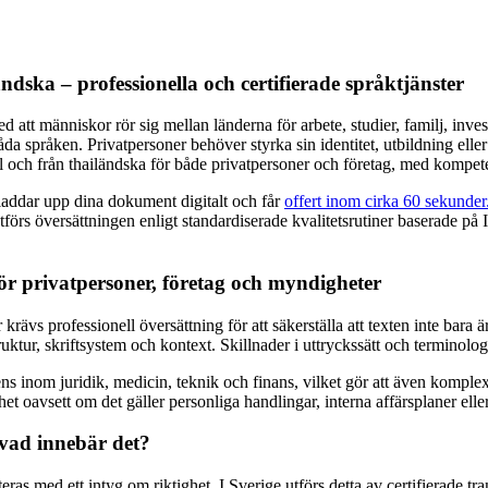
ändska – professionella och certifierade språktjänster
 att människor rör sig mellan länderna för arbete, studier, familj, inves
språken. Privatpersoner behöver styrka sin identitet, utbildning eller 
 och från thailändska för både privatpersoner och företag, med kompete
laddar upp dina dokument digitalt och får
offert inom cirka 60 sekunder
utförs översättningen enligt standardiserade kvalitetsrutiner baserade 
 för privatpersoner, företag och myndigheter
krävs professionell översättning för att säkerställa att texten inte bara ä
struktur, skriftsystem och kontext. Skillnader i uttryckssätt och termino
 inom juridik, medicin, teknik och finans, vilket gör att även komple
t oavsett om det gäller personliga handlingar, interna affärsplaner elle
 vad innebär det?
med ett intyg om riktighet. I Sverige utförs detta av certifierade trans