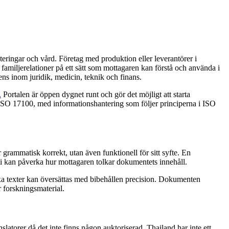
teringar och vård. Företag med produktion eller leverantörer i
familjerelationer på ett sätt som mottagaren kan förstå och använda i
ns inom juridik, medicin, teknik och finans.
.
Portalen är öppen dygnet runt och gör det möjligt att starta
på ISO 17100, med informationshantering som följer principerna i ISO
r grammatisk korrekt, utan även funktionell för sitt syfte. En
logi kan påverka hur mottagaren tolkar dokumentets innehåll.
xa texter kan översättas med bibehållen precision. Dokumenten
r forskningsmaterial.
latorer då det inte finns någon auktoriserad. Thailand har inte ett