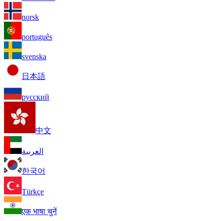
norsk
português
svenska
日本語
русский
中文
العربية
한국어
Türkçe
एक भाषा चुनें