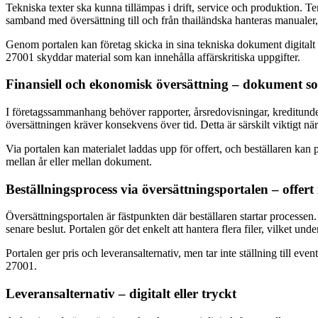
Tekniska texter ska kunna tillämpas i drift, service och produktion. T
samband med översättning till och från thailändska hanteras manualer, 
Genom portalen kan företag skicka in sina tekniska dokument digitalt 
27001 skyddar material som kan innehålla affärskritiska uppgifter.
Finansiell och ekonomisk översättning – dokument som 
I företagssammanhang behöver rapporter, årsredovisningar, kreditunde
översättningen kräver konsekvens över tid. Detta är särskilt viktigt 
Via portalen kan materialet laddas upp för offert, och beställaren kan 
mellan år eller mellan dokument.
Beställningsprocess via översättningsportalen – offer
Översättningsportalen är fästpunkten där beställaren startar processe
senare beslut. Portalen gör det enkelt att hantera flera filer, vilket und
Portalen ger pris och leveransalternativ, men tar inte ställning till
27001.
Leveransalternativ – digitalt eller tryckt