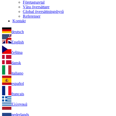
Företagsavtal
Våra översättare
Global översättningsbyrå
Referenser
Kontakt
deutsch
English
čeština
dansk
italiano
español
français
Ελληνικά
nederlands