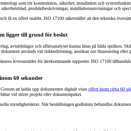
erminologi som rör konstruktion, säkerhet, installation och systemfunkt
säkerhetsblad, produktbeskrivningar, installationsanvisningar och speci
och få en offert snabbt. ISO 17100 säkerställer att den tekniska övers
ligger till grund för beslut
rlag, avtalsbilagor och affärsanalyser kunna läsas på båda språken. Sk
när dokument används vid riskbedömning, ansökan om finansiering eller 
planera leveranstider för återkommande rapporter. ISO 17100 tillhandahål
t inom 60 sekunder
n. Genom att ladda upp dokumenten digitalt visas
offert inom cirka 60 s
erlättar vid större projekt eller dokumentpaket.
 eventuella myndighetskrav. När beställningen godkänns behandlas dokume