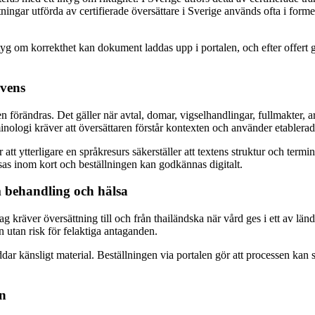
ningar utförda av certifierade översättare i Sverige används ofta i fo
 om korrekthet kan dokument laddas upp i portalen, och efter offert go
kvens
n förändras. Det gäller när avtal, domar, vigselhandlingar, fullmakter,
nologi kräver att översättaren förstår kontexten och använder etablera
 ytterligare en språkresurs säkerställer att textens struktur och terminol
sas inom kort och beställningen kan godkännas digitalt.
m behandling och hälsa
ag kräver översättning till och från thailändska när vård ges i ett av län
 utan risk för felaktiga antaganden.
dar känsligt material. Beställningen via portalen gör att processen kan s
en