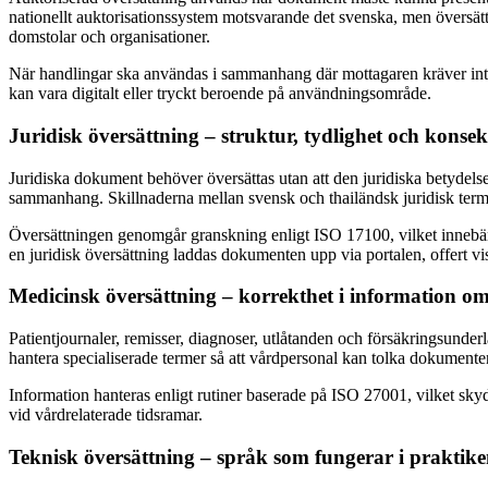
nationellt auktorisationssystem motsvarande det svenska, men översätt
domstolar och organisationer.
När handlingar ska användas i sammanhang där mottagaren kräver intyg
kan vara digitalt eller tryckt beroende på användningsområde.
Juridisk översättning – struktur, tydlighet och konse
Juridiska dokument behöver översättas utan att den juridiska betydelse
sammanhang. Skillnaderna mellan svensk och thailändsk juridisk termi
Översättningen genomgår granskning enligt ISO 17100, vilket innebär att
en juridisk översättning laddas dokumenten upp via portalen, offert vi
Medicinsk översättning – korrekthet i information o
Patientjournaler, remisser, diagnoser, utlåtanden och försäkringsunderl
hantera specialiserade termer så att vårdpersonal kan tolka dokumenten
Information hanteras enligt rutiner baserade på ISO 27001, vilket skyd
vid vårdrelaterade tidsramar.
Teknisk översättning – språk som fungerar i praktik