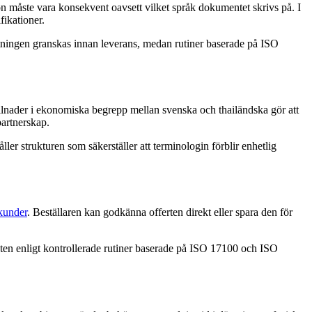
ion måste vara konsekvent oavsett vilket språk dokumentet skrivs på. I
fikationer.
ättningen granskas innan leverans, medan rutiner baserade på ISO
illnader i ekonomiska begrepp mellan svenska och thailändska gör att
partnerskap.
ler strukturen som säkerställer att terminologin förblir enhetlig
ekunder
. Beställaren kan godkänna offerten direkt eller spara den för
nten enligt kontrollerade rutiner baserade på ISO 17100 och ISO