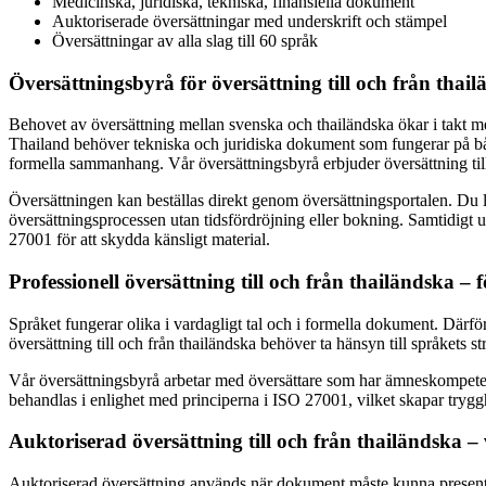
Medicinska, juridiska, tekniska, finansiella dokument
Auktoriserade översättningar med underskrift och stämpel
Översättningar av alla slag till 60 språk
Översättningsbyrå för översättning till och från thail
Behovet av översättning mellan svenska och thailändska ökar i takt med
Thailand behöver tekniska och juridiska dokument som fungerar på båda 
formella sammanhang. Vår översättningsbyrå erbjuder översättning till
Översättningen kan beställas direkt genom översättningsportalen. Du 
översättningsprocessen utan tidsfördröjning eller bokning. Samtidigt 
27001 för att skydda känsligt material.
Professionell översättning till och från thailändska –
Språket fungerar olika i vardagligt tal och i formella dokument. Därför 
översättning till och från thailändska behöver ta hänsyn till språkets 
Vår översättningsbyrå arbetar med översättare som har ämneskompetens
behandlas i enlighet med principerna i ISO 27001, vilket skapar trygghe
Auktoriserad översättning till och från thailändska –
Auktoriserad översättning används när dokument måste kunna presenteras 