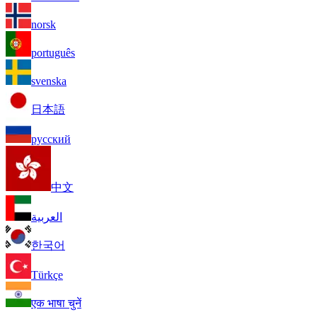
norsk
português
svenska
日本語
русский
中文
العربية
한국어
Türkçe
एक भाषा चुनें