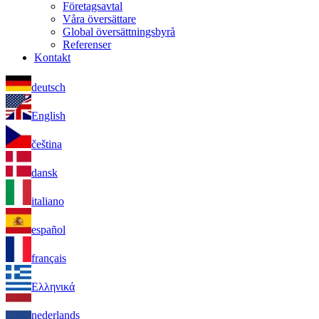
Företagsavtal
Våra översättare
Global översättningsbyrå
Referenser
Kontakt
deutsch
English
čeština
dansk
italiano
español
français
Ελληνικά
nederlands