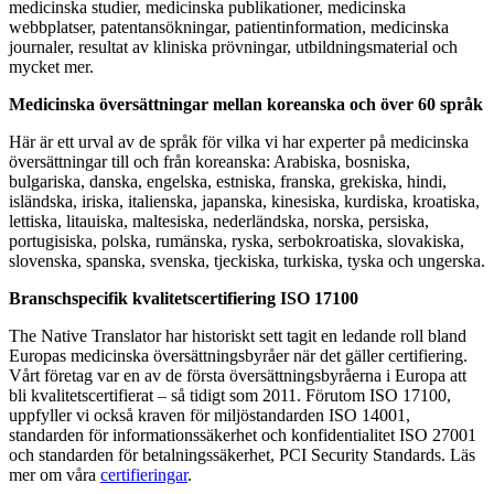
medicinska studier, medicinska publikationer, medicinska
webbplatser, patentansökningar, patientinformation, medicinska
journaler, resultat av kliniska prövningar, utbildningsmaterial och
mycket mer.
Medicinska översättningar mellan koreanska och över 60 språk
Här är ett urval av de språk för vilka vi har experter på medicinska
översättningar till och från koreanska: Arabiska, bosniska,
bulgariska, danska, engelska, estniska, franska, grekiska, hindi,
isländska, iriska, italienska, japanska, kinesiska, kurdiska, kroatiska,
lettiska, litauiska, maltesiska, nederländska, norska, persiska,
portugisiska, polska, rumänska, ryska, serbokroatiska, slovakiska,
slovenska, spanska, svenska, tjeckiska, turkiska, tyska och ungerska.
Branschspecifik kvalitetscertifiering ISO 17100
The Native Translator har historiskt sett tagit en ledande roll bland
Europas medicinska översättningsbyråer när det gäller certifiering.
Vårt företag var en av de första översättningsbyråerna i Europa att
bli kvalitetscertifierat – så tidigt som 2011. Förutom ISO 17100,
uppfyller vi också kraven för miljöstandarden ISO 14001,
standarden för informationssäkerhet och konfidentialitet ISO 27001
och standarden för betalningssäkerhet, PCI Security Standards. Läs
mer om våra
certifieringar
.