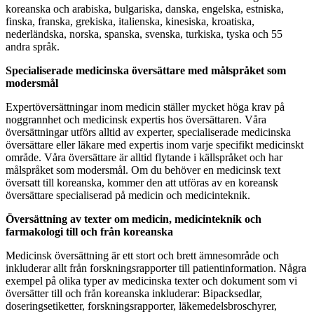
koreanska och arabiska, bulgariska, danska, engelska, estniska,
finska, franska, grekiska, italienska, kinesiska, kroatiska,
nederländska, norska, spanska, svenska, turkiska, tyska och 55
andra språk.
Specialiserade medicinska översättare med målspråket som
modersmål
Expertöversättningar inom medicin ställer mycket höga krav på
noggrannhet och medicinsk expertis hos översättaren. Våra
översättningar utförs alltid av experter, specialiserade medicinska
översättare eller läkare med expertis inom varje specifikt medicinskt
område. Våra översättare är alltid flytande i källspråket och har
målspråket som modersmål. Om du behöver en medicinsk text
översatt till koreanska, kommer den att utföras av en koreansk
översättare specialiserad på medicin och medicinteknik.
Översättning av texter om medicin, medicinteknik och
farmakologi till och från koreanska
Medicinsk översättning är ett stort och brett ämnesområde och
inkluderar allt från forskningsrapporter till patientinformation. Några
exempel på olika typer av medicinska texter och dokument som vi
översätter till och från koreanska inkluderar: Bipacksedlar,
doseringsetiketter, forskningsrapporter, läkemedelsbroschyrer,