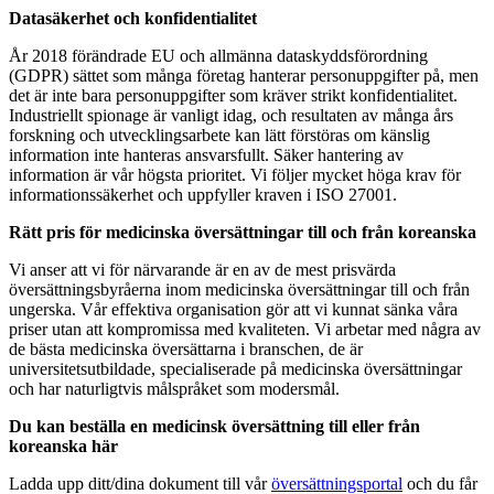
Datasäkerhet och konfidentialitet
År 2018 förändrade EU och allmänna dataskyddsförordning
(GDPR) sättet som många företag hanterar personuppgifter på, men
det är inte bara personuppgifter som kräver strikt konfidentialitet.
Industriellt spionage är vanligt idag, och resultaten av många års
forskning och utvecklingsarbete kan lätt förstöras om känslig
information inte hanteras ansvarsfullt. Säker hantering av
information är vår högsta prioritet. Vi följer mycket höga krav för
informationssäkerhet och uppfyller kraven i ISO 27001.
Rätt pris för medicinska översättningar till och från koreanska
Vi anser att vi för närvarande är en av de mest prisvärda
översättningsbyråerna inom medicinska översättningar till och från
ungerska. Vår effektiva organisation gör att vi kunnat sänka våra
priser utan att kompromissa med kvaliteten. Vi arbetar med några av
de bästa medicinska översättarna i branschen, de är
universitetsutbildade, specialiserade på medicinska översättningar
och har naturligtvis målspråket som modersmål.
Du kan beställa en medicinsk översättning till eller från
koreanska här
Ladda upp ditt/dina dokument till vår
översättningsportal
och du får