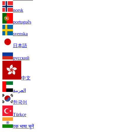
norsk
português
svenska
日本語
русский
中文
العربية
한국어
Türkçe
एक भाषा चुनें