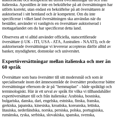
italienska. Apostillen är inte en bekräftelse på att översättningen har
utförts korrekt, utan endast en bekräftelse på att översättaren är
auktoriserad i sitt hemland och är kompetent. Om du inte
specificerar i vilket land översättningen ska användas när du
beställer, använder vi vanligtvis en översättare auktoriserad i
mottagarlandet om du har specificerat detta land.
Observera att vi alltid använder officiella, statscertifierade
översättare (i UK - ITI, USA - ATA, Australien - NAATI), och de
auktoriserade översättningar vi levererar accepteras därför alltid av
banker, myndigheter, domstolar och universitet.
Expertöversättningar mellan italienska och mer än
60 språk
Översättare som bara översätter till sitt modersmål och som är
specialiserade inom det ämnesområde de översätter producerar bättre
översättningar eftersom de är på "hemmaplan" - både språkligt och
terminologiskt. Här är ett urval av språk för vilka vi tillhandahåller
expertöversättare till och från italienska: Arabiska, bosniska,
bulgariska, danska, dari, engelska, estniska, finska, franska,
grekiska, japanska, kinesiska, kroatiska, koreanska, lettiska,
litauiska, nederländska, norska, persiska, polska, portugisiska,
rumänska, ryska, serbiska, slovakiska, spanska, svenska,