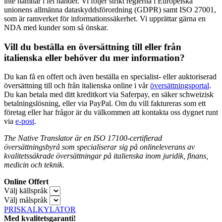
inte hamnar i fel händer. Vi följer strikt reglerna i Europeiska
unionens allmänna dataskyddsförordning (GDPR) samt ISO 27001,
som är ramverket för informationssäkerhet. Vi upprättar gärna en
NDA med kunder som så önskar.
Vill du beställa en översättning till eller från
italienska eller behöver du mer information?
Du kan få en offert och även beställa en specialist- eller auktoriserad
översättning till och från italienska online i vår
översättningsportal
.
Du kan betala med ditt kreditkort via Saferpay, en säker schweizisk
betalningslösning, eller via PayPal. Om du vill faktureras som ett
företag eller har frågor är du välkommen att kontakta oss dygnet runt
via
e-post
.
The Native Translator är en ISO 17100-certifierad
översättningsbyrå som specialiserar sig på onlineleverans av
kvalitetssäkrade översättningar på italienska inom juridik, finans,
medicin och teknik.
Online Offert
Välj källspråk
Välj målspråk
PRISKALKYLATOR
Med kvalitetsgaranti!