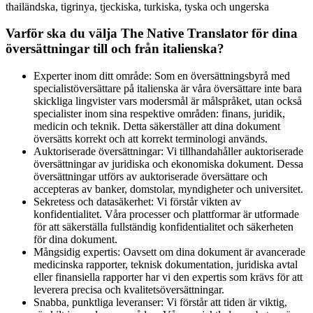
thailändska, tigrinya, tjeckiska, turkiska, tyska och ungerska
Varför ska du välja The Native Translator för dina
översättningar till och från italienska?
Experter inom ditt område: Som en översättningsbyrå med
specialistöversättare på italienska är våra översättare inte bara
skickliga lingvister vars modersmål är målspråket, utan också
specialister inom sina respektive områden: finans, juridik,
medicin och teknik. Detta säkerställer att dina dokument
översätts korrekt och att korrekt terminologi används.
Auktoriserade översättningar: Vi tillhandahåller auktoriserade
översättningar av juridiska och ekonomiska dokument. Dessa
översättningar utförs av auktoriserade översättare och
accepteras av banker, domstolar, myndigheter och universitet.
Sekretess och datasäkerhet: Vi förstår vikten av
konfidentialitet. Våra processer och plattformar är utformade
för att säkerställa fullständig konfidentialitet och säkerheten
för dina dokument.
Mångsidig expertis: Oavsett om dina dokument är avancerade
medicinska rapporter, teknisk dokumentation, juridiska avtal
eller finansiella rapporter har vi den expertis som krävs för att
leverera precisa och kvalitetsöversättningar.
Snabba, punktliga leveranser: Vi förstår att tiden är viktig,