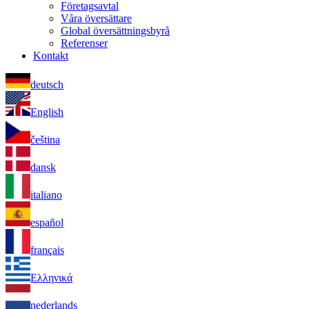
Företagsavtal
Våra översättare
Global översättningsbyrå
Referenser
Kontakt
deutsch
English
čeština
dansk
italiano
español
français
Ελληνικά
nederlands