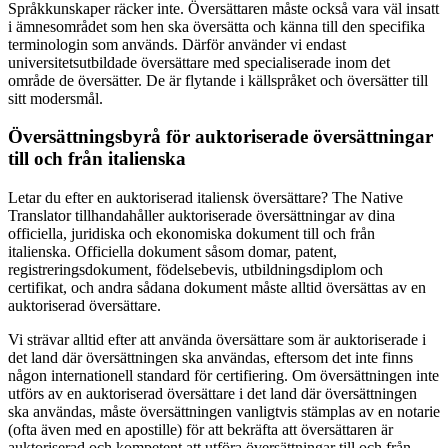
Språkkunskaper räcker inte. Översättaren måste också vara väl insatt
i ämnesområdet som hen ska översätta och känna till den specifika
terminologin som används. Därför använder vi endast
universitetsutbildade översättare med specialiserade inom det
område de översätter. De är flytande i källspråket och översätter till
sitt modersmål.
Översättningsbyrå för auktoriserade översättningar
till och från italienska
Letar du efter en auktoriserad italiensk översättare? The Native
Translator tillhandahåller auktoriserade översättningar av dina
officiella, juridiska och ekonomiska dokument till och från
italienska. Officiella dokument såsom domar, patent,
registreringsdokument, födelsebevis, utbildningsdiplom och
certifikat, och andra sådana dokument måste alltid översättas av en
auktoriserad översättare.
Vi strävar alltid efter att använda översättare som är auktoriserade i
det land där översättningen ska användas, eftersom det inte finns
någon internationell standard för certifiering. Om översättningen inte
utförs av en auktoriserad översättare i det land där översättningen
ska användas, måste översättningen vanligtvis stämplas av en notarie
(ofta även med en apostille) för att bekräfta att översättaren är
auktoriserad och kompetent att utföra översättningar till och från