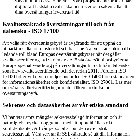
särskilt inom dessa områden. Våra projektledare arbetar nära
dig för att fastställa realistiska tidsfrister och säkerställa att
dina översättningar levereras i tid.
Kvalitetssäkrade översättningar till och från
italienska - ISO 17100
Att välja rätt översättningsbyrå är avgörande för att uppnå ett
utmärkt resultat och historiskt sett har The Native Translator haft en
ledande roll bland Europas översättningsbyråer när det gäller
kvalitetscertifiering. Vi var en av de första översättningsbyråerna i
Europa specialiserade sig på översättningar till och från italienska
som blev kvalitetscertifierade och det redan 2011. Förutom ISO
17100 följer vi kraven i miljöstandarden ISO 14001 och standarden
för informationssäkerhet och konfidentialitet, ISO 27001. Läs mer
om våra kvalitetscertifieringar under fliken auktoriserad
översättningsbyrå.
Sekretess och datasäkerhet är vår etiska standard
Vi hanterar stora mängder sekretessbelagd information och är
naturligtvis mycket noggranna med att upprätthålla strikt
konfidentialitet. All vår personal är bunden av en strikt
sekretessavtal. Våra servrar är SSL-säkrade så att din information