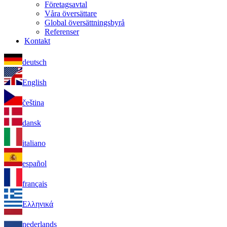
Företagsavtal
Våra översättare
Global översättningsbyrå
Referenser
Kontakt
deutsch
English
čeština
dansk
italiano
español
français
Ελληνικά
nederlands