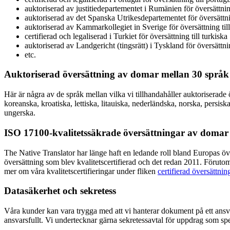
auktoriserad av justitiedepartementet i Rumänien för översättni
auktoriserad av det Spanska Utrikesdepartementet för översättni
auktoriserad av Kammarkollegiet in Sverige för översättning til
certifierad och legaliserad i Turkiet för översättning till turkiska
auktoriserad av Landgericht (tingsrätt) i Tyskland för översättnin
etc.
Auktoriserad översättning av domar mellan 30 språk
Här är några av de språk mellan vilka vi tillhandahåller auktoriserade ö
koreanska, kroatiska, lettiska, litauiska, nederländska, norska, persisk
ungerska.
ISO 17100-kvalitetssäkrade översättningar av domar
The Native Translator har länge haft en ledande roll bland Europas över
översättning som blev kvalitetscertifierad och det redan 2011. Förut
mer om våra kvalitetscertifieringar under fliken
certifierad översättni
Datasäkerhet och sekretess
Våra kunder kan vara trygga med att vi hanterar dokument på ett ansvar
ansvarsfullt. Vi undertecknar gärna sekretessavtal för uppdrag som spe