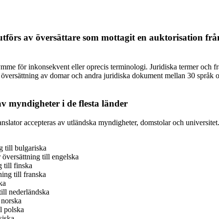
tförs av översättare som mottagit en auktorisation fr
me för inkonsekvent eller oprecis terminologi. Juridiska termer och fra
ad översättning av domar och andra juridiska dokument mellan 30 språk 
 myndigheter i de flesta länder
lator accepteras av utländska myndigheter, domstolar och universitet. Vi
 till bulgariska
översättning till engelska
till finska
ing till franska
ska
ill nederländska
 norska
ll polska
siska