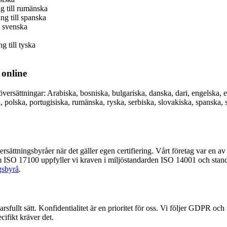
ng till rumänska
ng till spanska
l svenska
g till tyska
 online
versättningar: Arabiska, bosniska, bulgariska, danska, dari, engelska, es
a, polska, portugisiska, rumänska, ryska, serbiska, slovakiska, spanska, s
sättningsbyråer när det gäller egen certifiering. Vårt företag var en av
om ISO 17100 uppfyller vi kraven i miljöstandarden ISO 14001 och stand
ngsbyrå
.
sfullt sätt. Konfidentialitet är en prioritet för oss. Vi följer GDPR oc
cifikt kräver det.