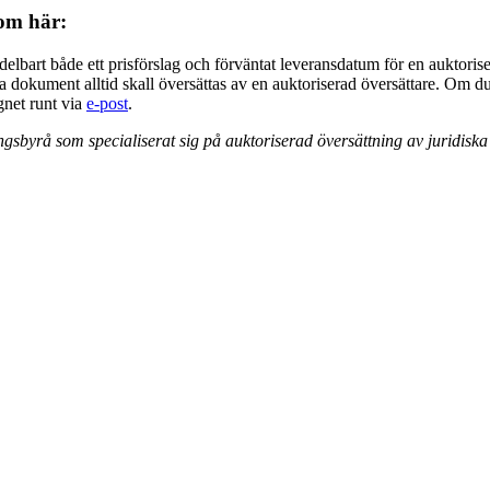
dom här:
elbart både ett prisförslag och förväntat leveransdatum för en auktoris
dokument alltid skall översättas av en auktoriserad översättare. Om du int
gnet runt via
e-post
.
ingsbyrå som specialiserat sig på auktoriserad översättning av juridis