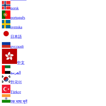
norsk
português
svenska
日本語
русский
中文
العربية
한국어
Türkçe
एक भाषा चुनें