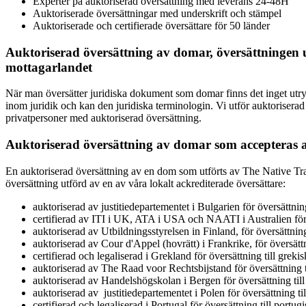
Experter på auktoriserad översättning med leverans 24-48H
Auktoriserade översättningar med underskrift och stämpel
Auktoriserade och certifierade översättare för 50 länder
Auktoriserad översättning av domar, översättningen u
mottagarlandet
När man översätter juridiska dokument som domar finns det inget utrym
inom juridik och kan den juridiska terminologin. Vi utför auktoriser
privatpersoner med auktoriserad översättning.
Auktoriserad översättning av domar som accepteras av
En auktoriserad översättning av en dom som utförts av The Native Trans
översättning utförd av en av våra lokalt ackrediterade översättare:
auktoriserad av justitiedepartementet i Bulgarien för översättning
certifierad av ITI i UK, ATA i USA och NAATI i Australien för 
auktoriserad av Utbildningsstyrelsen in Finland, för översättning 
auktoriserad av Cour d'Appel (hovrätt) i Frankrike, för översättn
certifierad och legaliserad i Grekland för översättning till greki
auktoriserad av The Raad voor Rechtsbijstand för översättning t
auktoriserad av Handelshögskolan i Bergen för översättning till
auktoriserad av justitiedepartementet i Polen för översättning ti
certifierad och legaliserad i Portugal för översättning till portugi