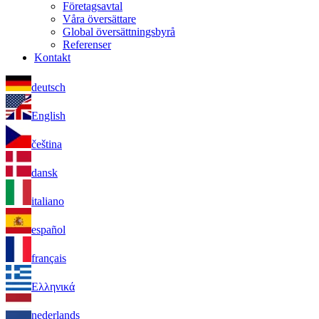
Företagsavtal
Våra översättare
Global översättningsbyrå
Referenser
Kontakt
deutsch
English
čeština
dansk
italiano
español
français
Ελληνικά
nederlands