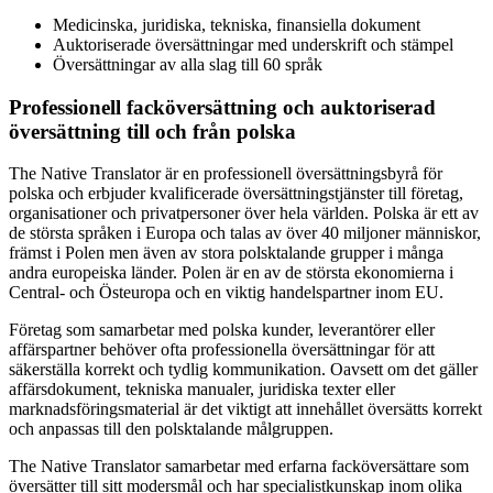
Medicinska, juridiska, tekniska, finansiella dokument
Auktoriserade översättningar med underskrift och stämpel
Översättningar av alla slag till 60 språk
Professionell facköversättning och auktoriserad
översättning till och från polska
The Native Translator är en professionell översättningsbyrå för
polska och erbjuder kvalificerade översättningstjänster till företag,
organisationer och privatpersoner över hela världen. Polska är ett av
de största språken i Europa och talas av över 40 miljoner människor,
främst i Polen men även av stora polsktalande grupper i många
andra europeiska länder. Polen är en av de största ekonomierna i
Central- och Östeuropa och en viktig handelspartner inom EU.
Företag som samarbetar med polska kunder, leverantörer eller
affärspartner behöver ofta professionella översättningar för att
säkerställa korrekt och tydlig kommunikation. Oavsett om det gäller
affärsdokument, tekniska manualer, juridiska texter eller
marknadsföringsmaterial är det viktigt att innehållet översätts korrekt
och anpassas till den polsktalande målgruppen.
The Native Translator samarbetar med erfarna facköversättare som
översätter till sitt modersmål och har specialistkunskap inom olika