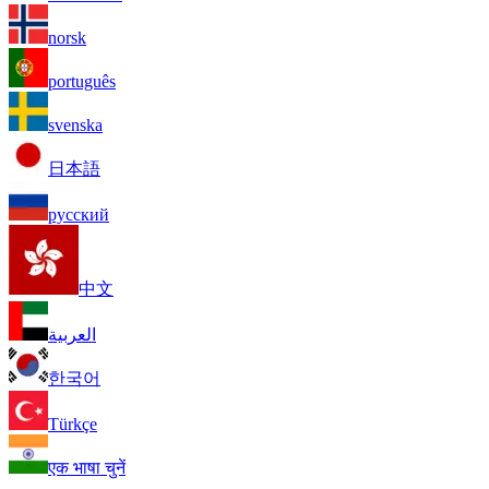
norsk
português
svenska
日本語
русский
中文
العربية
한국어
Türkçe
एक भाषा चुनें