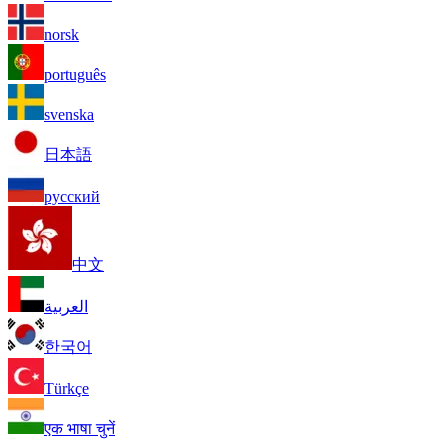
norsk
português
svenska
日本語
русский
中文
العربية
한국어
Türkçe
एक भाषा चुनें