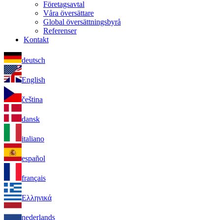
Företagsavtal
Våra översättare
Global översättningsbyrå
Referenser
Kontakt
deutsch
English
čeština
dansk
italiano
español
français
Ελληνικά
nederlands