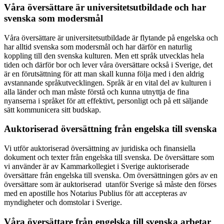
Våra översättare är universitetsutbildade och har
svenska som modersmål
Våra översättare är universitetsutbildade är flytande på engelska och
har alltid svenska som modersmål och har därför en naturlig
koppling till den svenska kulturen. Men ett språk utvecklas hela
tiden och därför bor och lever våra översättare också i Sverige, det
är en förutsättning för att man skall kunna följa med i den aldrig
avstannande språkutvecklingen. Språk är en vital del av kulturen i
alla länder och man måste förstå och kunna utnyttja de fina
nyanserna i språket för att effektivt, personligt och på ett säljande
sätt kommunicera sitt budskap.
Auktoriserad översättning från engelska till svenska
Vi utför auktoriserad översättning av juridiska och finansiella
dokument och texter från engelska till svenska. De översättare som
vi använder är av Kammarkollegiet i Sverige auktoriserade
översättare från engelska till svenska. Om översättningen görs av en
översättare som är auktoriserad utanför Sverige så måste den förses
med en apostille hos Notarius Publius för att accepteras av
myndigheter och domstolar i Sverige.
Våra översättare från engelska till svenska arbetar