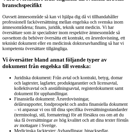
branschspecifikt
Oavsett ämnesområde så kan vi hjälpa dig då vi tillhandahåller
professionell facköversättning mellan engelska och svenska inom
ämnesområdena; finans, juridik, teknik samt medicin. Vi har
översättare som är specialister inom respektive ämnesområde så
oavsettom du behöver översätta ett kontrakt, en årsredovisning, ett
tekniskt dokument eller en medicinsk doktorsavhandling så har vi
kompetenta översättare tillgängliga.
Vi översätter bland annat följande typer av
dokument från engelska till svenska:
Juridiska dokument: Från avtal och kontrakt, betyg, domar
och lagtexter, lagfarter, produktgarantier och licensavtal,
kollektivavtal och anställningsavtal, registerdokument samt
dokument för upphandlingar.
Finansiella dokument: Årsredovisningar,
delårsrapporter, fondprospekt och andra finansiella dokument
– vi anpassar vi oss till dina specifika översättningsstandarder
(terminologi, stil, formatering) för att försäkra oss om att du
ska få översättningar av hög kvalitet och att dina texter förstås
av mottagare i Sverige.
Medicinska facktexter: Avhandlingar, bipacksedlar,