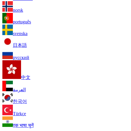
norsk
português
svenska
日本語
русский
中文
العربية
한국어
Türkçe
एक भाषा चुनें