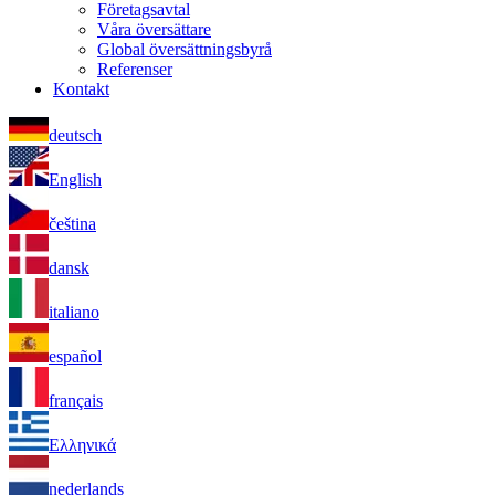
Företagsavtal
Våra översättare
Global översättningsbyrå
Referenser
Kontakt
deutsch
English
čeština
dansk
italiano
español
français
Ελληνικά
nederlands