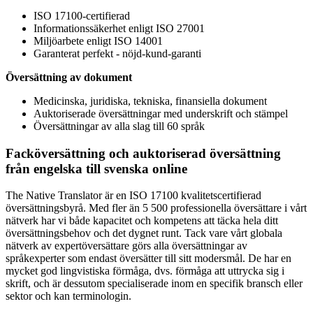
ISO 17100-certifierad
Informationssäkerhet enligt ISO 27001
Miljöarbete enligt ISO 14001
Garanterat perfekt - nöjd-kund-garanti
Översättning av dokument
Medicinska, juridiska, tekniska, finansiella dokument
Auktoriserade översättningar med underskrift och stämpel
Översättningar av alla slag till 60 språk
Facköversättning och auktoriserad översättning
från engelska till svenska online
The Native Translator är en ISO 17100 kvalitetscertifierad
översättningsbyrå. Med fler än 5 500 professionella översättare i vårt
nätverk har vi både kapacitet och kompetens att täcka hela ditt
översättningsbehov och det dygnet runt. Tack vare vårt globala
nätverk av expertöversättare görs alla översättningar av
språkexperter som endast översätter till sitt modersmål. De har en
mycket god lingvistiska förmåga, dvs. förmåga att uttrycka sig i
skrift, och är dessutom specialiserade inom en specifik bransch eller
sektor och kan terminologin.