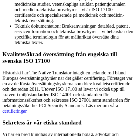
medicinska studier, vetenskapliga artiklar, patientjournaler,
och medicin-tekniska broschyrer – vi är ISO 17100
certifierade och specialiserade på medicinsk och medicin-
teknisk översättning.
Teknisk dokumentation: Bruksanvisningar, datablad, patent ,
serviceinformation och tekniska broschyrer – vi behärskar den
specifika terminologin för att målinriktat översätta dina
tekniska texter.
Kvalitetssäkrad översättning från engelska till
svenska ISO 17100
Historiskt har The Native Translator intagit en ledande roll bland
Europas översättningsbyråer när det gäller certifiering. Företaget var
en av de första översättningsbyråerna som blev kvalitetscertifierade
och det redan 2011. Utöver ISO 17100 så lever vi också upp till
kraven i miljöstandarden ISO 14001 och standarden för
informationssäkerhet och sekretess ISO 27001 samt standarden för
betalningssäkerhet PCI Security Standards. Läs mer om våra
certifieringar
.
Sekretess är vår etiska standard
Vi har en bred kundbas av internationella bolag, advokat och